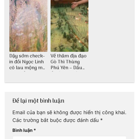
Dậy sớm check-
Về thăm địa đạo
in đồi Ngọc Linh
Gò Thì Thùng
cỏ lau mộng mơ
Phú Yên – Dấu
tại Huế nè bạn
ấn lịch sử còn
ơi!
mãi với thời gian
Để lại một bình luận
Email của bạn sẽ không được hiển thị công khai.
Các trường bắt buộc được đánh dấu
*
Bình luận
*