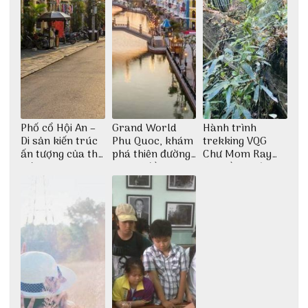
Phố cổ Hội An –
Grand World
Hành trình
Di sản kiến trúc
Phu Quoc, khám
trekking VQG
ấn tượng của thế
phá thiên đường
Chư Mom Ray
giới
giải trí đầy sôi
tìm về núi rừng
động
đại ngàn