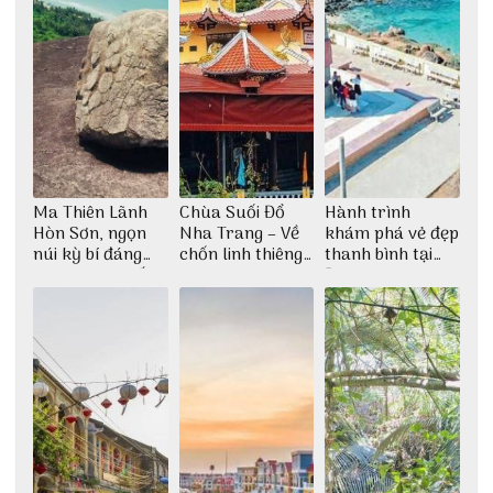
Ma Thiên Lãnh
Chùa Suối Đổ
Hành trình
Hòn Sơn, ngọn
Nha Trang – Về
khám phá vẻ đẹp
núi kỳ bí đáng
chốn linh thiêng
thanh bình tại
khám phá nhất
giữa không gian
Đảo Phú Quý
thiền định