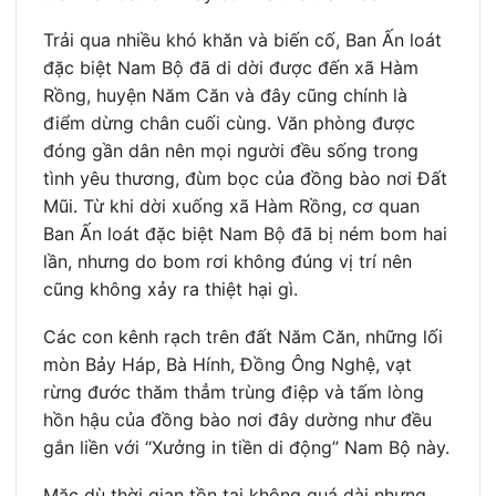
Trải qua nhiều khó khăn và biến cố, Ban Ấn loát
đặc biệt Nam Bộ đã di dời được đến xã Hàm
Rồng, huyện Năm Căn và đây cũng chính là
điểm dừng chân cuối cùng. Văn phòng được
đóng gần dân nên mọi người đều sống trong
tình yêu thương, đùm bọc của đồng bào nơi Đất
Mũi. Từ khi dời xuống xã Hàm Rồng, cơ quan
Ban Ấn loát đặc biệt Nam Bộ đã bị ném bom hai
lần, nhưng do bom rơi không đúng vị trí nên
cũng không xảy ra thiệt hại gì.
Các con kênh rạch trên đất Năm Căn, những lối
mòn Bảy Háp, Bà Hính, Đồng Ông Nghệ, vạt
rừng đước thăm thẳm trùng điệp và tấm lòng
hồn hậu của đồng bào nơi đây dường như đều
gắn liền với “Xưởng in tiền di động” Nam Bộ này.
Mặc dù thời gian tồn tại không quá dài nhưng