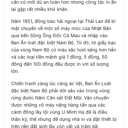
căn cứ mới dù an toàn hơn nhưng công tác in ấn
lại gặp rất nhiều khó khăn.
Năm 1951, đồng bào hải ngoại tại Thái Lan đã bí
mật chuyển về một số máy móc của Nhật Bản
qua bến Sông Ông Đốc Cà Mau và nhập vào
Ban Ấn loát đặc biệt Nam Bộ. Từ đó, tờ giấy bạc
của vùng Nam Bộ có màu sắc tươi sáng hơn hẳn
và các loại tiền mệnh giá 1 đồng, 5 đồng, 50
đồng đến 100 đồng đều được in với số lượng
lớn.
Chiến tranh càng lúc càng ác liệt, Ban Ấn Loát
đặc biệt Nam Bộ phải dời sâu vào trong vùng
rừng đước Năm Căn sát Đất Mũi. Vận chuyển
được những cỗ máy nặng hàng tấn qua các
cánh đồng lầy lội vùng U Minh Hạ đã là điều
thần kỳ, thế nhưng để dựng nhà in và đặt thiết bị
trên nền đất sình lầy còn vất vả trăm bề.