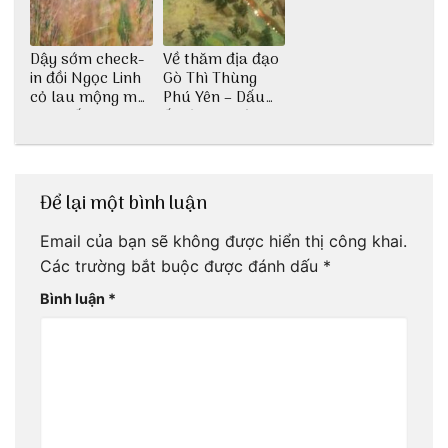
Dậy sớm check-
Về thăm địa đạo
in đồi Ngọc Linh
Gò Thì Thùng
cỏ lau mộng mơ
Phú Yên – Dấu
tại Huế nè bạn
ấn lịch sử còn
ơi!
mãi với thời gian
Để lại một bình luận
Email của bạn sẽ không được hiển thị công khai.
Các trường bắt buộc được đánh dấu
*
Bình luận
*