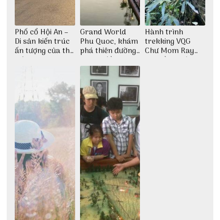
Phố cổ Hội An –
Grand World
Hành trình
Di sản kiến trúc
Phu Quoc, khám
trekking VQG
ấn tượng của thế
phá thiên đường
Chư Mom Ray
giới
giải trí đầy sôi
tìm về núi rừng
động
đại ngàn