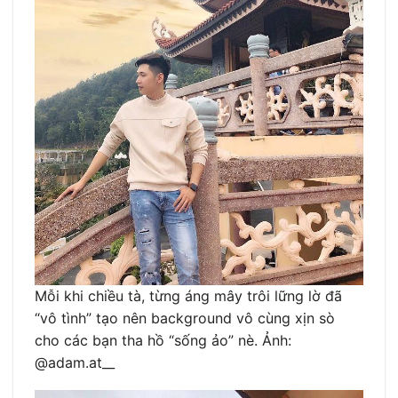
Mỗi khi chiều tà, từng áng mây trôi lững lờ đã
“vô tình” tạo nên background vô cùng xịn sò
cho các bạn tha hồ “sống ảo” nè. Ảnh:
@adam.at__