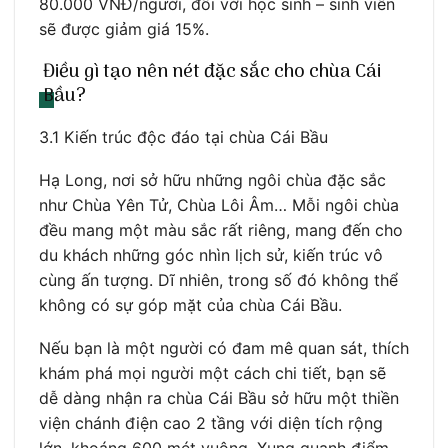
80.000 VNĐ/người, đối với học sinh – sinh viên
sẽ được giảm giá 15%.
Điều gì tạo nên nét đặc sắc cho chùa Cái
Bầu?
3.1 Kiến trúc độc đáo tại chùa Cái Bầu
Hạ Long, nơi sở hữu những ngôi chùa đặc sắc
như Chùa Yên Tử, Chùa Lôi Âm… Mỗi ngôi chùa
đều mang một màu sắc rất riêng, mang đến cho
du khách những góc nhìn lịch sử, kiến trúc vô
cùng ấn tượng. Dĩ nhiên, trong số đó không thể
không có sự góp mặt của chùa Cái Bầu.
Nếu bạn là một người có đam mê quan sát, thích
khám phá mọi người một cách chi tiết, bạn sẽ
dễ dàng nhận ra chùa Cái Bầu sở hữu một thiền
viện chánh điện cao 2 tầng với diện tích rộng
lớn, khoáng 600 mét vuông. Xung quanh điểm