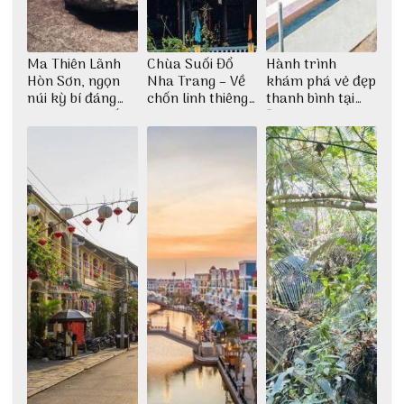
Ma Thiên Lãnh
Chùa Suối Đổ
Hành trình
Hòn Sơn, ngọn
Nha Trang – Về
khám phá vẻ đẹp
núi kỳ bí đáng
chốn linh thiêng
thanh bình tại
khám phá nhất
giữa không gian
Đảo Phú Quý
thiền định