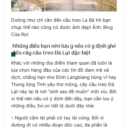
Dường như chỉ cần đến cầu treo La Bá thì bạn
chụp thế nào cũng có được ảnh đẹp! Ảnh: Blog
Của Rọt
Những điều bạn nên lưu ý nếu có ý định ghé
đến cây cầu treo Đà Lạt đặc biệt
Khác với những địa điểm tham quan đã luôn là
lựa chọn hàng đầu của các tín đồ đam mê xê
dịch, chẳng hạn như Đỉnh Langbiang hùng vĩ hay
Thung lũng Tình yêu thơ mộng, cây cầu treo Đà
Lạt này lại là nơi “sinh sau đẻ muộn” một xíu. Bởi
vì thế nên nếu có ý định đến đây, bạn cần lưu ý
những điều 3vi.vn tiết lộ dưới đây nhé:
– Người cầm lái phải có tay lái cứng. Bởi vì
đường đi có nhiều đoạn dốc cao, đa phần là