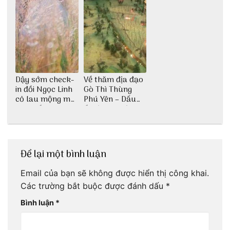
Dậy sớm check-
Về thăm địa đạo
in đồi Ngọc Linh
Gò Thì Thùng
cỏ lau mộng mơ
Phú Yên – Dấu
tại Huế nè bạn
ấn lịch sử còn
ơi!
mãi với thời gian
Để lại một bình luận
Email của bạn sẽ không được hiển thị công khai.
Các trường bắt buộc được đánh dấu
*
Bình luận
*