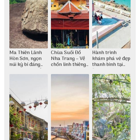
Ma Thiên Lãnh
Chùa Suối Đổ
Hành trình
Hòn Sơn, ngọn
Nha Trang – Về
khám phá vẻ đẹp
núi kỳ bí đáng
chốn linh thiêng
thanh bình tại
khám phá nhất
giữa không gian
Đảo Phú Quý
thiền định