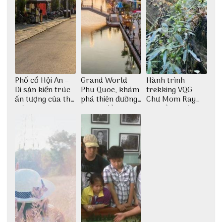
Phố cổ Hội An –
Grand World
Hành trình
Di sản kiến trúc
Phu Quoc, khám
trekking VQG
ấn tượng của thế
phá thiên đường
Chư Mom Ray
giới
giải trí đầy sôi
tìm về núi rừng
động
đại ngàn