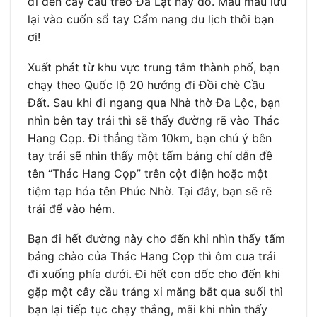
đi đến cây cầu treo Đà Lạt này đó. Mau mau lưu
lại vào cuốn sổ tay Cẩm nang du lịch thôi bạn
ơi!
Xuất phát từ khu vực trung tâm thành phố, bạn
chạy theo Quốc lộ 20 hướng đi Đồi chè Cầu
Đất. Sau khi đi ngang qua Nhà thờ Đa Lộc, bạn
nhìn bên tay trái thì sẽ thấy đường rẽ vào Thác
Hang Cọp. Đi thẳng tầm 10km, bạn chú ý bên
tay trái sẽ nhìn thấy một tấm bảng chỉ dẫn đề
tên “Thác Hang Cọp” trên cột điện hoặc một
tiệm tạp hóa tên Phúc Nhờ. Tại đây, bạn sẽ rẽ
trái để vào hẻm.
Bạn đi hết đường này cho đến khi nhìn thấy tấm
bảng chào của Thác Hang Cọp thì ôm cua trái
đi xuống phía dưới. Đi hết con dốc cho đến khi
gặp một cây cầu tráng xi măng bắt qua suối thì
bạn lại tiếp tục chạy thẳng, mãi khi nhìn thấy