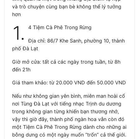
và trò chuyện cùng bạn bè không thể lý tưởng
hơn
1.
4 Tiệm Cà Phê Trong Rừng
Địa chỉ: 86/7 Khe Sanh, phường 10, thành
phố Đà Lạt
Giờ mở cửa: tất cả các ngày trong tuần, từ 8h
đến 21h
Giá tham khảo: từ 20.000 VND đến 50.000 VND
Nếu như không gian yên bình, miên man hoài cổ
nơi Tùng Đà Lạt với tiếng nhạc Trịnh du dương
trong không gian từng khiến bạn thương nhớ,
vậy thì giờ đây, thành phố ngàn hoa vẫn còn đó
một Tiệm Cà Phê Trong Rừng dành cho những ai
bỗng dưng có một ngày muốn “trốn” cả thế giới.