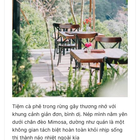
Tiệm cà phê trong rừng gây thương nhớ với
khung cảnh giản đơn, bình dị. Nép mình nằm yên
dưới chân đèo Mimosa, dường như quán là một
không gian tách biệt hoàn toàn khỏi nhịp sống
thị thành náo nhiệt ngoài kia