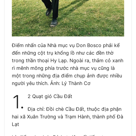
Điểm nhấn của Nhà mục vụ Don Bosco phải kể
đến những cột trụ khổng lồ như các đền thờ
trong thần thoại Hy Lạp. Ngoài ra, thảm cỏ xanh
rì mênh mông phía trước nhà mục vụ cũng là
một trong những địa điểm chụp ảnh được nhiều
người yêu thích. Ảnh: Lý Thành Cơ
1.
2 Quạt gió Cầu Đất
Địa chỉ: Đồi chè Cầu Đất, thuộc địa phận
hai xã Xuân Trường và Trạm Hành, thành phố Đà
Lạt