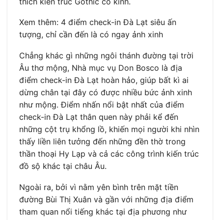
thích kiến trúc Gothic cổ kính.
Xem thêm: 4 điểm check-in Đà Lạt siêu ấn
tượng, chỉ cần đến là có ngay ảnh xinh
Chẳng khác gì những ngôi thánh đường tại trời
Âu thơ mộng, Nhà mục vụ Don Bosco là địa
điểm check-in Đà Lạt hoàn hảo, giúp bất kì ai
dừng chân tại đây có được nhiều bức ảnh xinh
như mộng. Điểm nhấn nổi bật nhất của điểm
check-in Đà Lạt thân quen này phải kể đến
những cột trụ khổng lồ, khiến mọi người khi nhìn
thấy liền liên tưởng đến những đền thờ trong
thần thoại Hy Lạp và cả các công trình kiến trúc
đồ sộ khác tại châu Âu.
Ngoài ra, bởi vì nằm yên bình trên mặt tiền
đường Bùi Thị Xuân và gần với những địa điểm
tham quan nổi tiếng khác tại địa phương như