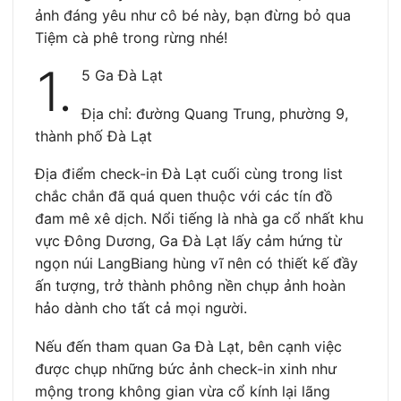
ảnh đáng yêu như cô bé này, bạn đừng bỏ qua
Tiệm cà phê trong rừng nhé!
1.
5 Ga Đà Lạt
Địa chỉ: đường Quang Trung, phường 9,
thành phố Đà Lạt
Địa điểm check-in Đà Lạt cuối cùng trong list
chắc chắn đã quá quen thuộc với các tín đồ
đam mê xê dịch. Nổi tiếng là nhà ga cổ nhất khu
vực Đông Dương, Ga Đà Lạt lấy cảm hứng từ
ngọn núi LangBiang hùng vĩ nên có thiết kế đầy
ấn tượng, trở thành phông nền chụp ảnh hoàn
hảo dành cho tất cả mọi người.
Nếu đến tham quan Ga Đà Lạt, bên cạnh việc
được chụp những bức ảnh check-in xinh như
mộng trong không gian vừa cổ kính lại lãng