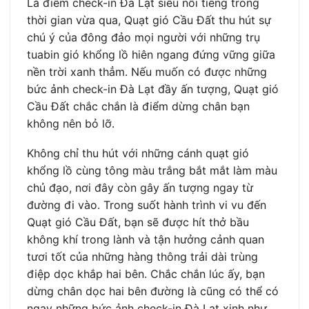
Là điểm check-in Đà Lạt siêu nổi tiếng trong
thời gian vừa qua, Quạt gió Cầu Đất thu hút sự
chú ý của đông đảo mọi người với những trụ
tuabin gió khổng lồ hiên ngang đứng vững giữa
nền trời xanh thẳm. Nếu muốn có được những
bức ảnh check-in Đà Lạt đầy ấn tượng, Quạt gió
Cầu Đất chắc chắn là điểm dừng chân bạn
không nên bỏ lỡ.
Không chỉ thu hút với những cánh quạt gió
khổng lồ cùng tông màu trắng bắt mắt làm màu
chủ đạo, nơi đây còn gây ấn tượng ngay từ
đường đi vào. Trong suốt hành trình vi vu đến
Quạt gió Cầu Đất, bạn sẽ được hít thở bầu
không khí trong lành và tận hưởng cảnh quan
tươi tốt của những hàng thông trải dài trùng
điệp dọc khắp hai bên. Chắc chắn lúc ấy, bạn
dừng chân dọc hai bên đường là cũng có thể có
ngay những bức ảnh check-in Đà Lạt xinh như