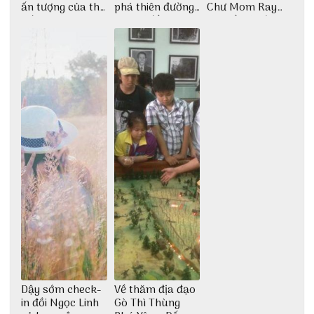
ấn tượng của thế
phá thiên đường
Chư Mom Ray
giới
giải trí đầy sôi
tìm về núi rừng
động
đại ngàn
Dậy sớm check-
Về thăm địa đạo
in đồi Ngọc Linh
Gò Thì Thùng