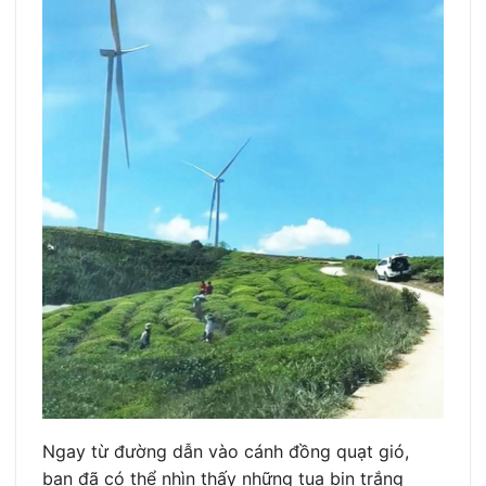
Ngay từ đường dẫn vào cánh đồng quạt gió,
bạn đã có thể nhìn thấy những tua bin trắng