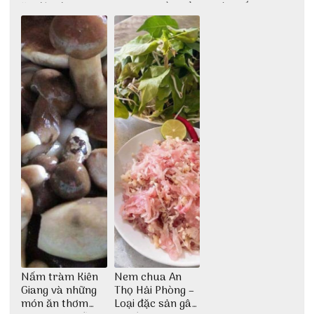
ăn độc đáo
dân dã miền biển
nước mắm sau
bao đời
Nấm tràm Kiên
Nem chua An
Giang và những
Thọ Hải Phòng –
món ăn thơm
Loại đặc sản gây