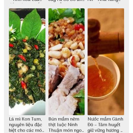
đất trời Tây Bắc
Cơm Âm Phủ
cao lầu có thiết
Huế
kế vô cùng ấn
tượng giữa lòng
phố Hội
Lá mì Kon Tum,
Bún mắm nêm
Nước mắm Gành
nguyên liệu đặc
thịt luộc Ninh
Đỏ – Tâm huyết
biệt cho các món
Thuận món ngon
giữ vững hương vị