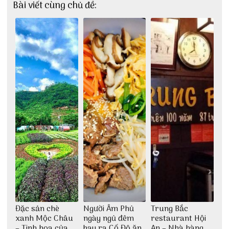
Bài viết cùng chủ đề:
Đặc sản chè
Người Âm Phủ
Trung Bắc
xanh Mộc Châu
ngày ngủ đêm
restaurant Hội
– Tinh hoa của
bay ra Cố Đô ăn
An – Nhà hàng