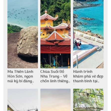
Ma Thiên Lãnh
Chùa Suối Đổ
Hành trình
Hòn Sơn, ngọn
Nha Trang – Về
khám phá vẻ đẹp
núi kỳ bí đáng
chốn linh thiêng
thanh bình tại
khám phá nhất
giữa không gian
Đảo Phú Quý
thiền định