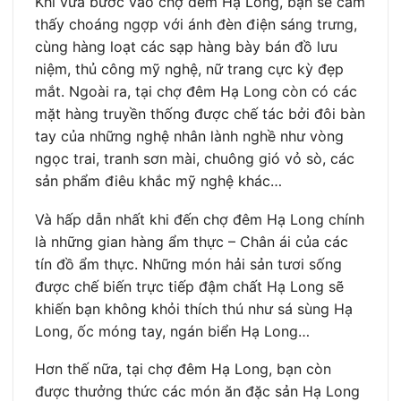
Khi vừa bước vào chợ đêm Hạ Long, bạn sẽ cảm
thấy choáng ngợp với ánh đèn điện sáng trưng,
cùng hàng loạt các sạp hàng bày bán đồ lưu
niệm, thủ công mỹ nghệ, nữ trang cực kỳ đẹp
mắt. Ngoài ra, tại chợ đêm Hạ Long còn có các
mặt hàng truyền thống được chế tác bởi đôi bàn
tay của những nghệ nhân lành nghề như vòng
ngọc trai, tranh sơn mài, chuông gió vỏ sò, các
sản phẩm điêu khắc mỹ nghệ khác…
Và hấp dẫn nhất khi đến chợ đêm Hạ Long chính
là những gian hàng ẩm thực – Chân ái của các
tín đồ ẩm thực. Những món hải sản tươi sống
được chế biến trực tiếp đậm chất Hạ Long sẽ
khiến bạn không khỏi thích thú như sá sùng Hạ
Long, ốc móng tay, ngán biển Hạ Long…
Hơn thế nữa, tại chợ đêm Hạ Long, bạn còn
được thưởng thức các món ăn đặc sản Hạ Long