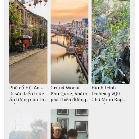
Phố cổ Hội An –
Grand World
Hành trình
Di sản kiến trúc
Phu Quoc, khám
trekking VQG
ấn tượng của thế
phá thiên đường
Chư Mom Ray
giới
giải trí đầy sôi
tìm về núi rừng
động
đại ngàn