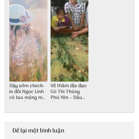
Dậy sớm check-
Về thăm địa đạo
in đồi Ngọc Linh
Gò Thì Thùng
cỏ lau mộng mơ
Phú Yên – Dấu
tại Huế nè bạn
ấn lịch sử còn
ơi!
mãi với thời gian
Để lại một bình luận