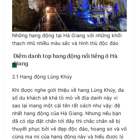
Những hang động tại Hà Giang với những khối
thạch nhũ nhiều màu sắc và hình thù độc đáo
Điểm danh top hang động nổi tiếng ở Hà
Giang
2.1 Hang động Lùng Khúy
Khi được nghe giới thiệu về hang Lùng Khúy, đa
số du khách sẽ khá tò mò về địa danh này vì
sao lại mang một cái tên rất oách như vậy: đệ
nhất hang động của Hà Giang. Nhưng nếu bạn
đã có dịp đặt chân tới đây thì chắc chắn sẽ bị
thuyết phục bởi vẻ đẹp độc đáo, hoang sơ và vô
cùng ma mị của hang động này và hiểu được lý