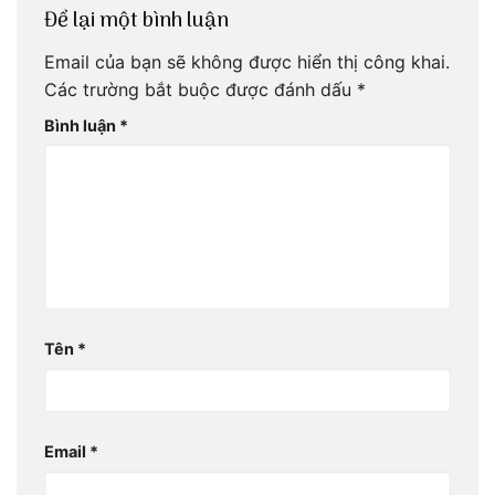
Để lại một bình luận
Email của bạn sẽ không được hiển thị công khai.
Các trường bắt buộc được đánh dấu
*
Bình luận
*
Tên
*
Email
*