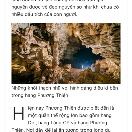
nguyên được vẻ đẹp nguyên sơ như khi chưa có
nhiều dấu tích của con người.
Những khối thạch nhũ với hình dáng diệu kì bên
trong hang Phương Thiện
H
iện nay Phương Thiện được biết đến là
một quần thể rộng lớn bao gồm hang
Dơi, hang Lăng Cô và hang Phương
Thiện. Nơi đây để lại ấn tượng trong lòng du