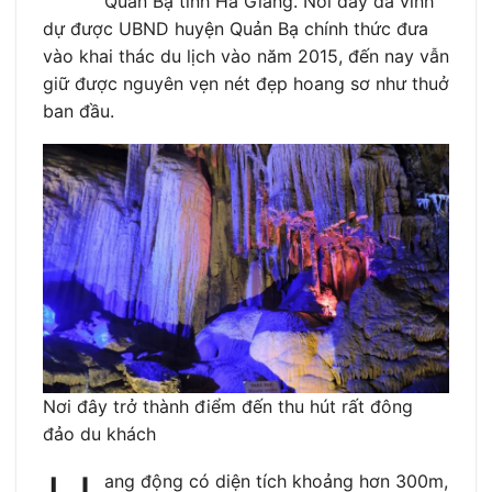
Quản Bạ tỉnh Hà Giang. Nơi đây đã vinh
dự được UBND huyện Quản Bạ chính thức đưa
vào khai thác du lịch vào năm 2015, đến nay vẫn
giữ được nguyên vẹn nét đẹp hoang sơ như thuở
ban đầu.
Nơi đây trở thành điểm đến thu hút rất đông
đảo du khách
ang động có diện tích khoảng hơn 300m,