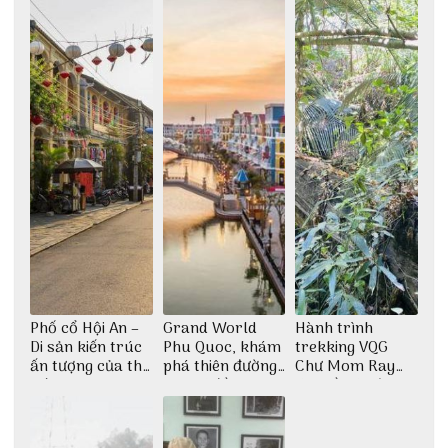
Phố cổ Hội An –
Grand World
Hành trình
Di sản kiến trúc
Phu Quoc, khám
trekking VQG
ấn tượng của thế
phá thiên đường
Chư Mom Ray
giới
giải trí đầy sôi
tìm về núi rừng
động
đại ngàn