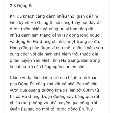
2.3 Động Én
Khi du khách càng dành nhiều thời gian để tìm
hiểu kỹ về Hà Giang thì sẽ càng thấy nơi đây đã
được thiên nhiên vô cùng ưu ái ban tặng rất
nhiều danh lam thắng cảnh lay động lòng người,
và động Én Hà Giang chính là một trong số đó.
Hang động này được ví như một chốn “thâm sơn
cùng cốc” với địa hình khá hiểm trở, thuộc địa
phận huyện Yên Minh, tỉnh Hà Giang. Bên trong
là nơi cư trú của hàng ngàn con én nhỏ.
Chính vì địa hình hiểm trở nên hành trình khám
phá Động Én cũng khá vất vả nhé. Bạn sẽ cần
vượt qua quãng đường khá xa, lên tới 60km từ
thị xã Hà Giang. Đoạn đường này băng qua rất
nhiều rừng thông và phải xuyên qua cổng trời
Quản Bạ, sau đó mới tới được động Én. Tuy