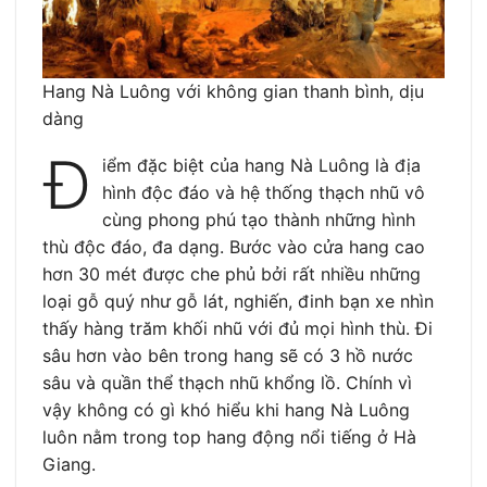
Hang Nà Luông với không gian thanh bình, dịu
dàng
Đ
iểm đặc biệt của hang Nà Luông là địa
hình độc đáo và hệ thống thạch nhũ vô
cùng phong phú tạo thành những hình
thù độc đáo, đa dạng. Bước vào cửa hang cao
hơn 30 mét được che phủ bởi rất nhiều những
loại gỗ quý như gỗ lát, nghiến, đinh bạn xe nhìn
thấy hàng trăm khối nhũ với đủ mọi hình thù. Đi
sâu hơn vào bên trong hang sẽ có 3 hồ nước
sâu và quần thể thạch nhũ khổng lồ. Chính vì
vậy không có gì khó hiểu khi hang Nà Luông
luôn nằm trong top hang động nổi tiếng ở Hà
Giang.