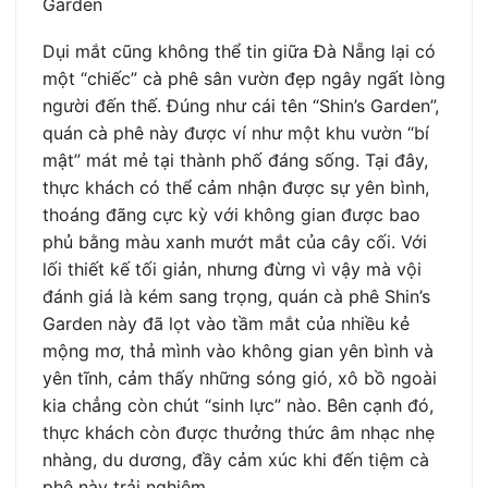
Garden
Dụi mắt cũng không thể tin giữa Đà Nẵng lại có
một “chiếc” cà phê sân vườn đẹp ngây ngất lòng
người đến thế. Đúng như cái tên “Shin’s Garden”,
quán cà phê này được ví như một khu vườn “bí
mật” mát mẻ tại thành phố đáng sống. Tại đây,
thực khách có thể cảm nhận được sự yên bình,
thoáng đãng cực kỳ với không gian được bao
phủ bằng màu xanh mướt mắt của cây cối. Với
lối thiết kế tối giản, nhưng đừng vì vậy mà vội
đánh giá là kém sang trọng, quán cà phê Shin’s
Garden này đã lọt vào tầm mắt của nhiều kẻ
mộng mơ, thả mình vào không gian yên bình và
yên tĩnh, cảm thấy những sóng gió, xô bồ ngoài
kia chẳng còn chút “sinh lực” nào. Bên cạnh đó,
thực khách còn được thưởng thức âm nhạc nhẹ
nhàng, du dương, đầy cảm xúc khi đến tiệm cà
phê này trải nghiệm.