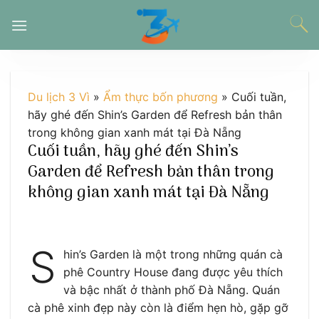
Chuyển
đến
nội
dung
Du lịch 3 Vì
»
Ẩm thực bốn phương
»
Cuối tuần,
hãy ghé đến Shin’s Garden để Refresh bản thân
trong không gian xanh mát tại Đà Nẵng
Cuối tuần, hãy ghé đến Shin’s
Garden để Refresh bản thân trong
không gian xanh mát tại Đà Nẵng
S
hin’s Garden là một trong những quán cà
phê Country House đang được yêu thích
và bậc nhất ở thành phố Đà Nẵng. Quán
cà phê xinh đẹp này còn là điểm hẹn hò, gặp gỡ