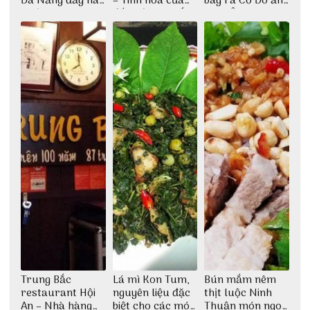
Đà Nẵng đầy náo
– Tinh hoa của
bay ra Cố Đô ăn
nhiệt
đất trời Tây Bắc
Cơm Âm Phủ
Huế
Trung Bắc
Lá mì Kon Tum,
Bún mắm nêm
restaurant Hội
nguyên liệu đặc
thịt luộc Ninh
An – Nhà hàng
biệt cho các món
Thuận món ngon