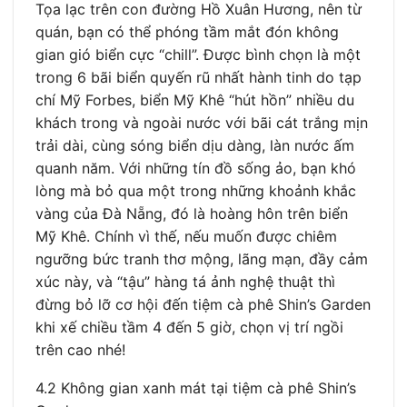
Tọa lạc trên con đường Hồ Xuân Hương, nên từ
quán, bạn có thể phóng tầm mắt đón không
gian gió biển cực “chill”. Được bình chọn là một
trong 6 bãi biển quyến rũ nhất hành tinh do tạp
chí Mỹ Forbes, biển Mỹ Khê “hút hồn” nhiều du
khách trong và ngoài nước với bãi cát trắng mịn
trải dài, cùng sóng biển dịu dàng, làn nước ấm
quanh năm. Với những tín đồ sống ảo, bạn khó
lòng mà bỏ qua một trong những khoảnh khắc
vàng của Đà Nẵng, đó là hoàng hôn trên biển
Mỹ Khê. Chính vì thế, nếu muốn được chiêm
ngưỡng bức tranh thơ mộng, lãng mạn, đầy cảm
xúc này, và “tậu” hàng tá ảnh nghệ thuật thì
đừng bỏ lỡ cơ hội đến tiệm cà phê Shin’s Garden
khi xế chiều tầm 4 đến 5 giờ, chọn vị trí ngồi
trên cao nhé!
4.2 Không gian xanh mát tại tiệm cà phê Shin’s