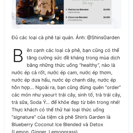
Đủ các loại cà phê tại quán. Ảnh: @ShinsGarden
B
ên cạnh các loại cà phê, bạn cũng có thể
tăng cường sức đề kháng trong mùa dịch
bằng những thức uống “healthy”, nào là
nước ép cà rốt, nước ép cam, nước ép thơm,
nước ép dưa hấu, nước ép chanh dây, nước ép
hỗn hợp… Ngoài ra, bạn cũng đừng quên “order”
các món như yaourt trái cây, sinh tố, trà trái cây,
trà sữa, Soda Ý… để khỏe đẹp từ bên trong nhé!
Thực khách có thể thử hai loại thức uống
“signature” của tiệm cà phê Shin’s Garden là
Blueberry Coconut Ice Blended và Detox
(Lemon, Ginger, Lemongrass).