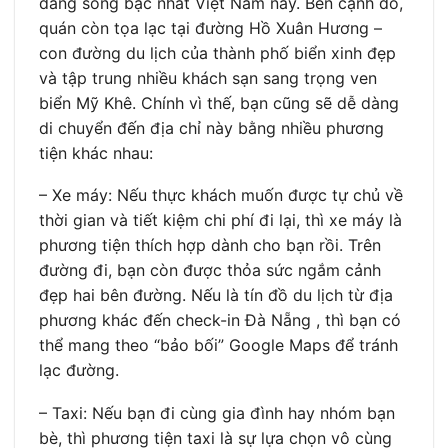
đáng sống bậc nhất Việt Nam này. Bên cạnh đó,
quán còn tọa lạc tại đường Hồ Xuân Hương –
con đường du lịch của thành phố biển xinh đẹp
và tập trung nhiều khách sạn sang trọng ven
biển Mỹ Khê. Chính vì thế, bạn cũng sẽ dễ dàng
di chuyển đến địa chỉ này bằng nhiều phương
tiện khác nhau:
– Xe máy: Nếu thực khách muốn được tự chủ về
thời gian và tiết kiệm chi phí đi lại, thì xe máy là
phương tiện thích hợp dành cho bạn rồi. Trên
đường đi, bạn còn được thỏa sức ngắm cảnh
đẹp hai bên đường. Nếu là tín đồ du lịch từ địa
phương khác đến check-in Đà Nẵng , thì bạn có
thể mang theo “bảo bối” Google Maps để tránh
lạc đường.
– Taxi: Nếu bạn đi cùng gia đình hay nhóm bạn
bè, thì phương tiện taxi là sự lựa chọn vô cùng