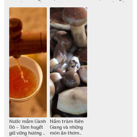
cao lầu có thiết
ăn độc đáo
dân dã miền biển
kế vô cùng ấn
tượng giữa lòng
phố Hội
Nước mắm Gành
Nấm tràm Kiên
Đỏ – Tâm huyết
Giang và những
giữ vững hương vị
món ăn thơm