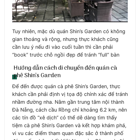
Tuy nhiên, mặc dù quán Shin’s Garden có không
gian thoáng và rộng, nhưng thực khách cũng
cần lưu ý nếu đi vào cuối tuần thì cần phải
“book” trước chỗ ngồi đẹp để tránh “full” bàn
Hướng dẫn cách di chuyển đến quán cà
phê Shin’s Garden
Để đến được quán cà phê Shin’s Garden, thực
khách cần phải định vị tọa độ chính xác để tránh
nhầm đường nha. Nằm gần trung tâm nội thành
Đà Nẵng, cách cầu Rồng chỉ khoảng 6.2 km, nên
các tín đồ “xê dịch” có thể dễ dàng tìm thấy
tiệm cà phê Shin’s Garden và kết hợp khám phá,
vi vu các điểm tham quan đặc sắc ở thành phố