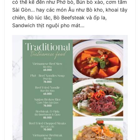
có thể kể đến như Phở bò, Bún bò xào, cơm tấm
Sài Gòn… hay các món Âu như Bò kho, khoai tây
chiên, Bò lúc lắc, Bò Beefsteak và ốp la,
Sandwich thịt nguội pho mát…