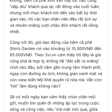
không, tiệm cà phê xinh xắn này lúc nào cũng
“dập dìu” khách qua lại, rất đông vào cuối tuần,
nhưng mỗi thực khách khi đến vào bất kỳ thời
gian nào, thì các bạn nhân viên đều rất lịch sự
và nhoẻn miệng cười chào đón khách rất nồng
nhiệt.
Cùng với đó, giá dao động của tiệm cà phê
Shin’s Garden rơi vào khoảng từ 15.000VNĐ đến
65.000VNĐ. Theo 3vi.vn cảm thấy thì đây là giá
cũng khá là hợp lý, không hề “đắt xắt ra miếng”
chút nào đâu, bởi nằm gần trung tâm thành phố,
ngay con đường du lịch, không gian xanh mát và
còn view biển Mỹ Khê quyến rũ nữa mà. Vẫn còn
“hời” lắm đúng không nào?
Sẽ có một ngày bạn cảm thấy chùn chân mỏi
gối, muốn tìm quên đi những áp lực trong cuộc
sống và công việc, nếu “mà mệt mỏi quá, giữa