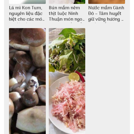
Lá mì Kon Tum,
Bún mắm nêm
Nước mắm Gành
nguyên liệu đặc
thịt luộc Ninh
Đỏ – Tâm huyết
biệt cho các món
Thuận món ngon
giữ vững hương vị
ăn độc đáo
dân dã miền biển
nước mắm sau
bao đời