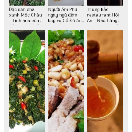
Đặc sản chè
Người Âm Phủ
Trung Bắc
xanh Mộc Châu
ngày ngủ đêm
restaurant Hội
– Tinh hoa của
bay ra Cố Đô ăn
An – Nhà hàng
đất trời Tây Bắc
Cơm Âm Phủ
cao lầu có thiết
Huế
kế vô cùng ấn
tượng giữa lòng
phố Hội