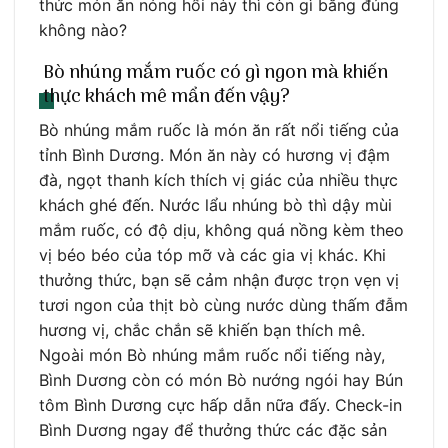
thức món ăn nóng hổi này thì còn gì bằng đúng
không nào?
Bò nhúng mắm ruốc có gì ngon mà khiến
thực khách mê mẩn đến vậy?
Bò nhúng mắm ruốc là món ăn rất nổi tiếng của
tỉnh Bình Dương. Món ăn này có hương vị đậm
đà, ngọt thanh kích thích vị giác của nhiều thực
khách ghé đến. Nước lẩu nhúng bò thì dậy mùi
mắm ruốc, có độ dịu, không quá nồng kèm theo
vị béo béo của tóp mỡ và các gia vị khác. Khi
thưởng thức, bạn sẽ cảm nhận được trọn vẹn vị
tươi ngon của thịt bò cùng nước dùng thấm đẫm
hương vị, chắc chắn sẽ khiến bạn thích mê.
Ngoài món Bò nhúng mắm ruốc nổi tiếng này,
Bình Dương còn có món Bò nướng ngói hay Bún
tôm Bình Dương cực hấp dẫn nữa đấy. Check-in
Bình Dương ngay để thưởng thức các đặc sản