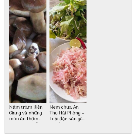
Nấm tràm Kiên
Nem chua An
Giang và những
Thọ Hải Phòng –
món ăn thơm
Loại đặc sản gây
ngon khó cưỡng
nghiện