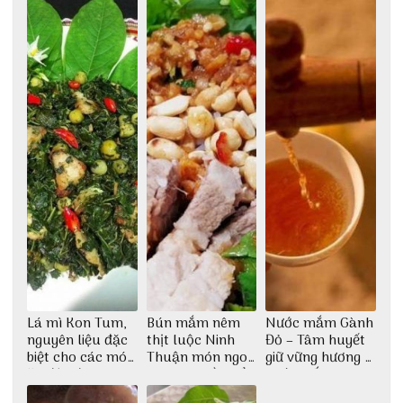
tượng giữa lòng
phố Hội
Lá mì Kon Tum,
Bún mắm nêm
Nước mắm Gành
nguyên liệu đặc
thịt luộc Ninh
Đỏ – Tâm huyết
biệt cho các món
Thuận món ngon
giữ vững hương vị
ăn độc đáo
dân dã miền biển
nước mắm sau
bao đời