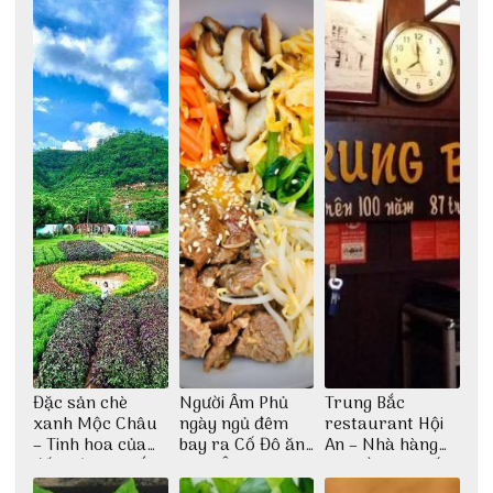
Đặc sản chè
Người Âm Phủ
Trung Bắc
xanh Mộc Châu
ngày ngủ đêm
restaurant Hội
– Tinh hoa của
bay ra Cố Đô ăn
An – Nhà hàng
đất trời Tây Bắc
Cơm Âm Phủ
cao lầu có thiết
Huế
kế vô cùng ấn