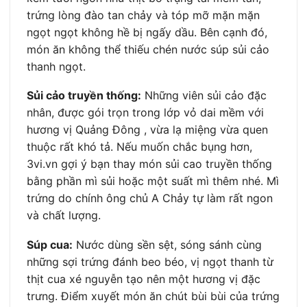
trứng lòng đào tan chảy và tóp mỡ mặn mặn
ngọt ngọt không hề bị ngấy dầu. Bên cạnh đó,
món ăn không thể thiếu chén nước súp sủi cảo
thanh ngọt.
Sủi cảo truyền thống:
Những viên sủi cảo đặc
nhân, được gói trọn trong lớp vỏ dai mềm với
hương vị Quảng Đông , vừa lạ miệng vừa quen
thuộc rất khó tả. Nếu muốn chắc bụng hơn,
3vi.vn gợi ý bạn thay món sủi cao truyền thống
bằng phần mì sủi hoặc một suất mì thêm nhé. Mì
trứng do chính ông chủ A Chảy tự làm rất ngon
và chất lượng.
Súp cua:
Nước dùng sền sệt, sóng sánh cùng
những sợi trứng đánh beo béo, vị ngọt thanh từ
thịt cua xé nguyễn tạo nên một hương vị đặc
trưng. Điểm xuyết món ăn chút bùi bùi của trứng