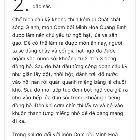
2.
đặc sắc
Chế biến cầu kỳ không thua kém gì Chắt chắt
sông Gianh, món Cơm bồi Minh Hoá Quảng Bình
được làm nên chủ yếu từ ngô hạt, lúa và sắn
gạo. Để có thể làm ra được món ăn này, người
ta sẽ dùng chày và cối giã hạt ngô đã được
ngâm vào nước sôi khoảng từ 2 đến 3 tiếng
đồng hồ. Sau đó bắt đầu từng công đoạn cầu kỳ
như giần lấy bột, nhồi bột, đánh tơi, đổ nước
vào nồi nân rồi quấn quanh miệng bằng lá chuối
khô. Sau đó mới tiếp tục đem bột ngô vừa giã ra
cho vào bếp lửa đun sôi trong khoảng 1 tiếng
đồng hồ. Đến khi cơm chín thì lấy ra và bỏ vào
khuôn thành từng miếng nhỏ để dễ dàng mang
đi xa.
Trong khi đó đối với món Cơm bồi Minh Hoá