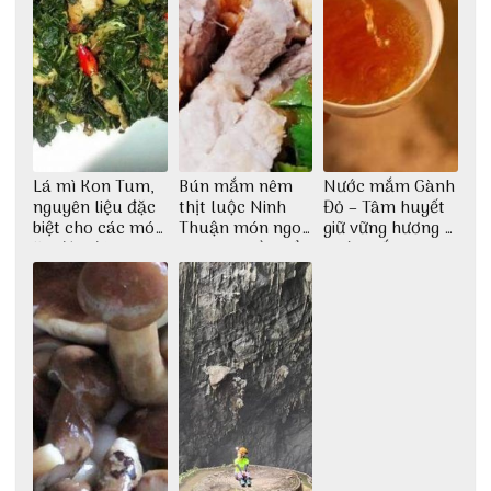
Lá mì Kon Tum,
Bún mắm nêm
Nước mắm Gành
nguyên liệu đặc
thịt luộc Ninh
Đỏ – Tâm huyết
biệt cho các món
Thuận món ngon
giữ vững hương vị
ăn độc đáo
dân dã miền biển
nước mắm sau
bao đời