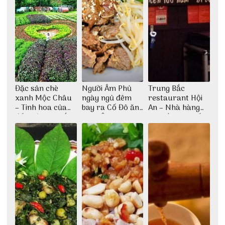
Đặc sản chè
Người Âm Phủ
Trung Bắc
xanh Mộc Châu
ngày ngủ đêm
restaurant Hội
– Tinh hoa của
bay ra Cố Đô ăn
An – Nhà hàng
đất trời Tây Bắc
Cơm Âm Phủ
cao lầu có thiết
Huế
kế vô cùng ấn
tượng giữa lòng
phố Hội