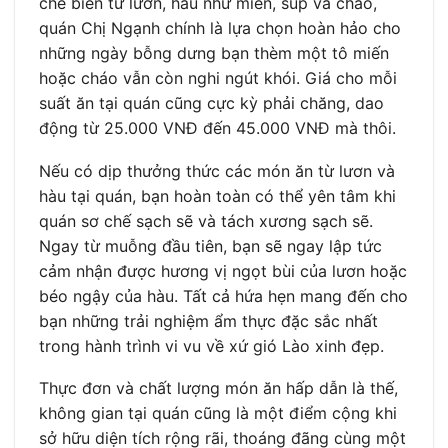
chế biến từ lươn, hàu như miến, súp và cháo,
quán Chị Ngạnh chính là lựa chọn hoàn hảo cho
những ngày bỗng dưng bạn thèm một tô miến
hoặc cháo vẫn còn nghi ngút khói. Giá cho mỗi
suất ăn tại quán cũng cực kỳ phải chăng, dao
động từ 25.000 VNĐ đến 45.000 VNĐ mà thôi.
Nếu có dịp thưởng thức các món ăn từ lươn và
hàu tại quán, bạn hoàn toàn có thể yên tâm khi
quán sơ chế sạch sẽ và tách xương sạch sẽ.
Ngay từ muỗng đầu tiên, bạn sẽ ngay lập tức
cảm nhận được hương vị ngọt bùi của lươn hoặc
béo ngậy của hàu. Tất cả hứa hẹn mang đến cho
bạn những trải nghiệm ẩm thực đặc sắc nhất
trong hành trình vi vu về xứ gió Lào xinh đẹp.
Thực đơn và chất lượng món ăn hấp dẫn là thế,
không gian tại quán cũng là một điểm cộng khi
sở hữu diện tích rộng rãi, thoáng đãng cùng một