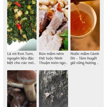
Lá mì Kon Tum,
Bún mắm nêm
Nước mắm Gành
nguyên liệu đặc
thịt luộc Ninh
Đỏ – Tâm huyết
biệt cho các món
Thuận món ngon
giữ vững hương vị
ăn độc đáo
dân dã miền biển
nước mắm sau
bao đời