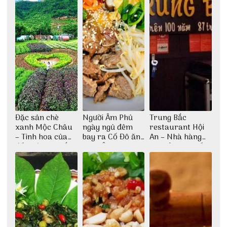
Đặc sản chè
Người Âm Phủ
Trung Bắc
xanh Mộc Châu
ngày ngủ đêm
restaurant Hội
– Tinh hoa của
bay ra Cố Đô ăn
An – Nhà hàng
đất trời Tây Bắc
Cơm Âm Phủ
cao lầu có thiết
Huế
kế vô cùng ấn
tượng giữa lòng
phố Hội