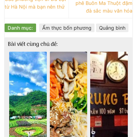
phê Buôn Ma Thuột đậm
từ Hà Nội mà bạn nên thử
đà sắc màu văn hóa
Danh mục:
Ẩm thực bốn phương
Quảng bình
Bài viết cùng chủ đề: