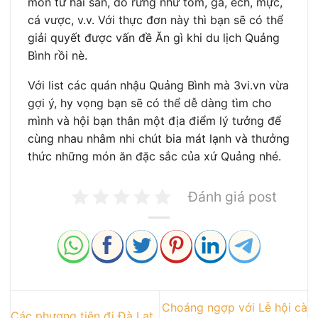
món từ hải sản, đồ rừng như tôm, gà, ếch, mực,
cá vược, v.v. Với thực đơn này thì bạn sẽ có thể
giải quyết được vấn đề Ăn gì khi du lịch Quảng
Bình rồi nè.
Với list các quán nhậu Quảng Bình mà 3vi.vn vừa
gợi ý, hy vọng bạn sẽ có thể dễ dàng tìm cho
mình và hội bạn thân một địa điểm lý tưởng để
cùng nhau nhâm nhi chút bia mát lạnh và thưởng
thức những món ăn đặc sắc của xứ Quảng nhé.
Đánh giá post
Choáng ngợp với Lễ hội cà
Các phương tiện đi Đà Lạt