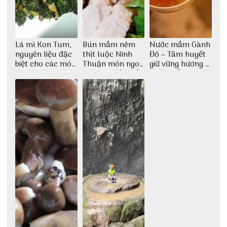
Lá mì Kon Tum,
Bún mắm nêm
Nước mắm Gành
nguyên liệu đặc
thịt luộc Ninh
Đỏ – Tâm huyết
biệt cho các món
Thuận món ngon
giữ vững hương vị
ăn độc đáo
dân dã miền biển
nước mắm sau
bao đời