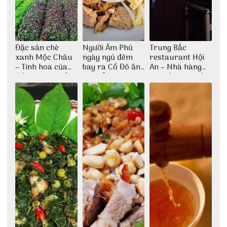
Đặc sản chè
Người Âm Phủ
Trung Bắc
xanh Mộc Châu
ngày ngủ đêm
restaurant Hội
– Tinh hoa của
bay ra Cố Đô ăn
An – Nhà hàng
đất trời Tây Bắc
Cơm Âm Phủ
cao lầu có thiết
Huế
kế vô cùng ấn
tượng giữa lòng
phố Hội