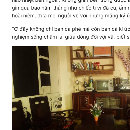
gìn qua bao năm tháng như chiếc ti vi đã cũ, ấ
hoài niệm, đưa mọi người về với những mảng ký ức
“Ở đây không chỉ bán cà phê mà còn bán cả kí ức”
nghiệm sống chậm lại giữa dòng đời vội vã, biết 