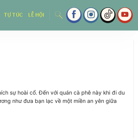
TỰ TÚC
LỄ HỘI
ích sự hoài cổ. Đến với quán cà phê này khi đi du
ương như đưa bạn lạc về một miền an yên giữa