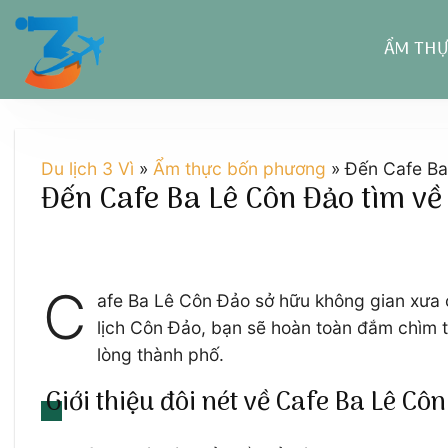
Chuyển
đến
ẨM TH
nội
dung
Du lịch 3 Vì
»
Ẩm thực bốn phương
»
Đến Cafe Ba
Đến Cafe Ba Lê Côn Đảo tìm về
C
afe Ba Lê Côn Đảo sở hữu không gian xưa c
lịch Côn Đảo, bạn sẽ hoàn toàn đắm chìm 
lòng thành phố.
Giới thiệu đôi nét về Cafe Ba Lê Cô