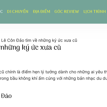
ỰC
DI CHUYỂN
ĐỊA ĐIỂM
GÓC REVIEW
LỊCH TRÌNH
 Lê Côn Đảo tìm về những ký ức xưa cũ
 những ký ức xưa cũ
ũ chính là điểm hẹn lý tưởng dành cho những ai yêu th
trong bầu không khí ấm cúng với những bản nhạc du d
n Đảo