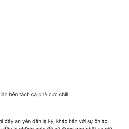
ãn bên tách cà phê cực chill
i đây an yên đến lạ kỳ, khác hẳn với sự ồn ào,
đây đều là những món đồ cũ được góp nhặt và giữ