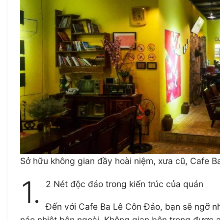
Sở hữu không gian đầy hoài niệm, xưa cũ, Cafe B
1.
2 Nét độc đáo trong kiến trúc của quán
Đến với Cafe Ba Lê Côn Đảo, bạn sẽ ngỡ như
náo nhiệt bên ngoài. Không gian bên trong được a