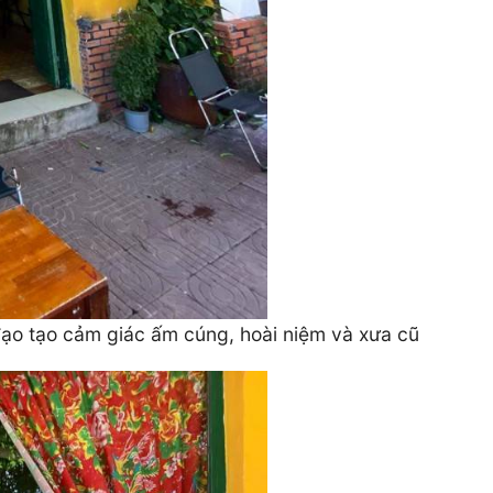
ạo tạo cảm giác ấm cúng, hoài niệm và xưa cũ