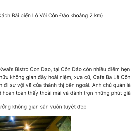
Cách Bãi biển Lò Vôi Côn Đảo khoảng 2 km)
Kwai’s Bistro Con Dao, tại Côn Đảo còn nhiều điểm hẹ
 hữu không gian đầy hoài niệm, xưa cũ, Cafe Ba Lê Cô
 đi sự vội vã của thành thị bên ngoài. Anh chủ quán là 
 hoàn toàn thấy thoải mái và dành trọn những phút giây
hưởng không gian sân vườn tuyệt đẹp