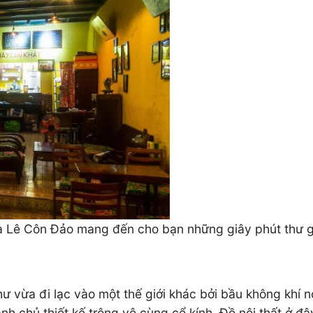
a Lê Côn Đảo mang đến cho bạn những giây phút thư gi
 vừa đi lạc vào một thế giới khác bởi bầu không khí nơ
nh chủ thiết kế trông vô cùng cổ kính. Đồ nội thất ở 