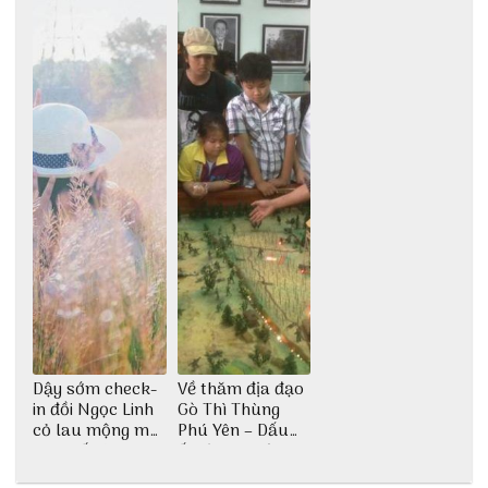
Dậy sớm check-
Về thăm địa đạo
in đồi Ngọc Linh
Gò Thì Thùng
cỏ lau mộng mơ
Phú Yên – Dấu
tại Huế nè bạn
ấn lịch sử còn
ơi!
mãi với thời gian