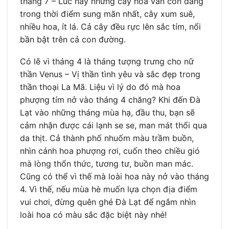
tháng 7 – Lúc này những cây hoa vẫn còn đang
trong thời điểm sung mãn nhất, cây xum suê,
nhiều hoa, ít lá. Cả cây đều rực lên sắc tím, nổi
bần bật trên cả con đường.
Có lẽ vì tháng 4 là tháng tượng trưng cho nữ
thần Venus – Vị thần tình yêu và sắc đẹp trong
thần thoại La Mã. Liệu vì lý do đó mà hoa
phượng tím nở vào tháng 4 chăng? Khi đến Đà
Lạt vào những tháng mùa hạ, đầu thu, bạn sẽ
cảm nhận được cái lạnh se se, man mát thổi qua
da thịt. Cả thành phố nhuốm màu trầm buồn,
nhìn cánh hoa phượng rơi, cuốn theo chiều gió
mà lòng thổn thức, tương tư, buồn man mác.
Cũng có thể vì thế mà loài hoa này nở vào tháng
4. Vì thế, nếu mùa hè muốn lựa chọn địa điểm
vui chơi, đừng quên ghé Đà Lạt để ngắm nhìn
loài hoa có màu sắc đặc biệt này nhé!