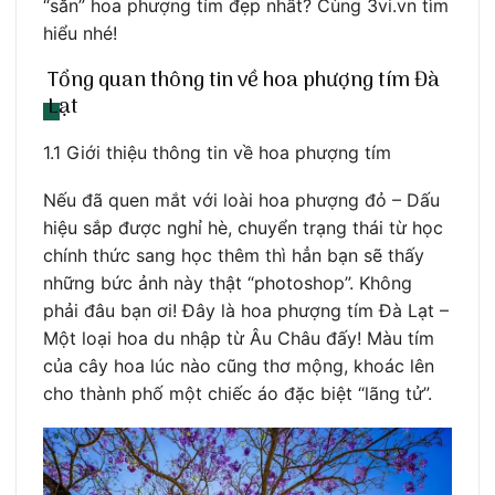
“săn” hoa phượng tím đẹp nhất? Cùng 3vi.vn tìm
hiểu nhé!
Tổng quan thông tin về hoa phượng tím Đà
Lạt
1.1 Giới thiệu thông tin về hoa phượng tím
Nếu đã quen mắt với loài hoa phượng đỏ – Dấu
hiệu sắp được nghỉ hè, chuyển trạng thái từ học
chính thức sang học thêm thì hẳn bạn sẽ thấy
những bức ảnh này thật “photoshop”. Không
phải đâu bạn ơi! Đây là hoa phượng tím Đà Lạt –
Một loại hoa du nhập từ Âu Châu đấy! Màu tím
của cây hoa lúc nào cũng thơ mộng, khoác lên
cho thành phố một chiếc áo đặc biệt “lãng tử”.