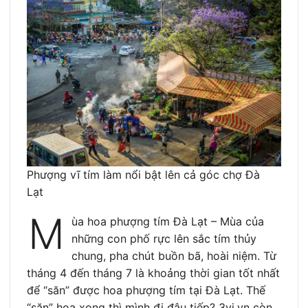
Phượng vĩ tím làm nổi bật lên cả góc chợ Đà
Lạt
M
ùa hoa phượng tím Đà Lạt – Mùa của
những con phố rực lên sắc tím thủy
chung, pha chút buồn bã, hoài niệm. Từ
tháng 4 đến tháng 7 là khoảng thời gian tốt nhất
để “săn” được hoa phượng tím tại Đà Lạt. Thế
“săn” hoa xong thì mình đi đâu tiếp? 3vi.vn còn