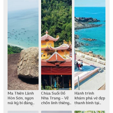
Ma Thiên Lãnh
Chùa Suối Đổ
Hành trình
Hòn Sơn, ngọn
Nha Trang – Về
khám phá vẻ đẹp
núi kỳ bí đáng
chốn linh thiêng
thanh bình tại
khám phá nhất
giữa không gian
Đảo Phú Quý
thiền định