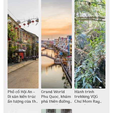
Phố cổ Hội An –
Grand World
Hành trình
Di sản kiến trúc
Phu Quoc, khám
trekking VQG
ấn tượng của thế
phá thiên đường
Chư Mom Ray
giới
giải trí đầy sôi
tìm về núi rừng
động
đại ngàn