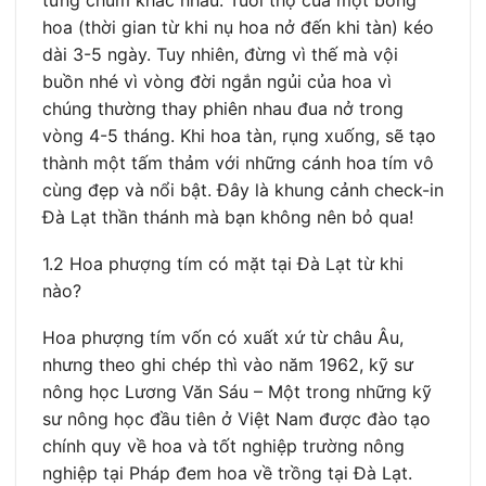
từng chum khác nhau. Tuổi thọ của một bông
hoa (thời gian từ khi nụ hoa nở đến khi tàn) kéo
dài 3-5 ngày. Tuy nhiên, đừng vì thế mà vội
buồn nhé vì vòng đời ngắn ngủi của hoa vì
chúng thường thay phiên nhau đua nở trong
vòng 4-5 tháng. Khi hoa tàn, rụng xuống, sẽ tạo
thành một tấm thảm với những cánh hoa tím vô
cùng đẹp và nổi bật. Đây là khung cảnh check-in
Đà Lạt thần thánh mà bạn không nên bỏ qua!
1.2 Hoa phượng tím có mặt tại Đà Lạt từ khi
nào?
Hoa phượng tím vốn có xuất xứ từ châu Âu,
nhưng theo ghi chép thì vào năm 1962, kỹ sư
nông học Lương Văn Sáu – Một trong những kỹ
sư nông học đầu tiên ở Việt Nam được đào tạo
chính quy về hoa và tốt nghiệp trường nông
nghiệp tại Pháp đem hoa về trồng tại Đà Lạt.