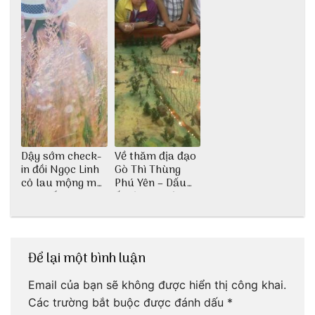
Dậy sớm check-
Về thăm địa đạo
in đồi Ngọc Linh
Gò Thì Thùng
cỏ lau mộng mơ
Phú Yên – Dấu
tại Huế nè bạn
ấn lịch sử còn
ơi!
mãi với thời gian
Để lại một bình luận
Email của bạn sẽ không được hiển thị công khai.
Các trường bắt buộc được đánh dấu
*