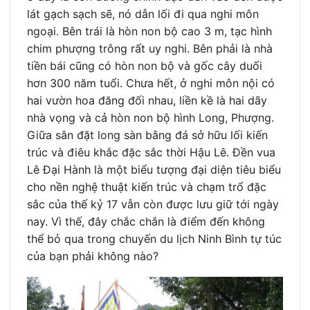
lát gạch sạch sẽ, nó dẫn lối đi qua nghi môn
ngoại. Bên trái là hòn non bộ cao 3 m, tạc hình
chim phượng trông rất uy nghi. Bên phải là nhà
tiền bái cũng có hòn non bộ và gốc cây duối
hơn 300 năm tuổi. Chưa hết, ở nghi môn nội có
hai vườn hoa đăng đối nhau, liền kề là hai dãy
nhà vọng và cả hòn non bộ hình Long, Phượng.
Giữa sân đặt long sàn bằng đá sở hữu lối kiến
trúc và điêu khắc đặc sắc thời Hậu Lê. Đền vua
Lê Đại Hành là một biểu tượng đại diện tiêu biểu
cho nền nghệ thuật kiến trúc và chạm trổ đặc
sắc của thế kỷ 17 vẫn còn được lưu giữ tới ngày
nay. Vì thế, đây chắc chắn là điểm đến không
thể bỏ qua trong chuyến du lịch Ninh Bình tự túc
của bạn phải không nào?