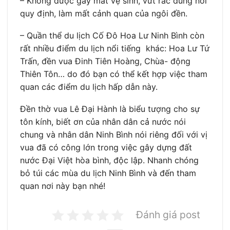
– Không được gây mất vệ sinh, vứt rác đúng nơi
quy định, làm mất cảnh quan của ngôi đền.
– Quần thể du lịch Cố Đô Hoa Lư Ninh Bình còn
rất nhiều điểm du lịch nổi tiếng khác: Hoa Lư Tứ
Trấn, đền vua Đinh Tiên Hoàng, Chùa- động
Thiên Tôn… do đó bạn có thể kết hợp việc tham
quan các điểm du lịch hấp dẫn này.
Đền thờ vua Lê Đại Hành là biểu tượng cho sự
tôn kính, biết ơn của nhân dân cả nước nói
chung và nhân dân Ninh Bình nói riêng đối với vị
vua đã có công lớn trong việc gây dựng đất
nước Đại Việt hòa bình, độc lập. Nhanh chóng
bỏ túi các mùa du lịch Ninh Bình và đến tham
quan nơi này bạn nhé!
Đánh giá post