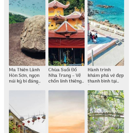
Ma Thiên Lãnh
Chùa Suối Đổ
Hành trình
Hòn Sơn, ngọn
Nha Trang – Về
khám phá vẻ đẹp
núi kỳ bí đáng
chốn linh thiêng
thanh bình tại
khám phá nhất
giữa không gian
Đảo Phú Quý
thiền định