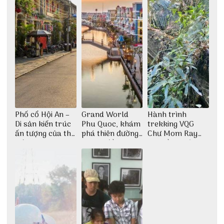
Phố cổ Hội An –
Grand World
Hành trình
Di sản kiến trúc
Phu Quoc, khám
trekking VQG
ấn tượng của thế
phá thiên đường
Chư Mom Ray
giới
giải trí đầy sôi
tìm về núi rừng
động
đại ngàn