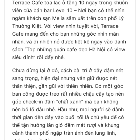
Terrace Cafe tọa lạc ở tầng 10 ngay trong khuôn
viên của bán bar Level 10 – Nơi bạn có thể nhìn
ngắm khách sạn Melia sầm uất trên con phố Lý
Thường Kiệt. Với view nhìn tuyệt vời, Terrace
Cafe mang đến cho bạn những góc nhìn mãn
nhãn, và dĩ nhiên nó được liệt kê ngay vào danh
sách “Top những quán cafe đẹp Hà Nội có view
siêu đỉnh” rồi đấy nhé.
Chưa dừng lại ở đó, cách bài trí ở đây đậm nét
sang trọng, hiện đại nhưng vẫn giữ được nét
thân thiện, gần gũi với thiên nhiên. Có một góc
ban công được treo rất nhiều chậu cây tạo nên
góc check-in đậm “chất xanh” mà bạn không
nên bỏ lỡ đâu nhé. Hầu như, mọi người sẽ dành
thời gian đến đây vào buổi tối là chủ yếu để có
thể tận hưởng làn gió đêm mát rượi và khung
cảnh thành phố ngập tràn ánh đèn lung linh,