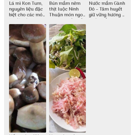
Lá mì Kon Tum,
Bún mắm nêm
Nước mắm Gành
nguyên liệu đặc
thịt luộc Ninh
Đỏ – Tâm huyết
biệt cho các món
Thuận món ngon
giữ vững hương vị
ăn độc đáo
dân dã miền biển
nước mắm sau
bao đời