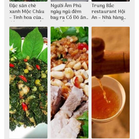
Đặc sản chè
Người Âm Phủ
Trung Bắc
xanh Mộc Châu
ngày ngủ đêm
restaurant Hội
– Tinh hoa của
bay ra Cố Đô ăn
An – Nhà hàng
đất trời Tây Bắc
Cơm Âm Phủ
cao lầu có thiết
Huế
kế vô cùng ấn
tượng giữa lòng
phố Hội