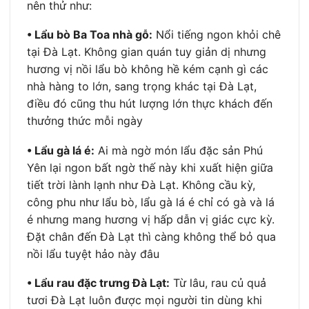
nên thử như:
•
Lẩu bò Ba Toa nhà gỗ:
Nổi tiếng ngon khỏi chê
tại Đà Lạt. Không gian quán tuy giản dị nhưng
hương vị nồi lẩu bò không hề kém cạnh gì các
nhà hàng to lớn, sang trọng khác tại Đà Lạt,
điều đó cũng thu hút lượng lớn thực khách đến
thưởng thức mỗi ngày
•
Lẩu gà lá é:
Ai mà ngờ món lẩu đặc sản Phú
Yên lại ngon bất ngờ thế này khi xuất hiện giữa
tiết trời lành lạnh như Đà Lạt. Không cầu kỳ,
công phu như lẩu bò, lẩu gà lá é chỉ có gà và lá
é nhưng mang hương vị hấp dẫn vị giác cực kỳ.
Đặt chân đến Đà Lạt thì càng không thể bỏ qua
nồi lẩu tuyệt hảo này đâu
•
Lẩu rau đặc trưng Đà Lạt:
Từ lâu, rau củ quả
tươi Đà Lạt luôn được mọi người tin dùng khi