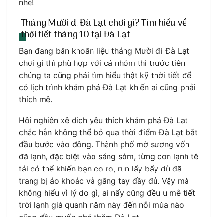
nhé!
Tháng Mười đi Đà Lạt chơi gì? Tìm hiểu về
thời tiết tháng 10 tại Đà Lạt
Bạn đang băn khoăn liệu tháng Mười đi Đà Lạt
chơi gì thì phù hợp với cả nhóm thì trước tiên
chúng ta cũng phải tìm hiểu thật kỹ thời tiết để
có lịch trình khám phá Đà Lạt khiến ai cũng phải
thích mê.
Hội nghiện xê dịch yêu thích khám phá Đà Lạt
chắc hẳn không thể bỏ qua thời điểm Đà Lạt bắt
đầu bước vào đông. Thành phố mờ sương vốn
đã lạnh, đặc biệt vào sáng sớm, từng cơn lạnh tê
tái có thể khiến bạn co ro, run lẩy bẩy dù đã
trang bị áo khoác và găng tay đầy đủ. Vậy mà
không hiểu vì lý do gì, ai nấy cũng đều u mê tiết
trời lạnh giá quanh năm này đến nỗi mùa nào
cũng đều muốn ghé thăm Đà Lạt.