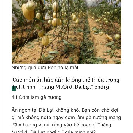
Những quả dưa Pepino lạ mắt
Các món ăn hấp dẫn không thể thiếu trong
lịch trình “Tháng Mười đi Đà Lạt” chơi gì
4.1 Cơm lam gà nướng
Ăn ngon tại Đà Lạt không khó. Bạn còn chờ đợi
gì mà không note ngay cơm làm gà nướng mang
đậm hương vị núi rừng vào kế hoạch “Tháng
Mười đi Đà Lạt chơi gì” của mình nhỉ?