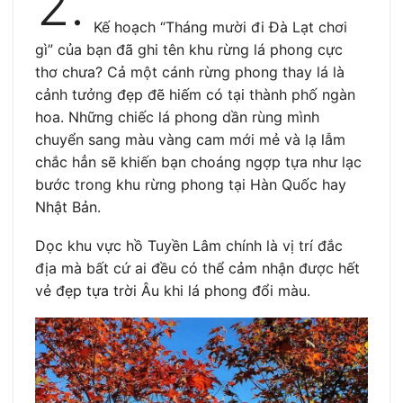
2.
Kế hoạch “Tháng mười đi Đà Lạt chơi
gì” của bạn đã ghi tên khu rừng lá phong cực
thơ chưa? Cả một cánh rừng phong thay lá là
cảnh tưởng đẹp đẽ hiếm có tại thành phố ngàn
hoa. Những chiếc lá phong dần rùng mình
chuyển sang màu vàng cam mới mẻ và lạ lẫm
chắc hẳn sẽ khiến bạn choáng ngợp tựa như lạc
bước trong khu rừng phong tại Hàn Quốc hay
Nhật Bản.
Dọc khu vực hồ Tuyền Lâm chính là vị trí đắc
địa mà bất cứ ai đều có thể cảm nhận được hết
vẻ đẹp tựa trời Âu khi lá phong đổi màu.