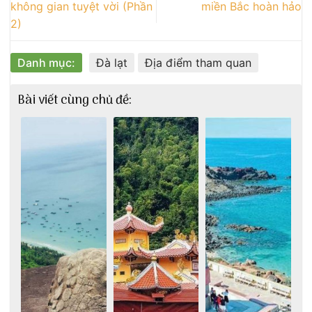
không gian tuyệt vời (Phần
miền Bắc hoàn hảo
2)
Danh mục:
Đà lạt
Địa điểm tham quan
Bài viết cùng chủ đề: