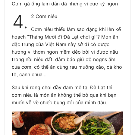
Cơm gà ống lam dân dã nhưng vị cực kỳ ngon
4.
2 Cơm niêu
Cơm niêu thiếu làm sao đặng khi lên kế
hoạch “Tháng Mười đi Đà Lạt chơi gì”? Món ăn
đặc trưng của Việt Nam này sở dĩ có được
hương vị thơm ngon mềm dẻo bởi vì được nấu
trong nồi niêu đất, đảm bảo giữ độ nogns ấm
của cơm, có thể ăn cùng rau muống xào, cá kho
tộ, canh chua…
Sau khi rong chơi đầy đam mê tại Đà Lạt thì
cơm niêu là món ăn không thể bỏ qua khi bạn
muốn vỗ về chiếc bụng đói của mình đâu.