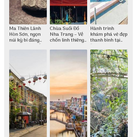
Ma Thiên Lãnh
Chùa Suối Đổ
Hành trình
Hòn Sơn, ngọn
Nha Trang – Về
khám phá vẻ đẹp
núi kỳ bí đáng
chốn linh thiêng
thanh bình tại
khám phá nhất
giữa không gian
Đảo Phú Quý
thiền định