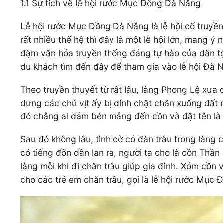
1.1 Sự tích về lễ hội rước Mục Đồng Đà Nẵng
Lễ hội rước Mục Đồng Đà Nẵng là lễ hội cổ truyền
rất nhiều thế hệ thì đây là một lễ hội lớn, mang ý
đậm văn hóa truyền thống đáng tự hào của dân tộ
du khách tìm đến đây để tham gia vào lễ hội Đà 
Theo truyền thuyết từ rất lâu, làng Phong Lệ xưa
dưng các chú vịt ấy bị dính chặt chân xuống đất n
đó chẳng ai dám bén mảng đến cồn và đặt tên là 
Sau đó không lâu, tình cờ có đàn trâu trong làng 
có tiếng đồn dần lan ra, người ta cho là cồn Thần
làng mỗi khi đi chăn trâu giúp gia đình. Xóm cồn 
cho các trẻ em chăn trâu, gọi là lễ hội rước Mục