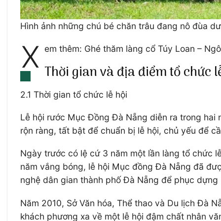
Hình ảnh những chú bé chăn trâu đang nô đùa dư
X
em thêm: Ghé thăm làng cổ Túy Loan – Ngôi
Thời gian và địa điểm tổ chức
2.1 Thời gian tổ chức lễ hội
Lễ hội rước Mục Đồng Đà Nẵng diễn ra trong hai n
rộn ràng, tất bật để chuẩn bị lễ hội, chủ yếu để
Ngày trước có lệ cứ 3 năm một lần làng tổ chức l
năm vắng bóng, lễ hội Mục đồng Đà Nẵng đã được
nghệ dân gian thành phố Đà Nẵng để phục dựng lạ
Năm 2010, Sở Văn hóa, Thể thao và Du lịch Đà Nẵn
khách phương xa về một lễ hội đậm chất nhân văn 