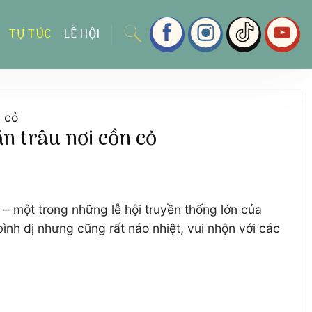
TỰ TÚC
LỄ HỘI
n cỏ
n trâu nơi cồn cỏ
 – một trong những lễ hội truyền thống lớn của
nh dị nhưng cũng rất náo nhiệt, vui nhộn với các