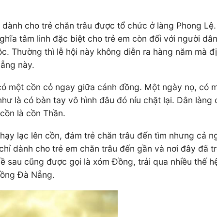
 dành cho trẻ chăn trâu được tổ chức ở làng Phong Lệ.
 nghĩa tâm linh đặc biệt cho trẻ em còn đối với người dâ
c. Thường thì lễ hội này không diễn ra hàng năm mà đị
Nẵng này.
 có một cồn cỏ ngay giữa cánh đồng. Một ngày nọ, có m
hư là có bàn tay vô hình đâu đó níu chặt lại. Dân làng 
cồn là cồn Thần.
chạy lạc lên cồn, đám trẻ chăn trâu đến tìm nhưng cả ng
 chỉ dành cho trẻ em chăn trâu đến gần và nơi đây đã t
về sau cũng được gọi là xóm Đồng, trải qua nhiều thế hệ
 Đồng Đà Nẵng.