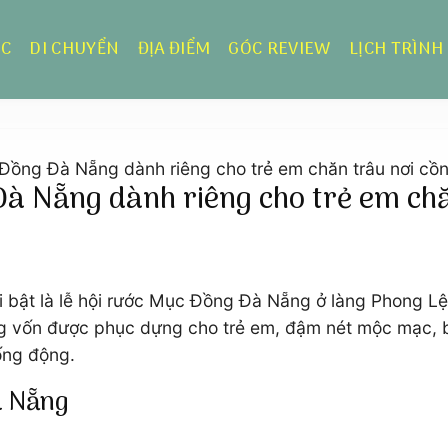
ỰC
DI CHUYỂN
ĐỊA ĐIỂM
GÓC REVIEW
LỊCH TRÌNH
 Đồng Đà Nẵng dành riêng cho trẻ em chăn trâu nơi cồ
Đà Nẵng dành riêng cho trẻ em chă
nổi bật là lễ hội rước Mục Đồng Đà Nẵng ở làng Phong Lệ
ng vốn được phục dựng cho trẻ em, đậm nét mộc mạc, bì
sống động.
à Nẵng