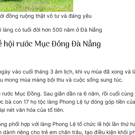
ới đồng ruộng thật vô tư và đáng yêu
 làng có tuổi đời hơn 500 năm ở Đà Nẵng
 lễ hội rước Mục Đồng Đà Nẵng
gày vào cuối tháng 3 âm lịch, khi vụ mùa đã xong và là
 cầu mong mùa màng bội thu và cuộc sống sung túc.
ễ rước Mục Đồng. Sau giãn dần ra 6 năm, rồi cuối cùng
 bà con 17 họ tộc làng Phong Lệ tự đóng góp tiền của
i nét văn hóa của tổ tiên.
g phối hợp với làng Phong Lệ tổ chức lễ hội lần thứ ha
dành riêng cho trẻ em chăn trâu, tạo điều kiện khôi 