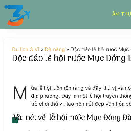
Chuyển
đến
ẨM TH
nội
dung
Du lịch 3 Vì
»
Đà nẵng
»
Độc đáo lễ hội rước Mục
Độc đáo lễ hội rước Mục Đồng 
M
ùa lễ hội luôn rộn ràng và đầy thú vị và 
địa phương. Đây là một lễ hội truyền thố
trò chơi thú vị, tạo nên nét đẹp văn hóa 
Vài nét về lễ hội rước Mục Đồng Đ