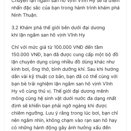
Chuyến lặn ngắm san hô vịnh Vĩnh Hy sẽ là điểm
nhấn đặc sắc của bạn trong hành trình khám phá
Ninh Thuận.
3.2 Khám phá thế giới bên dưới đại dương
khi lặn ngắm san hô vịnh Vĩnh Hy
Chỉ với mức giá từ 100.000 VNĐ đến tầm
150.000 VNĐ, bạn đã được cung cấp một bộ đồ
lặn chuyên dụng cùng nhiều đồ dùng khác như
kính bơi, ống thở, bình dưỡng khí. Sau khi hướng
dẫn vài kỹ thuật cơ bản, bạn đã có thể cùng với
bạn bè trải nghiệm lặn ngắm san hô vịnh Vĩnh
Hy vô cùng thú vị. Thế giới đại dương mênh
mông cùng hệ sinh vật dưới nước đa dạng nhất
định sẽ khiến bạn phải ngỡ ngàng khi được
chiêm ngưỡng. Lưu ý rằng trong lúc bơi, bạn chỉ
nên ngắm nhìn, không chạm vào rạn san hô hay
có những hành động gây ảnh hưởng xấu đến