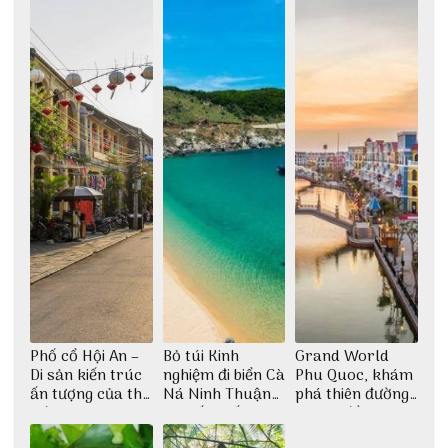
Phố cổ Hội An –
Bỏ túi Kinh
Grand World
Di sản kiến trúc
nghiệm đi biển Cà
Phu Quoc, khám
ấn tượng của thế
Ná Ninh Thuận
phá thiên đường
giới
chi tiết nhất
giải trí đầy sôi
động