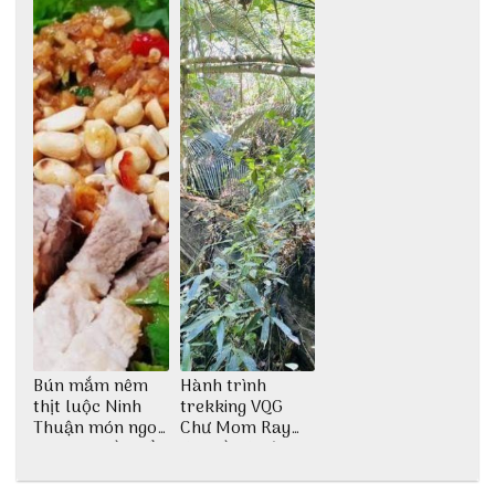
Bún mắm nêm
Hành trình
thịt luộc Ninh
trekking VQG
Thuận món ngon
Chư Mom Ray
dân dã miền biển
tìm về núi rừng
đại ngàn