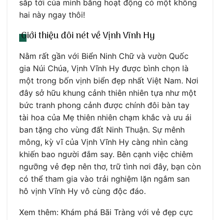
sắp tới của mình bằng hoạt động có một không
hai này ngay thôi!
Giới thiệu đôi nét về Vịnh Vĩnh Hy
Nằm rất gần với Biển Ninh Chữ và vườn Quốc
gia Núi Chúa, Vịnh Vĩnh Hy được bình chọn là
một trong bốn vịnh biển đẹp nhất Việt Nam. Nơi
đây sở hữu khung cảnh thiên nhiên tựa như một
bức tranh phong cảnh được chính đôi bàn tay
tài hoa của Mẹ thiên nhiên chạm khắc và ưu ái
ban tặng cho vùng đất Ninh Thuận. Sự mênh
mông, kỳ vĩ của Vịnh Vĩnh Hy càng nhìn càng
khiến bao người đắm say. Bên cạnh việc chiêm
ngưỡng vẻ đẹp nên thơ, trữ tình nơi đây, bạn còn
có thể tham gia vào trải nghiệm lặn ngắm san
hô vịnh Vĩnh Hy vô cùng độc đáo.
Xem thêm: Khám phá Bãi Tràng với vẻ đẹp cực