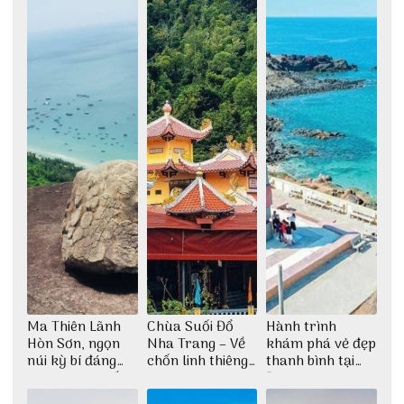
Ma Thiên Lãnh
Chùa Suối Đổ
Hành trình
Hòn Sơn, ngọn
Nha Trang – Về
khám phá vẻ đẹp
núi kỳ bí đáng
chốn linh thiêng
thanh bình tại
khám phá nhất
giữa không gian
Đảo Phú Quý
thiền định