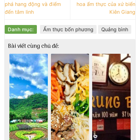
phá hang động và điểm
hoa ẩm thực của xứ biển
đến tâm linh
Kiên Giang
Danh mục:
Ẩm thực bốn phương
Quảng bình
Bài viết cùng chủ đề: