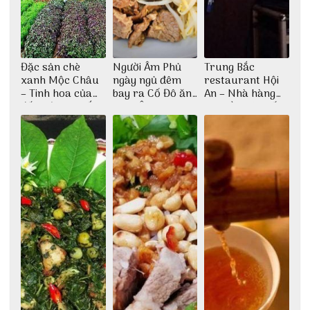
Đặc sản chè
Người Âm Phủ
Trung Bắc
xanh Mộc Châu
ngày ngủ đêm
restaurant Hội
– Tinh hoa của
bay ra Cố Đô ăn
An – Nhà hàng
đất trời Tây Bắc
Cơm Âm Phủ
cao lầu có thiết
Huế
kế vô cùng ấn
tượng giữa lòng
phố Hội