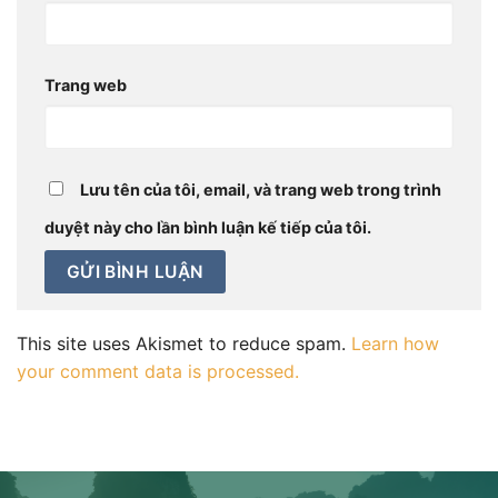
Trang web
Lưu tên của tôi, email, và trang web trong trình
duyệt này cho lần bình luận kế tiếp của tôi.
This site uses Akismet to reduce spam.
Learn how
your comment data is processed.