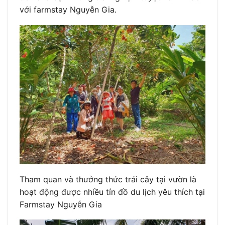
với farmstay Nguyễn Gia.
Tham quan và thưởng thức trái cây tại vườn là
hoạt động được nhiều tín đồ du lịch yêu thích tại
Farmstay Nguyễn Gia