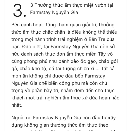
3.
3 Thưởng thức ẩm thực miệt vườn tại
Farmstay Nguyễn Gia
Bên cạnh hoạt động tham quan giải trí, thưởng
thức ẩm thực chắc chắn là điều không thể thiếu
trong mọi hành trình trải nghiệm ở Bến Tre của
bạn. Đặc biệt, tại Farmstay Nguyễn Gia còn sở
hữu danh sách thực đơn ẩm thực miền Tây vô
cùng phong phú như bánh xèo ốc gạo, cháo gỏi
gà, cháo kho tộ, cá tai tượng chiên xù… Tất cả
món ăn không chỉ được đầu bếp Farmstay
Nguyễn Gia chế biến công phu mà còn chú
trọng về phần bày trí, nhằm đem đến cho thực
khách một trải nghiệm ẩm thực xứ dừa hoàn hảo
nhất.
Ngoài ra, Farmstay Nguyễn Gia còn đầu tư xây
dựng không gian thưởng thức ẩm thực theo