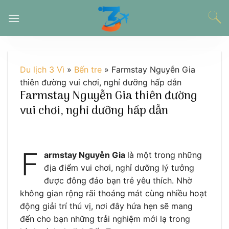
Chuyển
đến
nội
dung
Du lịch 3 Vì
»
Bến tre
»
Farmstay Nguyễn Gia
thiên đường vui chơi, nghỉ dưỡng hấp dẫn
Farmstay Nguyễn Gia thiên đường
vui chơi, nghỉ dưỡng hấp dẫn
F
armstay Nguyễn Gia
là một trong những
địa điểm vui chơi, nghỉ dưỡng lý tưởng
được đông đảo bạn trẻ yêu thích. Nhờ
không gian rộng rãi thoáng mát cùng nhiều hoạt
động giải trí thú vị, nơi đây hứa hẹn sẽ mang
đến cho bạn những trải nghiệm mới lạ trong