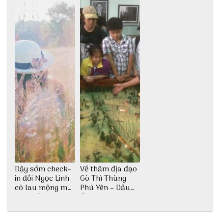
Dậy sớm check-
Về thăm địa đạo
in đồi Ngọc Linh
Gò Thì Thùng
cỏ lau mộng mơ
Phú Yên – Dấu
tại Huế nè bạn
ấn lịch sử còn
ơi!
mãi với thời gian