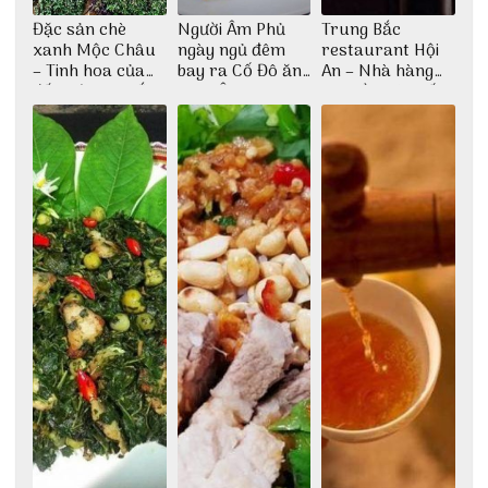
Đặc sản chè
Người Âm Phủ
Trung Bắc
xanh Mộc Châu
ngày ngủ đêm
restaurant Hội
– Tinh hoa của
bay ra Cố Đô ăn
An – Nhà hàng
đất trời Tây Bắc
Cơm Âm Phủ
cao lầu có thiết
Huế
kế vô cùng ấn
tượng giữa lòng
phố Hội