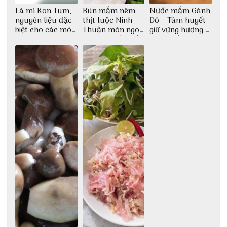
Lá mì Kon Tum,
Bún mắm nêm
Nước mắm Gành
nguyên liệu đặc
thịt luộc Ninh
Đỏ – Tâm huyết
biệt cho các món
Thuận món ngon
giữ vững hương vị
ăn độc đáo
dân dã miền biển
nước mắm sau
bao đời