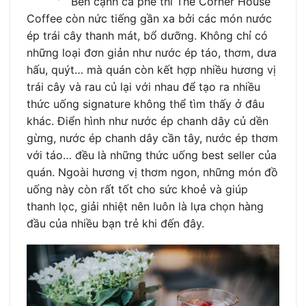
Bên cạnh cà phê thì The Corner House
Coffee còn nức tiếng gần xa bởi các món nước
ép trái cây thanh mát, bổ dưỡng. Không chỉ có
những loại đơn giản như nước ép táo, thơm, dưa
hấu, quýt… mà quán còn kết hợp nhiều hương vị
trái cây và rau củ lại với nhau để tạo ra nhiều
thức uống signature không thể tìm thấy ở đâu
khác. Điển hình như nước ép chanh dây củ dền
gừng, nước ép chanh dây cần tây, nước ép thơm
với táo… đều là những thức uống best seller của
quán. Ngoài hương vị thơm ngon, những món đồ
uống này còn rất tốt cho sức khoẻ và giúp
thanh lọc, giải nhiệt nên luôn là lựa chọn hàng
đầu của nhiều bạn trẻ khi đến đây.