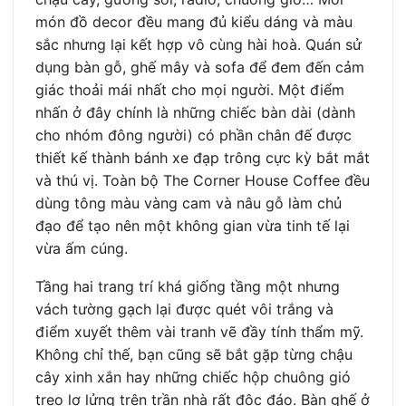
món đồ decor đều mang đủ kiểu dáng và màu
sắc nhưng lại kết hợp vô cùng hài hoà. Quán sử
dụng bàn gỗ, ghế mây và sofa để đem đến cảm
giác thoải mái nhất cho mọi người. Một điểm
nhấn ở đây chính là những chiếc bàn dài (dành
cho nhóm đông người) có phần chân đế được
thiết kế thành bánh xe đạp trông cực kỳ bắt mắt
và thú vị. Toàn bộ The Corner House Coffee đều
dùng tông màu vàng cam và nâu gỗ làm chủ
đạo để tạo nên một không gian vừa tinh tế lại
vừa ấm cúng.
Tầng hai trang trí khá giống tầng một nhưng
vách tường gạch lại được quét vôi trắng và
điểm xuyết thêm vài tranh vẽ đầy tính thẩm mỹ.
Không chỉ thế, bạn cũng sẽ bắt gặp từng chậu
cây xinh xắn hay những chiếc hộp chuông gió
treo lơ lửng trên trần nhà rất độc đáo. Bàn ghế ở