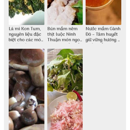
Lá mì Kon Tum,
Bún mắm nêm
Nước mắm Gành
nguyên liệu đặc
thịt luộc Ninh
Đỏ – Tâm huyết
biệt cho các món
Thuận món ngon
giữ vững hương vị
ăn độc đáo
dân dã miền biển
nước mắm sau
bao đời