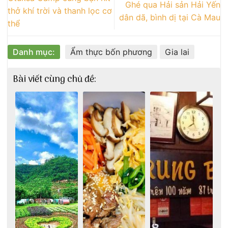
Ghé qua Hải sản Hải Yến
thở khí trời và thanh lọc cơ
dân dã, bình dị tại Cà Mau
thể
Danh mục:
Ẩm thực bốn phương
Gia lai
Bài viết cùng chủ đề: