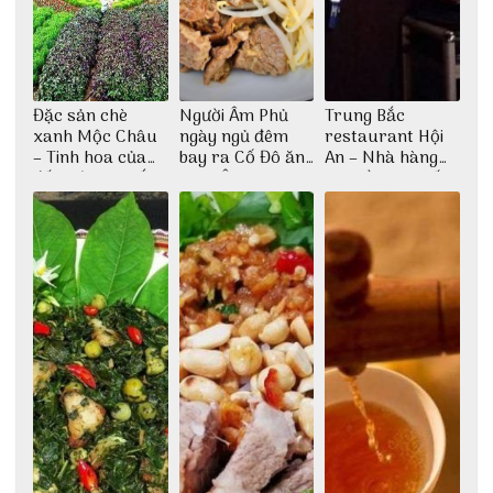
Đặc sản chè
Người Âm Phủ
Trung Bắc
xanh Mộc Châu
ngày ngủ đêm
restaurant Hội
– Tinh hoa của
bay ra Cố Đô ăn
An – Nhà hàng
đất trời Tây Bắc
Cơm Âm Phủ
cao lầu có thiết
Huế
kế vô cùng ấn
tượng giữa lòng
phố Hội