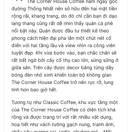
The Corner House Coffee nằm ngay góc
đường Thống Nhất nên sở hữu đến hai mặt tiền
rộng rãi, khang trang, do đó chỉ cần bạn đi dạo
lang thang cũng rất dễ nhìn thấy quán cà phê
nổi bật này. Quán được đầu tư thiết kế theo
phong cách hiện đại pha lẫn một chút nét cổ
điển với hai tầng lầu và view nhìn ra công viên
tuyệt đẹp. Khi vừa bước vào, bạn chắc chắn sẽ
rất bất ngờ bởi cây cổ thụ cao lớn, sừng sững ở
giữa sân. Trên cây được decor bằng từng dãy
bóng đèn nhỏ xinh khiến toàn bộ không gian
The Corner House Coffee trở nên rực rỡ, lung
linh hơn bao giờ hết.
Tương tự như Classic Coffee, khu vực tầng một
của The Corner House Coffee có diện tích khá
rộng và được trang trí với rất nhiều vật dụng,
hoạ tiết như vách tường gạch nung, tranh ảnh,
chậu cây, gương soi, radio, chuông gió… Mỗi