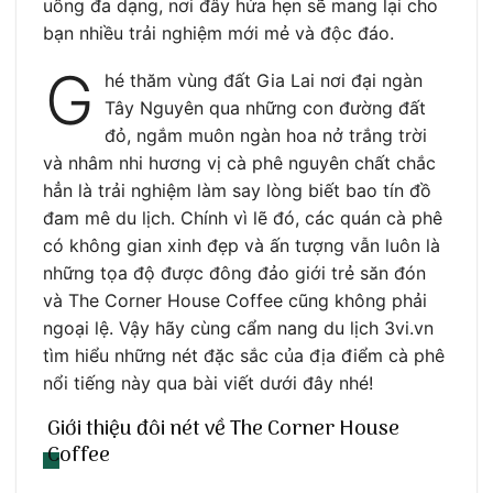
uống đa dạng, nơi đây hứa hẹn sẽ mang lại cho
bạn nhiều trải nghiệm mới mẻ và độc đáo.
G
hé thăm vùng đất Gia Lai nơi đại ngàn
Tây Nguyên qua những con đường đất
đỏ, ngắm muôn ngàn hoa nở trắng trời
và nhâm nhi hương vị cà phê nguyên chất chắc
hẳn là trải nghiệm làm say lòng biết bao tín đồ
đam mê du lịch. Chính vì lẽ đó, các quán cà phê
có không gian xinh đẹp và ấn tượng vẫn luôn là
những tọa độ được đông đảo giới trẻ săn đón
và The Corner House Coffee cũng không phải
ngoại lệ. Vậy hãy cùng cẩm nang du lịch 3vi.vn
tìm hiểu những nét đặc sắc của địa điểm cà phê
nổi tiếng này qua bài viết dưới đây nhé!
Giới thiệu đôi nét về The Corner House
Coffee