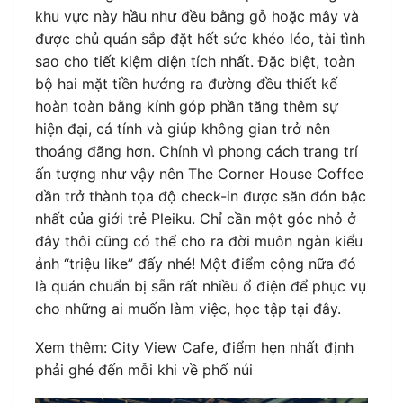
khu vực này hầu như đều bằng gỗ hoặc mây và
được chủ quán sắp đặt hết sức khéo léo, tài tình
sao cho tiết kiệm diện tích nhất. Đặc biệt, toàn
bộ hai mặt tiền hướng ra đường đều thiết kế
hoàn toàn bằng kính góp phần tăng thêm sự
hiện đại, cá tính và giúp không gian trở nên
thoáng đãng hơn. Chính vì phong cách trang trí
ấn tượng như vậy nên The Corner House Coffee
dần trở thành tọa độ check-in được săn đón bậc
nhất của giới trẻ Pleiku. Chỉ cần một góc nhỏ ở
đây thôi cũng có thể cho ra đời muôn ngàn kiểu
ảnh “triệu like” đấy nhé! Một điểm cộng nữa đó
là quán chuẩn bị sẵn rất nhiều ổ điện để phục vụ
cho những ai muốn làm việc, học tập tại đây.
Xem thêm: City View Cafe, điểm hẹn nhất định
phải ghé đến mỗi khi về phố núi