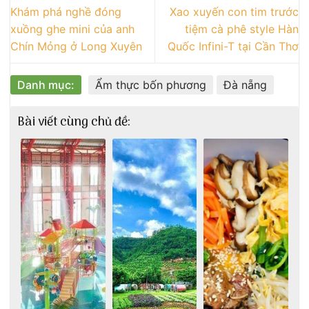
Khám phá nghề đóng
Xao xuyến con tim trước
xuồng ghe mini của anh
tiệm cà phê style Hàn
Chín Mỏng ở Long Xuyên
Quốc Infini-T tại Cần Thơ
Danh mục:
Ẩm thực bốn phương
Đà nẵng
Bài viết cùng chủ đề: