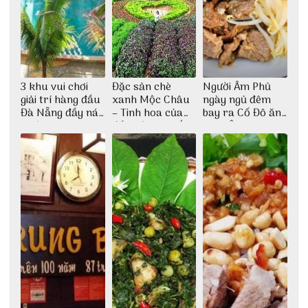
3 khu vui chơi
Đặc sản chè
Người Âm Phủ
giải trí hàng đầu
xanh Mộc Châu
ngày ngủ đêm
Đà Nẵng đầy náo
– Tinh hoa của
bay ra Cố Đô ăn
nhiệt
đất trời Tây Bắc
Cơm Âm Phủ
Huế