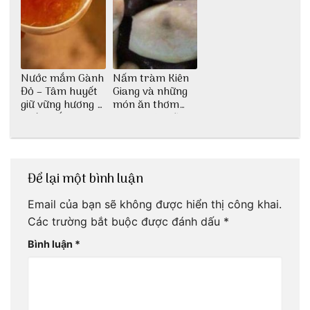
Nước mắm Gành
Nấm tràm Kiên
Đỏ – Tâm huyết
Giang và những
giữ vững hương vị
món ăn thơm
nước mắm sau
ngon khó cưỡng
bao đời
Để lại một bình luận
Email của bạn sẽ không được hiển thị công khai.
Các trường bắt buộc được đánh dấu
*
Bình luận
*