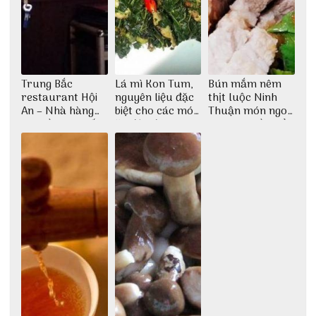
Trung Bắc
Lá mì Kon Tum,
Bún mắm nêm
restaurant Hội
nguyên liệu đặc
thịt luộc Ninh
An – Nhà hàng
biệt cho các món
Thuận món ngon
cao lầu có thiết
ăn độc đáo
dân dã miền biển
kế vô cùng ấn
tượng giữa lòng
phố Hội