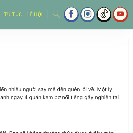
TỰ TÚC
LỄ HỘI
iến nhiều người say mê đến quên lối về. Một ly
danh ngay 4 quán kem bơ nổi tiếng gây nghiện tại