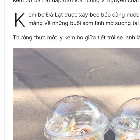
Kem bơ Đà Lạt hấp dẫn với hương vị nguyên chất 
K
em bơ Đà Lạt được xay beo béo cùng nước c
màng về những buổi sớm tinh mờ sương tại Đ
Thưởng thức một ly kem bơ giữa tiết trời se lạnh