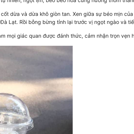
tự nhiên, ngọt lịm, beo béo hòa cùng hương thơm than
ốt dừa và dừa khô giòn tan. Xen giữa sự béo mịn của 
à Lạt. Rồi bỗng bừng tỉnh lại trước vị ngọt ngào và t
 làm mọi giác quan được đánh thức, cảm nhận trọn vẹn 