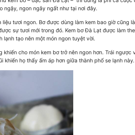
hử kem bơ – đặc sản Đà Lạt – thì đúng là phí cả cuộc
o ngậy, ngon ngây ngất như tại nơi đây.
liệu tươi ngon. Bơ được dùng làm kem bao giờ cũng là 
được sự tươi mới trong đó. Kem bơ Đà Lạt được làm th
h lạnh tạo nên một món ngon tuyệt vời.
g khiến cho món kem bơ trở nên ngon hơn. Trái ngược v
i khiến họ thấy ấm áp hơn giữa thành phố se lạnh này.