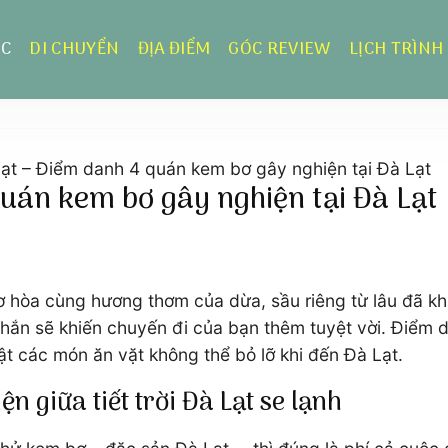
ỰC
DI CHUYỂN
ĐỊA ĐIỂM
GÓC REVIEW
LỊCH TRÌNH
ạt – Điểm danh 4 quán kem bơ gây nghiện tại Đà Lạt
uán kem bơ gây nghiện tại Đà Lạt
ơ hòa cùng hương thơm của dừa, sầu riêng từ lâu đã kh
 chắn sẽ khiến chuyến đi của bạn thêm tuyệt vời. Điểm 
ật các món ăn vặt không thể bỏ lỡ khi đến Đà Lạt.
 giữa tiết trời Đà Lạt se lạnh