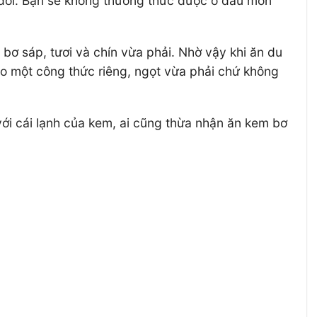
 đời. Bạn sẽ không thưởng thức được ở đâu món
bơ sáp, tươi và chín vừa phải. Nhờ vậy khi ăn du
eo một công thức riêng, ngọt vừa phải chứ không
ới cái lạnh của kem, ai cũng thừa nhận ăn kem bơ