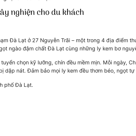
gây nghiện cho du khách
m Đà Lạt ở 27 Nguyễn Trãi – một trong 4 địa điểm thư
ngọt ngào đậm chất Đà Lạt cùng những ly kem bơ nguyê
uyển chọn kỹ lưỡng, chín đều mềm mịn. Mỗi ngày, Chạ
 bị dập nát. Đảm bảo mọi ly kem đều thơm béo, ngọt tự 
h phố Đà Lạt.