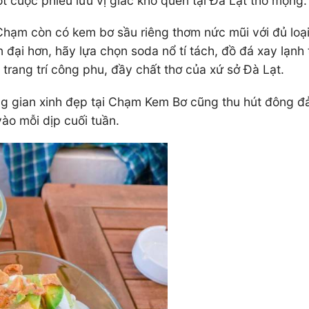
 cuộc phiêu lưu vị giác khó quên tại Đà Lạt thơ mộng
hạm còn có kem bơ sầu riêng thơm nức mũi với đủ loại 
đại hơn, hãy lựa chọn soda nổ tí tách, đồ đá xay lạnh 
rang trí công phu, đầy chất thơ của xứ sở Đà Lạt.
 gian xinh đẹp tại Chạm Kem Bơ cũng thu hút đông đả
ào mỗi dịp cuối tuần.