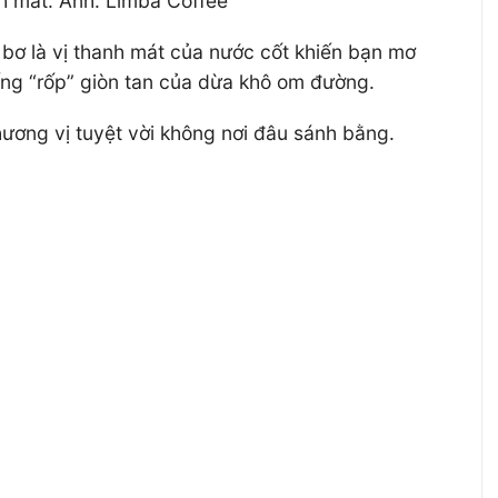
h mát. Ảnh: Limba Coffee
bơ là vị thanh mát của nước cốt khiến bạn mơ
iếng “rốp” giòn tan của dừa khô om đường.
hương vị tuyệt vời không nơi đâu sánh bằng.