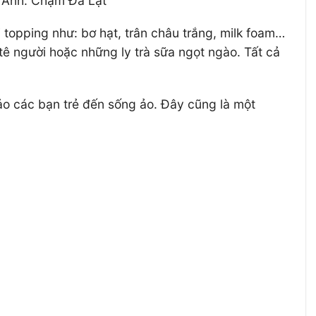
. Ảnh: Chạm Đà Lạt
topping như: bơ hạt, trân châu trắng, milk foam…
tê người hoặc những ly trà sữa ngọt ngào. Tất cả
o các bạn trẻ đến sống ảo. Đây cũng là một