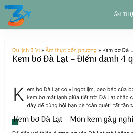
Chuyển
đến
ẨM TH
nội
dung
Du lịch 3 Vì
»
Ẩm thực bốn phương
»
Kem bơ Đà L
Kem bơ Đà Lạt – Điểm danh 4 q
K
em bơ Đà Lạt có vị ngọt lịm, beo béo của b
kem bơ mát lạnh giữa tiết trời Đà Lạt chắc
đây để cùng hội bạn bè “càn quét” tất tần t
Kem bơ Đà Lạt – Món kem gây nghiện