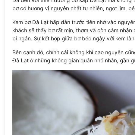
Đã đến với thiên đường bơ sáp Đà Lạt mà không t
bơ có hương vị nguyên chất tự nhiên, ngọt lịm, bé
Kem bơ Đà Lạt hấp dẫn trước tiên nhờ vào nguyên 
khách sẽ thấy bơ rất mịn, thơm và còn cảm nhận 
bị ngán. Sự kết hợp giữa bơ béo ngậy với kem làn
Bên cạnh đó, chính cái không khí cao nguyên cũn
Đà Lạt ở những không gian quán nhỏ nhắn, gần gũ