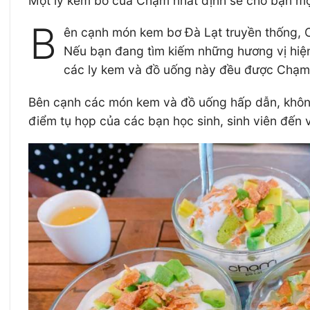
Một ly kem bơ của Chạm nhất định sẽ cho bạn một
B
ên cạnh món kem bơ Đà Lạt truyền thống, C
Nếu bạn đang tìm kiếm những hương vị hiện 
các ly kem và đồ uống này đều được Chạm t
Bên cạnh các món kem và đồ uống hấp dẫn, không
điểm tụ họp của các bạn học sinh, sinh viên đến v