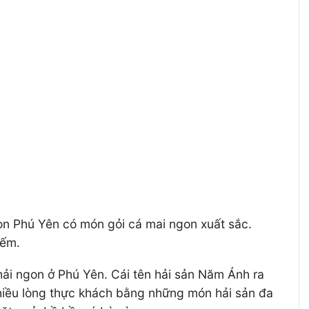
gon Phú Yên có món gỏi cá mai ngon xuất sắc.
iếm.
hải ngon ở Phú Yên. Cái tên hải sản Năm Ánh ra
chiều lòng thực khách bằng những món hải sản đa