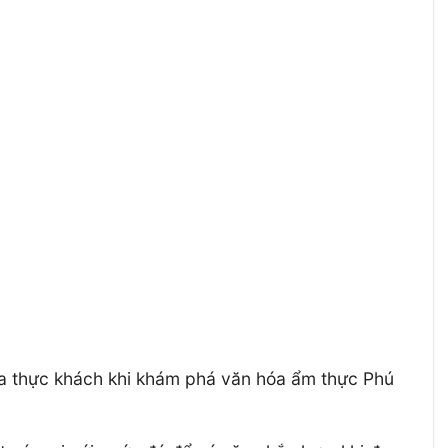
của thực khách khi khám phá văn hóa ẩm thực Phú