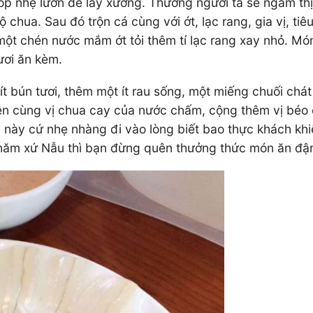
óp nhẹ lườn để lấy xương. Thường người ta sẽ ngâm thị
 chua. Sau đó trộn cá cùng với ớt, lạc rang, gia vị, tiêu
 một chén nước mắm ớt tỏi thêm tí lạc rang xay nhỏ. Món
tươi ăn kèm.
t bún tươi, thêm một ít rau sống, một miếng chuối chát
ện cùng vị chua cay của nước chấm, cộng thêm vị béo c
này cứ nhẹ nhàng đi vào lòng biết bao thực khách khi
 thăm xứ Nẫu thì bạn đừng quên thưởng thức món ăn đậ