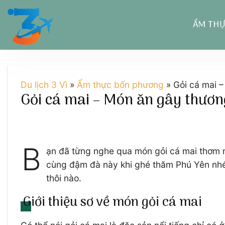
Chuyển
đến
ẨM TH
nội
dung
Du lịch 3 Vì
»
Ẩm thực bốn phương
»
Gỏi cá mai 
Gỏi cá mai – Món ăn gây thươn
B
ạn đã từng nghe qua món gỏi cá mai thơm n
cùng đậm đà này khi ghé thăm Phú Yên nhé. 
thôi nào.
Giới thiệu sơ về món gỏi cá mai