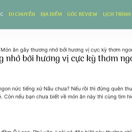
ỰC
DI CHUYỂN
ĐỊA ĐIỂM
GÓC REVIEW
LỊCH TRÌNH
– Món ăn gây thương nhớ bởi hương vị cực kỳ thơm ngo
g nhớ bởi hương vị cực kỳ thơm ng
gon nức tiếng xứ Nẫu chưa? Nếu rồi thì đừng quên th
Còn nếu bạn chưa biết về món ăn này thì cùng tìm hiểu