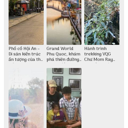
Phố cổ Hội An –
Grand World
Hành trình
Di sản kiến trúc
Phu Quoc, khám
trekking VQG
ấn tượng của thế
phá thiên đường
Chư Mom Ray
giới
giải trí đầy sôi
tìm về núi rừng
động
đại ngàn