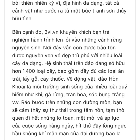
bởi thiên nhiên kỳ vĩ, địa hình đa dạng, tất cả
cảnh vật như bước ra từ một bức tranh sơn thủy
hữu tình.
Bên cạnh đó, 3vi.vn khuyến khích bạn trải
nghiệm hành trình len lỏi vào những cánh rừng
nguyên sinh. Nơi đây vẫn còn được bảo tồn
được nguyên vẹn vẻ đẹp trù phú với nhiều loài
cây đa dạng. Hệ sinh thái trên đảo đang sở hữu
hơn 1.400 loại cây, bao gồm đầy đủ các loại ăn
trái, lấy gỗ, cây thuốc. Về động vật, đảo Hòn
Khoai là môi trường sinh sống của nhiều loài quý
hiếm như khỉ, gà rừng, trăn hoa, sóc bụng trắng
v.v. Rảo bước trên những con đường mòn, bạn
sẽ cảm thấy sự thư thái trong tâm hồn, tạm thời
quên đi hết những lo toan, mệt mỏi và áp lực
của cuộc sống hàng ngày, hít thở đầy lồng ngực
bầu không khí mằn mặn của đại dương bao la.