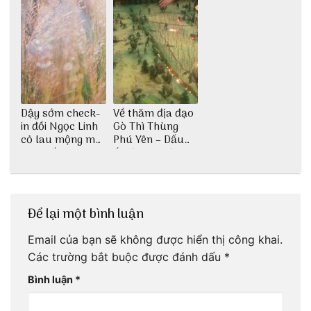
Dậy sớm check-
Về thăm địa đạo
in đồi Ngọc Linh
Gò Thì Thùng
cỏ lau mộng mơ
Phú Yên – Dấu
tại Huế nè bạn
ấn lịch sử còn
ơi!
mãi với thời gian
Để lại một bình luận
Email của bạn sẽ không được hiển thị công khai.
Các trường bắt buộc được đánh dấu
*
Bình luận
*