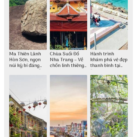
Ma Thiên Lãnh
Chùa Suối Đổ
Hành trình
Hòn Sơn, ngọn
Nha Trang – Về
khám phá vẻ đẹp
núi kỳ bí đáng
chốn linh thiêng
thanh bình tại
khám phá nhất
giữa không gian
Đảo Phú Quý
thiền định