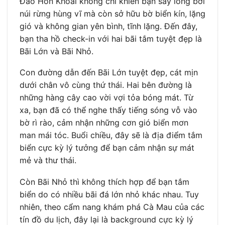
Đảo Hòn Khoai không chỉ khiến bạn say lòng bởi
núi rừng hùng vĩ mà còn sở hữu bờ biển kín, lặng
gió và không gian yên bình, tĩnh lặng. Đến đây,
bạn tha hồ check-in với hai bãi tắm tuyệt đẹp là
Bãi Lớn và Bãi Nhỏ.
Con đường dẫn đến Bãi Lớn tuyệt đẹp, cát mịn
dưới chân vô cùng thứ thái. Hai bên đường là
những hàng cây cao vời vợi tỏa bóng mát. Từ
xa, bạn đã có thể nghe thấy tiếng sóng vỗ vào
bờ rì rào, cảm nhận những cơn gió biển mơn
man mái tóc. Buổi chiều, đây sẽ là địa điểm tắm
biển cực kỳ lý tưởng để bạn cảm nhận sự mát
mẻ và thư thái.
Còn Bãi Nhỏ thì không thích hợp để bạn tắm
biển do có nhiều bãi đá lớn nhỏ khác nhau. Tuy
nhiên, theo cẩm nang khám phá Cà Mau của các
tín đồ du lịch, đây lại là background cực kỳ lý