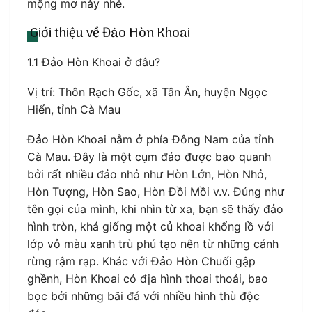
mộng mơ này nhé.
Giới thiệu về Đảo Hòn Khoai
1.1 Đảo Hòn Khoai ở đâu?
Vị trí: Thôn Rạch Gốc, xã Tân Ân, huyện Ngọc
Hiển, tỉnh Cà Mau
Đảo Hòn Khoai nằm ở phía Đông Nam của tỉnh
Cà Mau. Đây là một cụm đảo được bao quanh
bởi rất nhiều đảo nhỏ như Hòn Lớn, Hòn Nhỏ,
Hòn Tượng, Hòn Sao, Hòn Đồi Mồi v.v. Đúng như
tên gọi của mình, khi nhìn từ xa, bạn sẽ thấy đảo
hình tròn, khá giống một củ khoai khổng lồ với
lớp vỏ màu xanh trù phú tạo nên từ những cánh
rừng rậm rạp. Khác với Đảo Hòn Chuối gập
ghềnh, Hòn Khoai có địa hình thoai thoải, bao
bọc bởi những bãi đá với nhiều hình thù độc