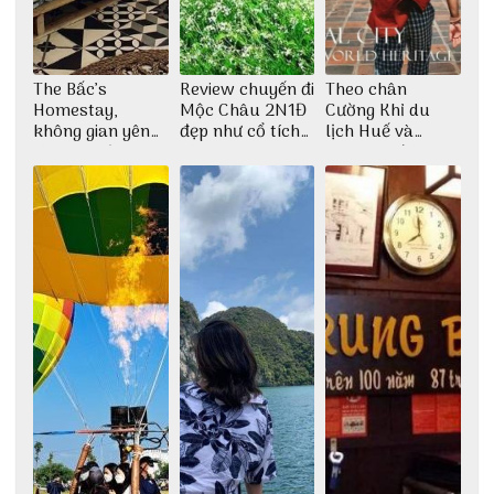
The Bấc’s
Review chuyến đi
Theo chân
Homestay,
Mộc Châu 2N1Đ
Cường Khỉ du
không gian yên
đẹp như cổ tích
lịch Huế và
bình tại Hòn Sơn
cùng nhóm bạn
check-in đúng
Thu Hà
những góc chụp
đẹp