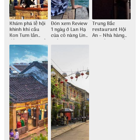
Khám phá lễ hội
Đón xem Review
Trung Bắc
khinh khí cầu
1 ngày ở Lan Hạ
restaurant Hội
Kon Tum lần
của cô nàng Linh
An – Nhà hàng
đầu tiên được tổ
Trần
cao lầu có thiết
chức
kế vô cùng ấn
tượng giữa lòng
phố Hội