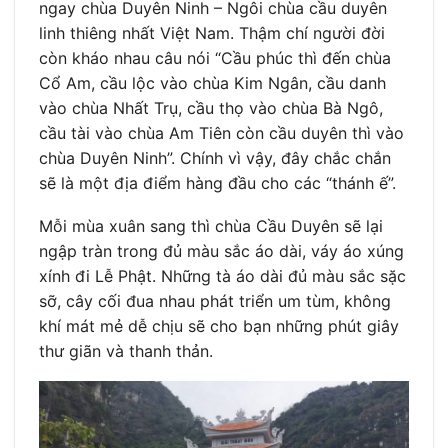
ngay chùa Duyên Ninh – Ngôi chùa cầu duyên
linh thiêng nhất Việt Nam. Thậm chí người đời
còn kháo nhau câu nói “Cầu phúc thì đến chùa
Cổ Am, cầu lộc vào chùa Kim Ngân, cầu danh
vào chùa Nhất Trụ, cầu thọ vào chùa Bà Ngô,
cầu tài vào chùa Am Tiên còn cầu duyên thì vào
chùa Duyên Ninh”. Chính vì vậy, đây chắc chắn
sẽ là một địa điểm hàng đầu cho các “thánh ế”.
Mỗi mùa xuân sang thì chùa Cầu Duyên sẽ lại
ngập tràn trong đủ màu sắc áo dài, váy áo xúng
xính đi Lễ Phật. Những tà áo dài đủ màu sắc sặc
sỡ, cây cối đua nhau phát triển um tùm, không
khí mát mẻ dễ chịu sẽ cho bạn những phút giây
thư giãn và thanh thản.