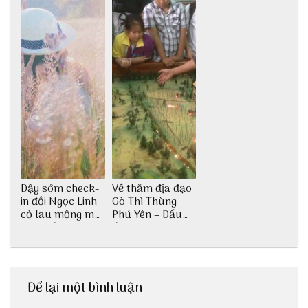
Dậy sớm check-
Về thăm địa đạo
in đồi Ngọc Linh
Gò Thì Thùng
cỏ lau mộng mơ
Phú Yên – Dấu
tại Huế nè bạn
ấn lịch sử còn
ơi!
mãi với thời gian
Để lại một bình luận