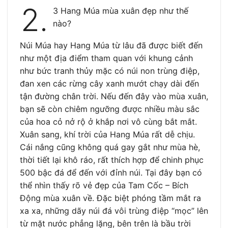
2.
3 Hang Múa mùa xuân đẹp như thế
nào?
Núi Múa hay Hang Múa từ lâu đã được biết đến
như một địa điểm tham quan với khung cảnh
như bức tranh thủy mặc có núi non trùng điệp,
đan xen các rừng cây xanh mướt chạy dài đến
tận đường chân trời. Nếu đến đây vào mùa xuân,
bạn sẽ còn chiêm ngưỡng được nhiều màu sắc
của hoa cỏ nở rộ ở khắp nơi vô cùng bắt mắt.
Xuân sang, khí trời của Hang Múa rất dễ chịu.
Cái nắng cũng không quá gay gắt như mùa hè,
thời tiết lại khô ráo, rất thích hợp để chinh phục
500 bậc đá để đến với đỉnh núi. Tại đây bạn có
thể nhìn thấy rõ vẻ đẹp của Tam Cốc – Bích
Động mùa xuân về. Đặc biệt phóng tầm mắt ra
xa xa, những dãy núi đá vôi trùng điệp “mọc” lên
từ mặt nước phẳng lặng, bên trên là bầu trời