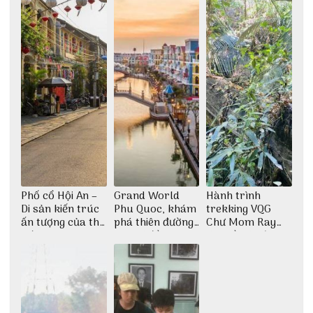
Phố cổ Hội An –
Grand World
Hành trình
Di sản kiến trúc
Phu Quoc, khám
trekking VQG
ấn tượng của thế
phá thiên đường
Chư Mom Ray
giới
giải trí đầy sôi
tìm về núi rừng
động
đại ngàn