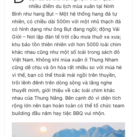
nhiều điểm du lịch mùa xuân tại Ninh
Bình như hang Bụt – Một hệ thống hang đá tự
nhiên, có chiều dài 500m với một nhũ thạch đá
có hình dạng như ông Bụt đang ngồi; động Vái
Giời – Nơi lập đàn tế trời cầu mưa thuở xa xưa;
khu bảo tồn thiên nhiên với hơn 5000 loài chim
khác nhau cũng như một số loài trong sách đỏ
Việt Nam. Không khí mùa xuân ở Thung Nham
cũng dễ chịu và ôn hòa rất nhiều so với mùa hè
vì thế, bạn có thể thoải mái ngồi trên thuyền,
trôi lênh đênh trên dòng sông và lắng nghe
thuyết minh, giới thiệu về các loài chim khác
nhau của Thung Nắng. Bên cạnh đó vì diện tích
rộng lớn nên bạn hoàn toàn có thể tổ chức team
building đầu năm hay tiệc BBQ vui nhộn.