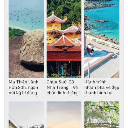
Ma Thiên Lãnh
Chùa Suối Đổ
Hành trình
Hòn Sơn, ngọn
Nha Trang – Về
khám phá vẻ đẹp
núi kỳ bí đáng
chốn linh thiêng
thanh bình tại
khám phá nhất
giữa không gian
Đảo Phú Quý
thiền định