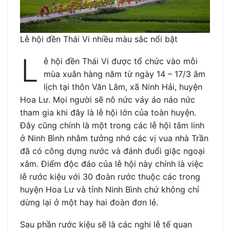
Lễ hội đền Thái Vi nhiều màu sắc nổi bật
L
ễ hội đền Thái Vi được tổ chức vào mỗi
mùa xuân hàng năm từ ngày 14 – 17/3 âm
lịch tại thôn Văn Lâm, xã Ninh Hải, huyện
Hoa Lư. Mọi người sẽ nô nức váy áo náo nức
tham gia khi đây là lễ hội lớn của toàn huyện.
Đây cũng chính là một trong các lễ hội tâm linh
ở Ninh Bình nhằm tưởng nhớ các vị vua nhà Trần
đã có công dựng nước và đánh đuổi giặc ngoại
xâm. Điểm độc đáo của lễ hội này chính là việc
lễ rước kiệu với 30 đoàn rước thuộc các trong
huyện Hoa Lư và tỉnh Ninh Bình chứ không chỉ
dừng lại ở một hay hai đoàn đơn lẻ.
Sau phần rước kiệu sẽ là các nghi lễ tế quan