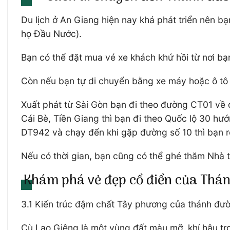
Du lịch ở An Giang hiện nay khá phát triển nên 
họ Đầu Nước).
Bạn có thể đặt mua vé xe khách khứ hồi từ nơi b
Còn nếu bạn tự di chuyển bằng xe máy hoặc ô tô
Xuất phát từ Sài Gòn bạn đi theo đường CT01 về đế
Cái Bè, Tiền Giang thì bạn đi theo Quốc lộ 30 h
DT942 và chạy đến khi gặp đường số 10 thì bạn 
Nếu có thời gian, bạn cũng có thể ghé thăm Nhà 
Khám phá vẻ đẹp cổ điển của Thán
3.1 Kiến trúc đậm chất Tây phương của thánh đ
Cù Lao Giêng là một vùng đất màu mỡ, khí hậu tr