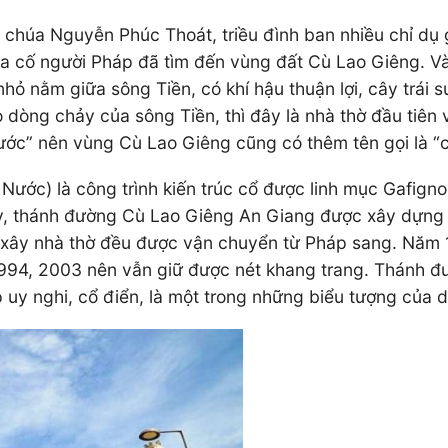
ời chúa Nguyễn Phúc Thoát, triều đình ban nhiều chỉ d
ha cố người Pháp đã tìm đến vùng đất Cù Lao Giêng. V
nhỏ nằm giữa sông Tiền, có khí hậu thuận lợi, cây trái
eo dòng chảy của sông Tiền, thì đây là nhà thờ đầu tiê
Nước” nên vùng Cù Lao Giêng cũng có thêm tên gọi là “
ớc) là công trình kiến trúc cổ được linh mục Gafigno
, thánh đường Cù Lao Giêng An Giang được xây dựng ở 
u xây nhà thờ đều được vận chuyển từ Pháp sang. Năm 1
, 1994, 2003 nên vẫn giữ được nét khang trang. Thánh
 uy nghi, cổ điển, là một trong những biểu tượng của d