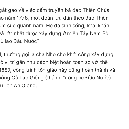
ụ gắt gao về việc cấm truyền bá đạo Thiên Chúa
ào năm 1778, một đoàn lưu dân theo đạo Thiên
 sum suê quanh năm. Họ đã sinh sống, khai khẩn
n và lớn nhất được xây dựng ở miền Tây Nam Bộ.
cù lao Đầu Nước”.
l, thường gọi là cha Nho cho khởi công xây dựng
vị trí gần như cách biệt hoàn toàn so với thế
887, công trình tôn giáo này cũng hoàn thành và
 đường Cù Lao Giêng (thánh đường họ Đầu Nước)
u lịch An Giang.