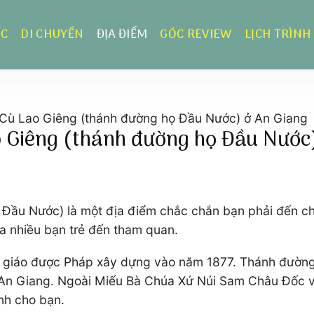
ỰC
DI CHUYỂN
ĐỊA ĐIỂM
GÓC REVIEW
LỊCH TRÌNH
ù Lao Giêng (thánh đường họ Đầu Nước) ở An Giang
Giêng (thánh đường họ Đầu Nước)
ầu Nước) là một địa điểm chắc chắn bạn phải đến check
ủa nhiều bạn trẻ đến tham quan.
 giáo được Pháp xây dựng vào năm 1877. Thánh đường 
An Giang. Ngoài Miếu Bà Chúa Xứ Núi Sam Châu Đốc và
ành cho bạn.