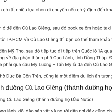
bạn có rất nhiều lựa chọn di chuyển nếu có ý định đế
ạn ở để đến Cù Lao Giêng, sau đó book xe ôm hoặc tax
 từ TP.HCM về Cù Lao Giêng thì bạn có thể tham khảo
n Mỹ Tho, sau đó tiếp tục đi tiếp trên Quốc lộ 1A qua 
ướng về địa phận thành phố Cao Lãnh, tỉnh Đồng Tháp. 
rẽ phải qua cầu Mỹ Luông – Tấn Mỹ là đã đến Cù Lao G
thờ Đức Bà Cồn Trên, cũng là một điểm du lịch ấn tượ
h đường Cù Lao Giêng (thánh đường h
ường Cù Lao Giêng (thánh đường họ Đầu Nước)
ong lành, dồi dào sản vật và người dân nơi đây cũng c