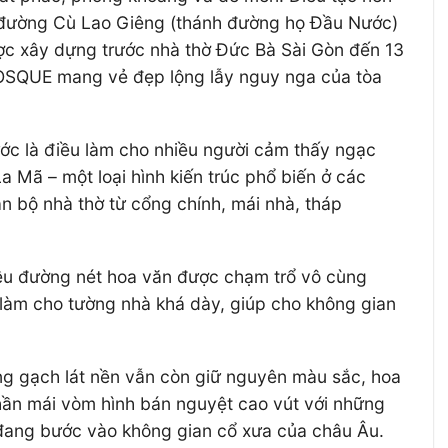
ánh đường Cù Lao Giêng (thánh đường họ Đầu Nước)
ược xây dựng trước nhà thờ Đức Bà Sài Gòn đến 13
OSQUE mang vẻ đẹp lộng lẫy nguy nga của tòa
ước là điều làm cho nhiều người cảm thấy ngạc
 Mã – một loại hình kiến trúc phổ biến ở các
n bộ nhà thờ từ cổng chính, mái nhà, tháp
hiều đường nét hoa văn được chạm trổ vô cùng
làm cho tường nhà khá dày, giúp cho không gian
g gạch lát nền vẫn còn giữ nguyên màu sắc, hoa
hần mái vòm hình bán nguyệt cao vút với những
 đang bước vào không gian cổ xưa của châu Âu.