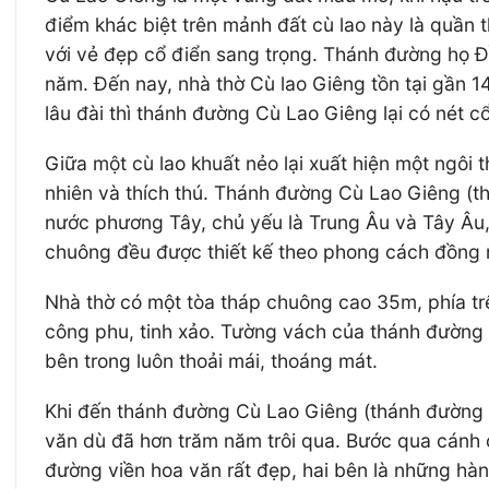
điểm khác biệt trên mảnh đất cù lao này là quần 
với vẻ đẹp cổ điển sang trọng. Thánh đường họ Đ
năm. Đến nay, nhà thờ Cù lao Giêng tồn tại gầ
lâu đài thì thánh đường Cù Lao Giêng lại có nét cổ
Giữa một cù lao khuất nẻo lại xuất hiện một ngô
nhiên và thích thú. Thánh đường Cù Lao Giêng (th
nước phương Tây, chủ yếu là Trung Âu và Tây Âu, 
chuông đều được thiết kế theo phong cách đồng n
Nhà thờ có một tòa tháp chuông cao 35m, phía tr
công phu, tinh xảo. Tường vách của thánh đường 
bên trong luôn thoải mái, thoáng mát.
Khi đến thánh đường Cù Lao Giêng (thánh đường 
văn dù đã hơn trăm năm trôi qua. Bước qua cánh
đường viền hoa văn rất đẹp, hai bên là những hà