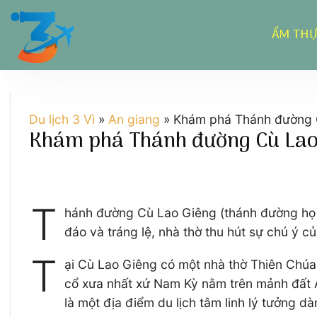
Chuyển
đến
ẨM TH
nội
dung
Du lịch 3 Vì
»
An giang
»
Khám phá Thánh đường C
Khám phá Thánh đường Cù Lao 
T
hánh đường Cù Lao Giêng (thánh đường họ Đ
đáo và tráng lệ, nhà thờ thu hút sự chú ý c
T
ại Cù Lao Giêng có một nhà thờ Thiên Chúa
cổ xưa nhất xứ Nam Kỳ nằm trên mảnh đất 
là một địa điểm du lịch tâm linh lý tưởng d