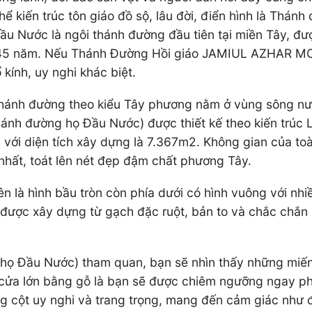
thể kiến trúc tôn giáo đồ sộ, lâu đời, điển hình là Th
ầu Nước là ngôi thánh đường đầu tiên tại miền Tây, đ
n 145 năm. Nếu Thánh Đường Hồi giáo JAMIUL AZHAR M
 kính, uy nghi khác biệt.
i thánh đường theo kiểu Tây phương nằm ở vùng sông n
ánh đường họ Đầu Nước) được thiết kế theo kiến trúc La
với diện tích xây dựng là 7.367m2. Không gian của toà
hất, toát lên nét đẹp đậm chất phương Tây.
ên là hình bầu tròn còn phía dưới có hình vuông với n
được xây dựng từ gạch đặc ruột, bản to và chắc chắn 
họ Đầu Nước) tham quan, bạn sẽ nhìn thấy những miến
 cửa lớn bằng gỗ là bạn sẽ được chiêm ngưỡng ngay p
ng cột uy nghi và trang trọng, mang đến cảm giác như