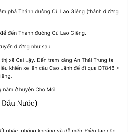
n khám phá Thánh đường Cù Lao Giêng (thánh đường
i để đến Thánh đường Cù Lao Giêng.
 tuyến đường như sau:
thị xã Cai Lậy. Đến trạm xăng An Thái Trung tại
Điều khiển xe lên cầu Cao Lãnh để đi qua DT848 >
iêng.
ng nằm ở huyện Chợ Mới.
ọ Đầu Nước)
hất phác, phóng khoáng và dễ mến. Điều tạo nên