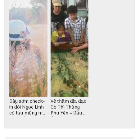
Dậy sớm check-
Về thăm địa đạo
in đồi Ngọc Linh
Gò Thì Thùng
cỏ lau mộng mơ
Phú Yên – Dấu
tại Huế nè bạn
ấn lịch sử còn
ơi!
mãi với thời gian