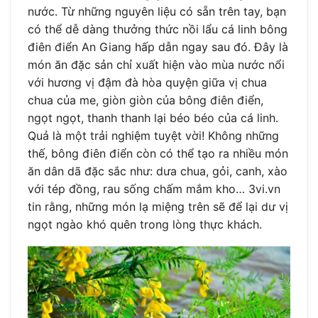
nước. Từ những nguyên liệu có sẵn trên tay, bạn
có thể dễ dàng thưởng thức nồi lẩu cá linh bông
điên điển An Giang hấp dẫn ngay sau đó. Đây là
món ăn đặc sản chỉ xuất hiện vào mùa nước nổi
với hương vị đậm đà hòa quyện giữa vị chua
chua của me, giòn giòn của bông điên điển,
ngọt ngọt, thanh thanh lại béo béo của cá linh.
Quả là một trải nghiệm tuyệt vời! Không những
thế, bông điên điển còn có thể tạo ra nhiều món
ăn dân dã đặc sắc như: dưa chua, gỏi, canh, xào
với tép đồng, rau sống chấm mắm kho… 3vi.vn
tin rằng, những món lạ miệng trên sẽ để lại dư vị
ngọt ngào khó quên trong lòng thực khách.