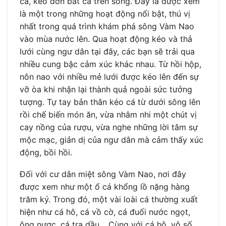
cá, kéo dớn bắt cá trên sông. Đây là được xem
là một trong những hoạt động nổi bật, thú vị
nhất trong quá trình khám phá sông Vàm Nao
vào mùa nước lên. Qua hoạt động kéo và thả
lưới cùng ngư dân tại đây, các bạn sẽ trải qua
nhiều cung bậc cảm xúc khác nhau. Từ hồi hộp,
nôn nao với nhiều mẻ lưới được kéo lên đến sự
vỡ òa khi nhận lại thành quả ngoài sức tưởng
tượng. Tự tay bản thân kéo cá từ dưới sông lên
rồi chế biến món ăn, vừa nhâm nhi một chút vị
cay nồng của rượu, vừa nghe những lời tâm sự
mộc mạc, giản dị của ngư dân mà cảm thấy xúc
động, bồi hồi.
Đối với cư dân miệt sông Vàm Nao, nơi đây
được xem như một ổ cá khổng lồ nặng hàng
trăm ký. Trong đó, một vài loài cá thường xuất
hiện như cá hô, cá vồ cờ, cá đuối nước ngọt,
ông nược, cá tra dầu… Cùng với cá hô, vô số