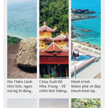
Ma Thiên Lãnh
Chùa Suối Đổ
Hành trình
Hòn Sơn, ngọn
Nha Trang – Về
khám phá vẻ đẹp
núi kỳ bí đáng
chốn linh thiêng
thanh bình tại
khám phá nhất
giữa không gian
Đảo Phú Quý
thiền định