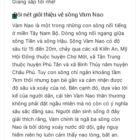
Giang sắp tới nhé!
Đôi nét giới thiệu về sông Vàm Nao
Vàm Nao là một trong những con sông nổi tiếng
ở miền Tây Nam Bộ. Dòng sông nối ngang giữa
sông Tiền và sông Hậu. Sông Vàm Nao có độ
sâu từ 15 đến 20m, chảy qua các xã Kiến An, Mỹ
Hội Đông thuộc huyện Chợ Mới, xã Tân Trung
thuộc huyện Phú Tân và xã Bình Thủy nằm huyện
Châu Phú. Tuy con sông chỉ ngắn khoảng tầm
7km thôi nhưng bạn bè gần xa cảm nhận được
độ sâu và xoáy của nó. Bên cạnh đó, dựa vào lời
kể của người dân, cái tên Vàm Nao thân thương
không phải đặt ngẫu nhiên mà nó còn có ý nghĩa
sâu sắc đằng sau. Người dân sinh sống ở đây
giải thích rằng, Vàm chính là ngã ba sông còn
Nao là bởi dòng xoáy nước dữ dội, gây nguy
hiểm niên họ luôn cảm thấy nao lòng, bất an.