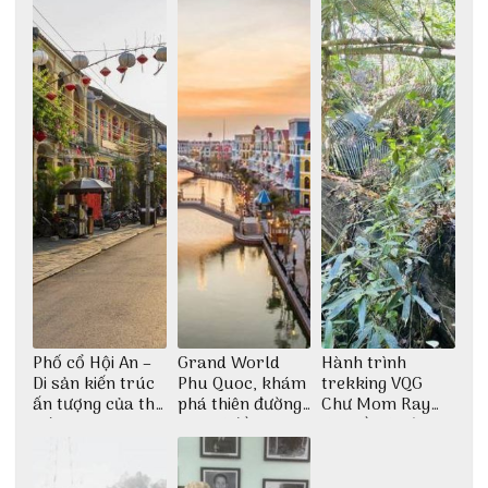
Phố cổ Hội An –
Grand World
Hành trình
Di sản kiến trúc
Phu Quoc, khám
trekking VQG
ấn tượng của thế
phá thiên đường
Chư Mom Ray
giới
giải trí đầy sôi
tìm về núi rừng
động
đại ngàn