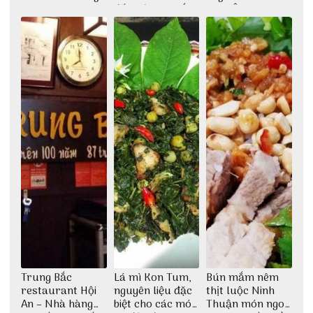
giữa không gian
đất trời Tây Bắc
Cơm Âm Phủ
thiền định
Huế
Trung Bắc
Lá mì Kon Tum,
Bún mắm nêm
restaurant Hội
nguyên liệu đặc
thịt luộc Ninh
An – Nhà hàng
biệt cho các món
Thuận món ngon