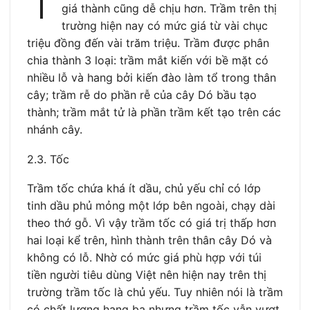
T
giá thành cũng dễ chịu hơn. Trầm trên thị
trường hiện nay có mức giá từ vài chục
triệu đồng đến vài trăm triệu. Trầm được phân
chia thành 3 loại: trầm mắt kiến với bề mặt có
nhiều lỗ và hang bởi kiến đào làm tổ trong thân
cây; trầm rễ do phần rễ của cây Dó bầu tạo
thành; trầm mắt tử là phần trầm kết tạo trên các
nhánh cây.
2.3. Tốc
Trầm tốc chứa khá ít dầu, chủ yếu chỉ có lớp
tinh dầu phủ mỏng một lớp bên ngoài, chạy dài
theo thớ gỗ. Vì vậy trầm tốc có giá trị thấp hơn
hai loại kể trên, hình thành trên thân cây Dó và
không có lỗ. Nhờ có mức giá phù hợp với túi
tiền người tiêu dùng Việt nên hiện nay trên thị
trường trầm tốc là chủ yếu. Tuy nhiên nói là trầm
có chất lượng hạng ba nhưng trầm tốc vẫn vượt