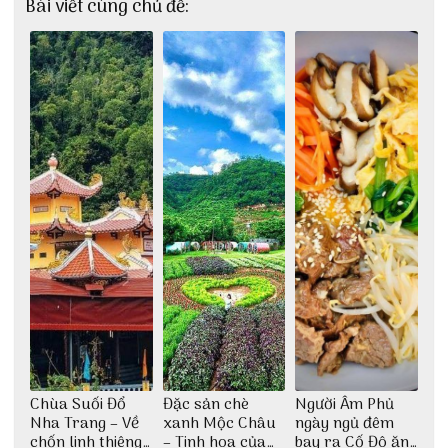
Bài viết cùng chủ đề:
Chùa Suối Đổ
Đặc sản chè
Người Âm Phủ
Nha Trang – Về
xanh Mộc Châu
ngày ngủ đêm
chốn linh thiêng
– Tinh hoa của
bay ra Cố Đô ăn