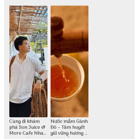
cao lầu có thiết
ăn độc đáo
dân dã miền biển
kế vô cùng ấn
tượng giữa lòng
phố Hội
Cùng đi khám
Nước mắm Gành
phá Son Juice &
Đỏ – Tâm huyết
More Cafe Nha
giữ vững hương vị