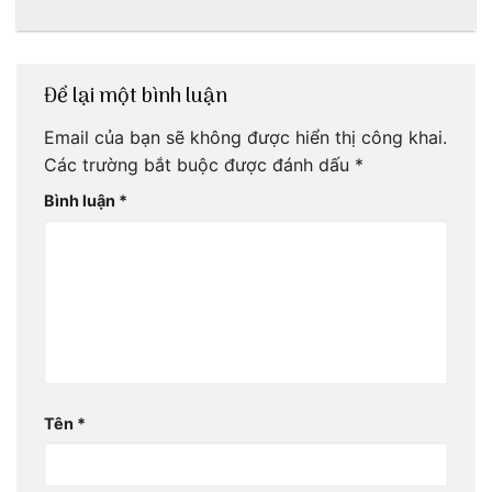
Trang với anh
nước mắm sau
chàng Lộc Vũ
bao đời
Để lại một bình luận
Email của bạn sẽ không được hiển thị công khai.
Các trường bắt buộc được đánh dấu
*
Bình luận
*
Tên
*