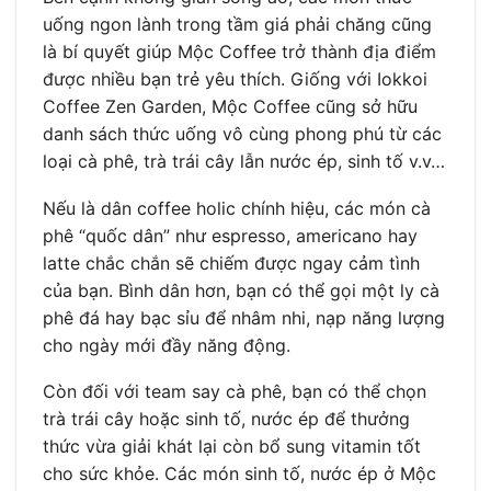
uống ngon lành trong tầm giá phải chăng cũng
là bí quyết giúp Mộc Coffee trở thành địa điểm
được nhiều bạn trẻ yêu thích. Giống với Iokkoi
Coffee Zen Garden, Mộc Coffee cũng sở hữu
danh sách thức uống vô cùng phong phú từ các
loại cà phê, trà trái cây lẫn nước ép, sinh tố v.v…
Nếu là dân coffee holic chính hiệu, các món cà
phê “quốc dân” như espresso, americano hay
latte chắc chắn sẽ chiếm được ngay cảm tình
của bạn. Bình dân hơn, bạn có thể gọi một ly cà
phê đá hay bạc sỉu để nhâm nhi, nạp năng lượng
cho ngày mới đầy năng động.
Còn đối với team say cà phê, bạn có thể chọn
trà trái cây hoặc sinh tố, nước ép để thưởng
thức vừa giải khát lại còn bổ sung vitamin tốt
cho sức khỏe. Các món sinh tố, nước ép ở Mộc