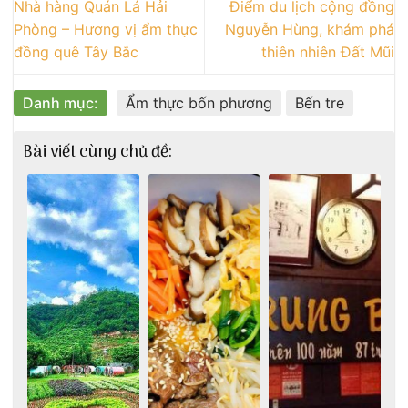
Nhà hàng Quán Lá Hải
Điểm du lịch cộng đồng
Phòng – Hương vị ẩm thực
Nguyễn Hùng, khám phá
đồng quê Tây Bắc
thiên nhiên Đất Mũi
Danh mục:
Ẩm thực bốn phương
Bến tre
Bài viết cùng chủ đề: