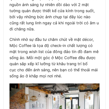
nguồn ánh sáng tự nhiên dồi dào với 2 mặt
tường quán được thiết kế cửa kính trong suốt,
bởi vậy những bức ảnh chụp tại đây lúc nào
cũng rất lung linh ngay cả khi ngoài trời có âm u
đi chăng nữa.
Chính nhờ sự đầu tư chăm chút về mặt décor,
Mộc Coffee là tọa độ check-in chất lượng có
mặt trong wish list của đông đảo tín đồ đam mê
sống ảo. Mỗi một góc ở Mộc Coffee đều được
quán sắp xếp kĩ lưỡng từ khâu trang trí bố
cục cho đến ánh sáng, nên bạn có thể thoải mái
sống ảo ở khắp mọi nơi nhé.