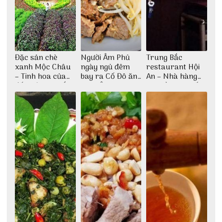
Đặc sản chè
Người Âm Phủ
Trung Bắc
xanh Mộc Châu
ngày ngủ đêm
restaurant Hội
– Tinh hoa của
bay ra Cố Đô ăn
An – Nhà hàng
đất trời Tây Bắc
Cơm Âm Phủ
cao lầu có thiết
Huế
kế vô cùng ấn
tượng giữa lòng
phố Hội