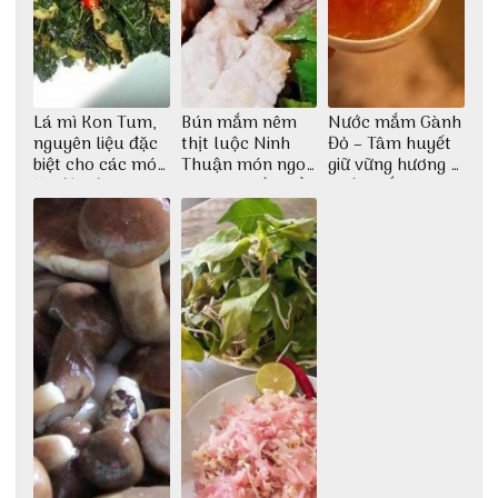
Lá mì Kon Tum,
Bún mắm nêm
Nước mắm Gành
nguyên liệu đặc
thịt luộc Ninh
Đỏ – Tâm huyết
biệt cho các món
Thuận món ngon
giữ vững hương vị
ăn độc đáo
dân dã miền biển
nước mắm sau
bao đời