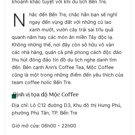
khoảnh khắc tuyệt vời khi du lịch Bến Tre.
N
hắc đến Bến Tre, chắc hẳn bạn sẽ nghĩ
ngay đến vùng đất với những cù lao
xanh mướt, vườn cây trái sai trĩu quả
quanh năm hay các món ăn miền Tây độc lạ.
Không những thế, nơi đây còn sở hữu vô vàn
các nhà hàng, quán cà phê phong cách độc đáo
thu hút đông đảo tín đồ du lịch nghe danh tìm
đến. Bên cạnh Ann’s Coffee Tea, Mộc Coffee
cũng là một trong những điểm đến yêu thích của
team coffee holic Bến Tre.
Định vị tọa độ Mộc Coffee
Địa chỉ: Lô C12 đường D3, Khu đô thị Hưng Phú,
phường Phú Tân, TP. Bến Tre
Giờ mở cửa: 06h00 – 22h00