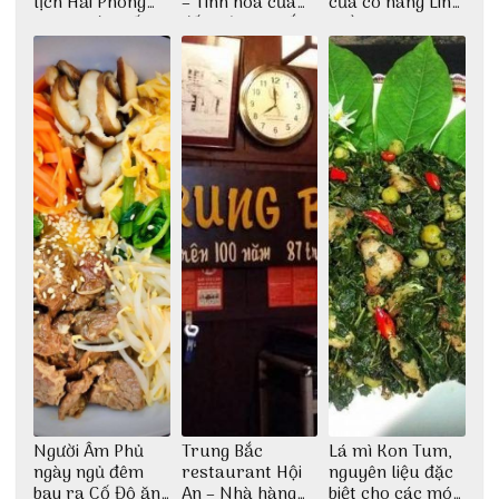
lịch Hải Phòng
– Tinh hoa của
của cô nàng Linh
2022 mới nhất
đất trời Tây Bắc
Trần
Người Âm Phủ
Trung Bắc
Lá mì Kon Tum,
ngày ngủ đêm
restaurant Hội
nguyên liệu đặc
bay ra Cố Đô ăn
An – Nhà hàng
biệt cho các món