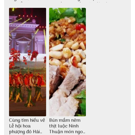
Cơm Âm Phủ
cao lầu có thiết
ăn độc đáo
Huế
kế vô cùng ấn
tượng giữa lòng
phố Hội
Cùng tìm hiểu về
Bún mắm nêm
Lễ hội hoa
thịt luộc Ninh
phượng đỏ Hải
Thuận món ngon