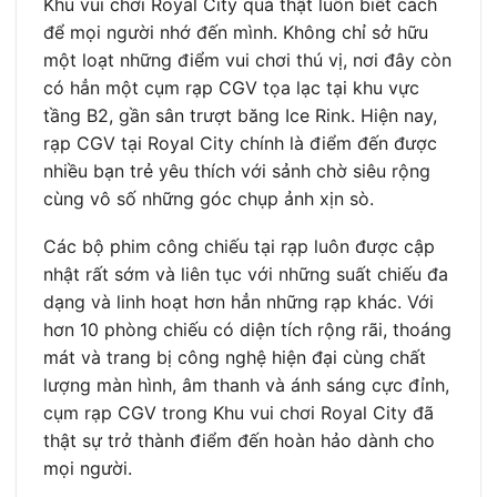
Khu vui chơi Royal City quả thật luôn biết cách
để mọi người nhớ đến mình. Không chỉ sở hữu
một loạt những điểm vui chơi thú vị, nơi đây còn
có hẳn một cụm rạp CGV tọa lạc tại khu vực
tầng B2, gần sân trượt băng Ice Rink. Hiện nay,
rạp CGV tại Royal City chính là điểm đến được
nhiều bạn trẻ yêu thích với sảnh chờ siêu rộng
cùng vô số những góc chụp ảnh xịn sò.
Các bộ phim công chiếu tại rạp luôn được cập
nhật rất sớm và liên tục với những suất chiếu đa
dạng và linh hoạt hơn hẳn những rạp khác. Với
hơn 10 phòng chiếu có diện tích rộng rãi, thoáng
mát và trang bị công nghệ hiện đại cùng chất
lượng màn hình, âm thanh và ánh sáng cực đỉnh,
cụm rạp CGV trong Khu vui chơi Royal City đã
thật sự trở thành điểm đến hoàn hảo dành cho
mọi người.