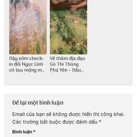
Dậy sớm check-
Về thăm địa đạo
in đồi Ngọc Linh
Gò Thì Thùng
cỏ lau mộng mơ
Phú Yên – Dấu
tại Huế nè bạn
ấn lịch sử còn
ơi!
mãi với thời gian
Để lại một bình luận
Email của bạn sẽ không được hiển thị công khai.
Các trường bắt buộc được đánh dấu
*
Bình luận
*