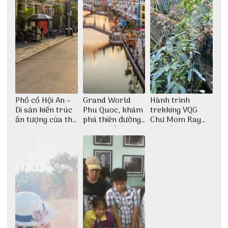
Phố cổ Hội An –
Grand World
Hành trình
Di sản kiến trúc
Phu Quoc, khám
trekking VQG
ấn tượng của thế
phá thiên đường
Chư Mom Ray
giới
giải trí đầy sôi
tìm về núi rừng
động
đại ngàn