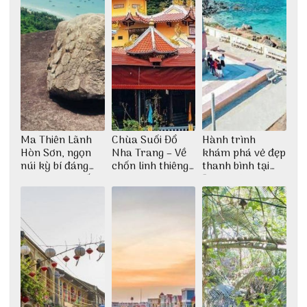
Ma Thiên Lãnh
Chùa Suối Đổ
Hành trình
Hòn Sơn, ngọn
Nha Trang – Về
khám phá vẻ đẹp
núi kỳ bí đáng
chốn linh thiêng
thanh bình tại
khám phá nhất
giữa không gian
Đảo Phú Quý
thiền định