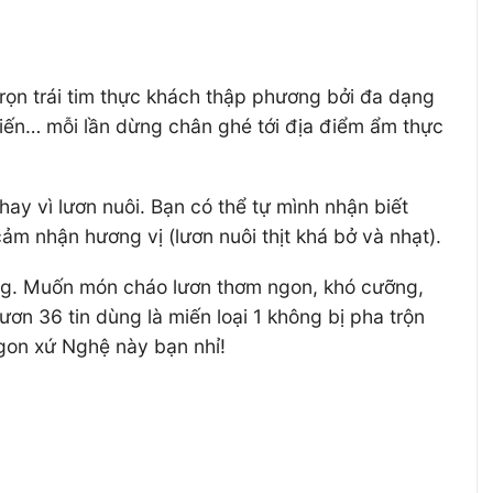
ọn trái tim thực khách thập phương bởi đa dạng
miến… mỗi lần dừng chân ghé tới địa điểm ẩm thực
ay vì lươn nuôi. Bạn có thể tự mình nhận biết
m nhận hương vị (lươn nuôi thịt khá bở và nhạt).
àng. Muốn món cháo lươn thơm ngon, khó cưỡng,
ươn 36 tin dùng là miến loại 1 không bị pha trộn
gon xứ Nghệ này bạn nhỉ!