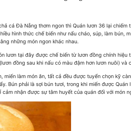
ả cá Đà Nẵng thơm ngon thì Quán lươn 36 lại chiếm tr
hiều hình thức chế biến như nấu cháo, súp, làm bún, 
h bằng những món ngon khác nhau.
 lươn tại đây được chế biến từ lươn đồng chính hiệu th
(lươn đồng sau khi nấu có màu đậm hơn lươn nuôi) và cả
ún, miến làm món ăn, tất cả đều được tuyển chọn kỹ c
y. Bún phải là sợi bún tươi, trong khi miến được Quán l
thể cảm nhận được sự tâm huyết của quán đối với món n