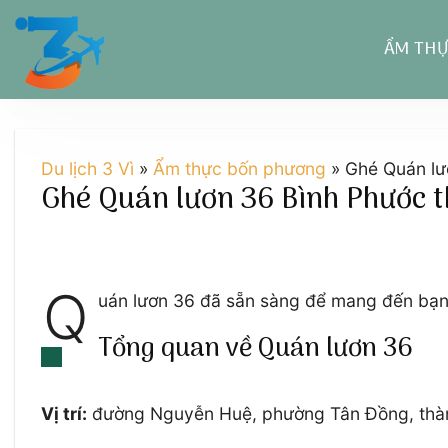
Chuyển
đến
ẨM TH
nội
dung
Du lịch 3 Vì
»
Ẩm thực bốn phương
»
Ghé Quán lư
Ghé Quán lươn 36 Bình Phước t
Q
uán lươn 36 đã sẵn sàng để mang đến bạn 
Tổng quan về Quán lươn 36
Vị trí:
đường Nguyễn Huệ, phường Tân Đồng, thành