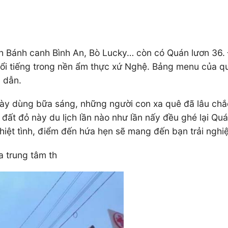
 Bánh canh Bình An, Bò Lucky… còn có Quán lươn 36. Đ
i tiếng trong nền ẩm thực xứ Nghệ. Bảng menu của qu
 dẫn.
y dùng bữa sáng, những người con xa quê đã lâu chắc 
đất đỏ này du lịch lần nào như lần nấy đều ghé lại Q
hiệt tình, điểm đến hứa hẹn sẽ mang đến bạn trải nghi
 trung tâm th