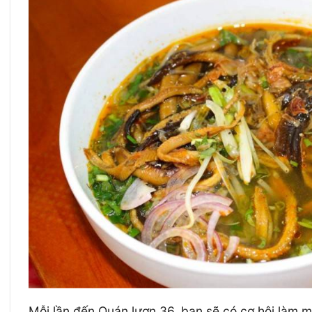
Mỗi lần đến Quán lươn 36, bạn sẽ có cơ hội làm 