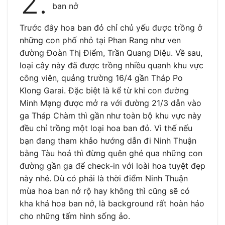
2.
ban nở
Trước đây hoa ban đỏ chỉ chủ yếu được trồng ở
những con phố nhỏ tại Phan Rang như ven
đường Đoàn Thị Điểm, Trần Quang Diệu. Về sau,
loại cây này đã được trồng nhiều quanh khu vực
công viên, quảng trường 16/4 gần Tháp Po
Klong Garai. Đặc biệt là kể từ khi con đường
Minh Mạng được mở ra với đường 21/3 dẫn vào
ga Tháp Chàm thì gần như toàn bộ khu vực này
đều chỉ trồng một loại hoa ban đỏ. Vì thế nếu
bạn đang tham khảo hướng dẫn đi Ninh Thuận
bằng Tàu hoả thì đừng quên ghé qua những con
đường gần ga để check-in với loài hoa tuyệt đẹp
này nhé. Dù có phải là thời điểm Ninh Thuận
mùa hoa ban nở rộ hay không thì cũng sẽ có
kha khá hoa ban nở, là background rất hoàn hảo
cho những tấm hình sống ảo.