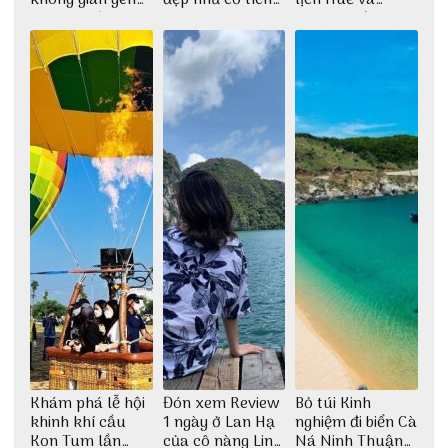
bình tại Hòn Sơn
cùng nhóm bạn
check-in đúng
Thu Hà
những góc chụp
đẹp
Khám phá lễ hội
Đón xem Review
Bỏ túi Kinh
khinh khí cầu
1 ngày ở Lan Hạ
nghiệm đi biển Cà
Kon Tum lần
của cô nàng Linh
Ná Ninh Thuận