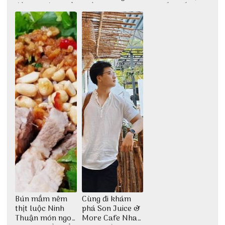
đầu tiên được tổ
Trần
chi tiết nhất
chức
Bún mắm nêm
Cùng đi khám
thịt luộc Ninh
phá Son Juice &
Thuận món ngon
More Cafe Nha