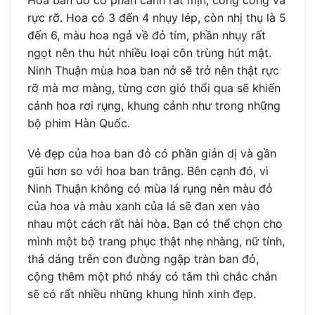
Hoa ban đỏ có phần cánh rất mịn, cong cong và
rực rỡ. Hoa có 3 đến 4 nhụy lép, còn nhị thụ là 5
đến 6, màu hoa ngả về đỏ tím, phần nhụy rất
ngọt nên thu hút nhiều loại côn trùng hút mật.
Ninh Thuận mùa hoa ban nở sẽ trở nên thật rực
rỡ mà mơ màng, từng cơn gió thổi qua sẽ khiến
cánh hoa rơi rụng, khung cảnh như trong những
bộ phim Hàn Quốc.
Vẻ đẹp của hoa ban đỏ có phần giản dị và gần
gũi hơn so với hoa ban trắng. Bên cạnh đó, vì
Ninh Thuận không có mùa lá rụng nên màu đỏ
của hoa và màu xanh của lá sẽ đan xen vào
nhau một cách rất hài hòa. Bạn có thể chọn cho
mình một bộ trang phục thật nhẹ nhàng, nữ tính,
thả dáng trên con đường ngập tràn ban đỏ,
cộng thêm một phó nháy có tâm thì chắc chắn
sẽ có rất nhiều những khung hình xinh đẹp.