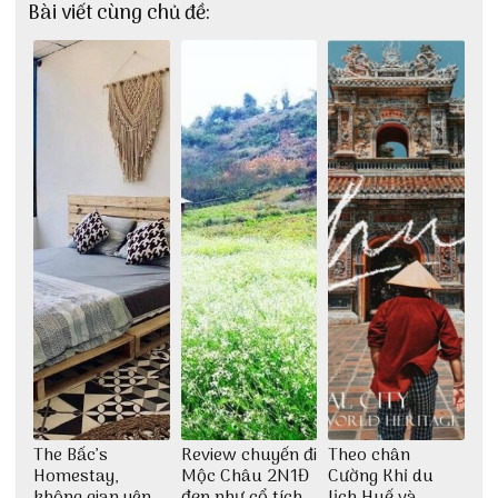
Bài viết cùng chủ đề:
The Bấc’s
Review chuyến đi
Theo chân
Homestay,
Mộc Châu 2N1Đ
Cường Khỉ du
không gian yên
đẹp như cổ tích
lịch Huế và