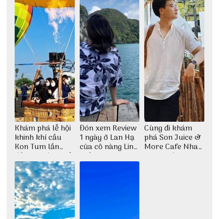
Khám phá lễ hội
Đón xem Review
Cùng đi khám
khinh khí cầu
1 ngày ở Lan Hạ
phá Son Juice &
Kon Tum lần
của cô nàng Linh
More Cafe Nha
đầu tiên được tổ
Trần
Trang với anh
chức
chàng Lộc Vũ