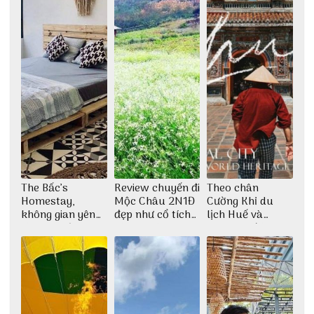
The Bấc’s
Review chuyến đi
Theo chân
Homestay,
Mộc Châu 2N1Đ
Cường Khỉ du
không gian yên
đẹp như cổ tích
lịch Huế và
bình tại Hòn Sơn
cùng nhóm bạn
check-in đúng
Thu Hà
những góc chụp
đẹp