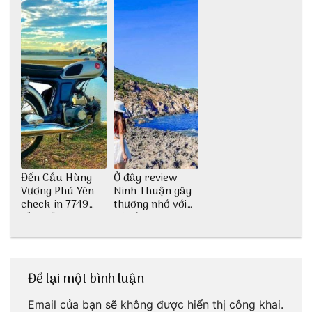
Đến Cầu Hùng
Ở đây review
Vương Phú Yên
Ninh Thuận gây
check-in 7749
thương nhớ với
tấm sống ảo
nét đẹp thiên
nhiên tuyệt sắc
Để lại một bình luận
Email của bạn sẽ không được hiển thị công khai.