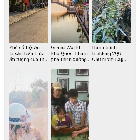
Phố cổ Hội An –
Grand World
Hành trình
Di sản kiến trúc
Phu Quoc, khám
trekking VQG
ấn tượng của thế
phá thiên đường
Chư Mom Ray
giới
giải trí đầy sôi
tìm về núi rừng
động
đại ngàn