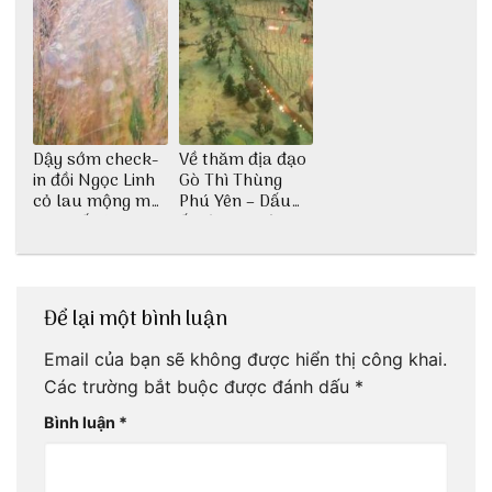
Dậy sớm check-
Về thăm địa đạo
in đồi Ngọc Linh
Gò Thì Thùng
cỏ lau mộng mơ
Phú Yên – Dấu
tại Huế nè bạn
ấn lịch sử còn
ơi!
mãi với thời gian
Để lại một bình luận
Email của bạn sẽ không được hiển thị công khai.
Các trường bắt buộc được đánh dấu
*
Bình luận
*