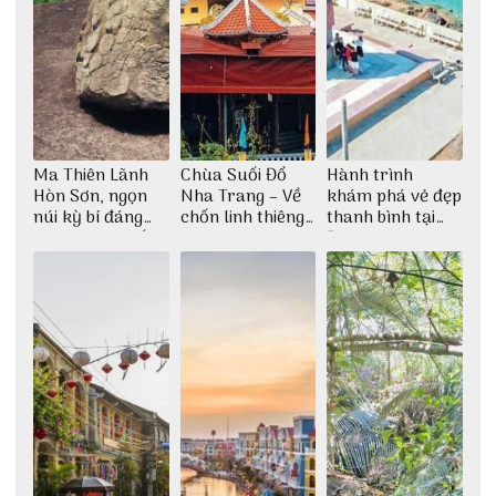
Ma Thiên Lãnh
Chùa Suối Đổ
Hành trình
Hòn Sơn, ngọn
Nha Trang – Về
khám phá vẻ đẹp
núi kỳ bí đáng
chốn linh thiêng
thanh bình tại
khám phá nhất
giữa không gian
Đảo Phú Quý
thiền định