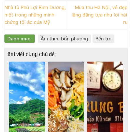
Nhà tù Phú Lợi Bình Dương,
Mùa thu Hà Nội, vẻ đẹp
một trong những minh
lãng đãng tựa như lời hát
chứng tội ác của Mỹ
ru
Danh mục:
Ẩm thực bốn phương
Bến tre
Bài viết cùng chủ đề: