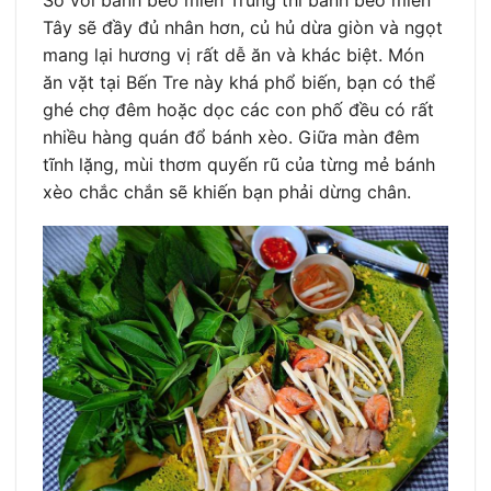
So với bánh bèo miền Trung thì bánh bèo miền
Tây sẽ đầy đủ nhân hơn, củ hủ dừa giòn và ngọt
mang lại hương vị rất dễ ăn và khác biệt. Món
ăn vặt tại Bến Tre này khá phổ biến, bạn có thể
ghé chợ đêm hoặc dọc các con phố đều có rất
nhiều hàng quán đổ bánh xèo. Giữa màn đêm
tĩnh lặng, mùi thơm quyến rũ của từng mẻ bánh
xèo chắc chắn sẽ khiến bạn phải dừng chân.