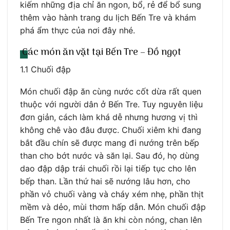
kiếm những địa chỉ ăn ngon, bổ, rẻ để bổ sung
thêm vào hành trang du lịch Bến Tre và khám
phá ẩm thực của nơi đây nhé.
Các món ăn vặt tại Bến Tre – Đồ ngọt
1.1 Chuối đập
Món chuối đập ăn cùng nước cốt dừa rất quen
thuộc với người dân ở Bến Tre. Tuy nguyên liệu
đơn giản, cách làm khá dễ nhưng hương vị thì
không chê vào đâu được. Chuối xiêm khi đang
bắt đầu chín sẽ được mang đi nướng trên bếp
than cho bớt nước và săn lại. Sau đó, họ dùng
dao đập dập trái chuối rồi lại tiếp tục cho lên
bếp than. Lần thứ hai sẽ nướng lâu hơn, cho
phần vỏ chuối vàng và cháy xém nhẹ, phần thịt
mềm và dẻo, mùi thơm hấp dẫn. Món chuối đập
Bến Tre ngon nhất là ăn khi còn nóng, chan lên