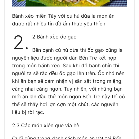
Bánh xèo miền Tây với củ hủ dừa là món ăn
được rất nhiều tín đồ ẩm thực yêu thích
2.
2 Bánh xèo ốc gạo
Bên cạnh củ hủ dừa thì ốc gạo cũng là
nguyên liệu được người dân Bến Tre kết hợp
trong món bánh xèo. Sau khi đổ bánh chín thì
người ta sẽ rắc đều ốc gạo lên trên. Ốc nhỏ nên
khi ăn bạn sẽ cảm nhận vị sần sật trong miệng,
càng nhai càng ngon. Tuy nhiên, với những bạn
mới ăn lần đầu thử món ngon Bến Tre này thì có
thể sẽ thấy hơi lợn cợn một chút, các nguyên
liệu bị rời rạc.
2.3 Các món xiên que vỉa hè
Cuối cùng trong danh sách món ăn vặt tại Bến