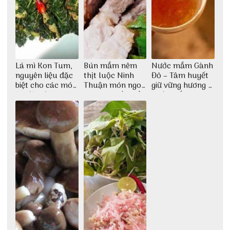
Lá mì Kon Tum,
Bún mắm nêm
Nước mắm Gành
nguyên liệu đặc
thịt luộc Ninh
Đỏ – Tâm huyết
biệt cho các món
Thuận món ngon
giữ vững hương vị
ăn độc đáo
dân dã miền biển
nước mắm sau
bao đời