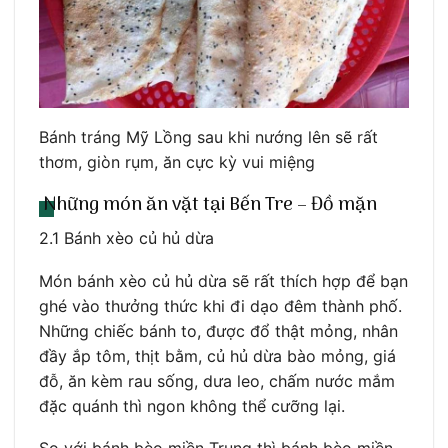
Bánh tráng Mỹ Lồng sau khi nướng lên sẽ rất
thơm, giòn rụm, ăn cực kỳ vui miệng
Những món ăn vặt tại Bến Tre – Đồ mặn
2.1 Bánh xèo củ hủ dừa
Món bánh xèo củ hủ dừa sẽ rất thích hợp để bạn
ghé vào thưởng thức khi đi dạo đêm thành phố.
Những chiếc bánh to, được đổ thật mỏng, nhân
đầy ắp tôm, thịt bằm, củ hủ dừa bào mỏng, giá
đỗ, ăn kèm rau sống, dưa leo, chấm nước mắm
đặc quánh thì ngon không thể cưỡng lại.