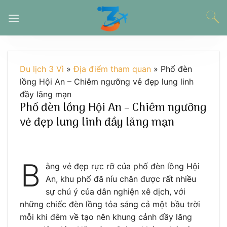
Chuyển
đến
nội
dung
Du lịch 3 Vì
»
Địa điểm tham quan
»
Phố đèn
lồng Hội An – Chiêm ngưỡng vẻ đẹp lung linh
đầy lãng mạn
Phố đèn lồng Hội An – Chiêm ngưỡng
vẻ đẹp lung linh đầy lãng mạn
B
ằng vẻ đẹp rực rỡ của phố đèn lồng Hội
An, khu phố đã níu chân được rất nhiều
sự chú ý của dân nghiện xê dịch, với
những chiếc đèn lồng tỏa sáng cả một bầu trời
mỗi khi đêm về tạo nên khung cảnh đầy lãng