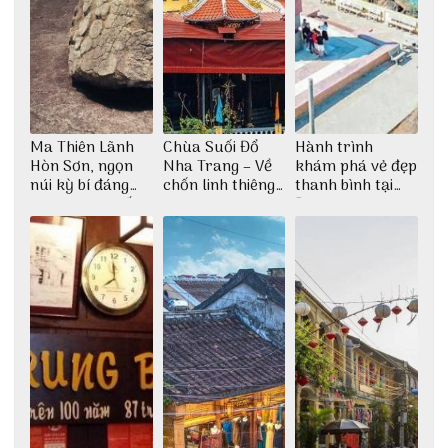
Ma Thiên Lãnh
Chùa Suối Đổ
Hành trình
Hòn Sơn, ngọn
Nha Trang – Về
khám phá vẻ đẹp
núi kỳ bí đáng
chốn linh thiêng
thanh bình tại
khám phá nhất
giữa không gian
Đảo Phú Quý
thiền định