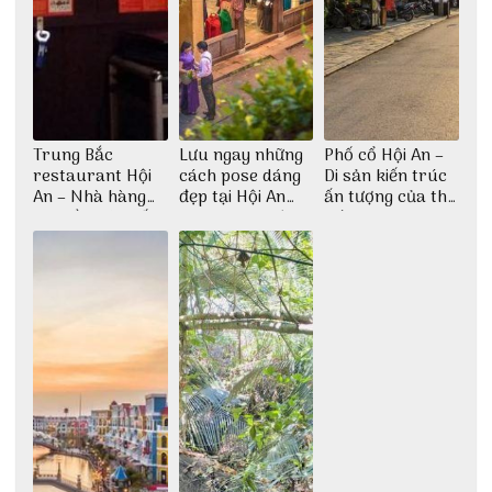
Trung Bắc
Lưu ngay những
Phố cổ Hội An –
restaurant Hội
cách pose dáng
Di sản kiến trúc
An – Nhà hàng
đẹp tại Hội An
ấn tượng của thế
cao lầu có thiết
cho dân nghiện
giới
kế vô cùng ấn
sống ảo
tượng giữa lòng
phố Hội