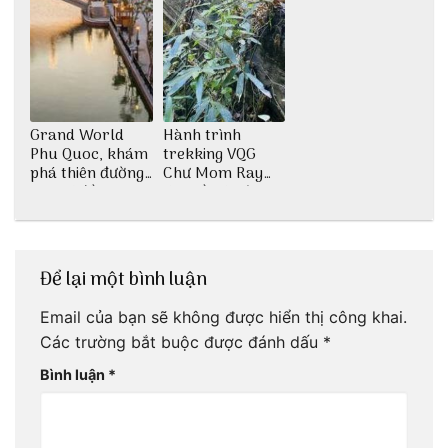
Grand World
Hành trình
Phu Quoc, khám
trekking VQG
phá thiên đường
Chư Mom Ray
giải trí đầy sôi
tìm về núi rừng
động
đại ngàn
Để lại một bình luận
Email của bạn sẽ không được hiển thị công khai.
Các trường bắt buộc được đánh dấu
*
Bình luận
*