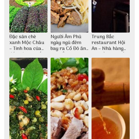
Đặc sản chè
Người Âm Phủ
Trung Bắc
xanh Mộc Châu
ngày ngủ đêm
restaurant Hội
– Tinh hoa của
bay ra Cố Đô ăn
An – Nhà hàng
đất trời Tây Bắc
Cơm Âm Phủ
cao lầu có thiết
Huế
kế vô cùng ấn
tượng giữa lòng
phố Hội