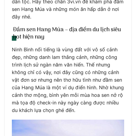
dân tộc. Hãy theo chân 3vi.vn để khám phá đầm
sen Hang Múa và những món ăn hấp dẫn ở nơi
đây nhé.
Đầm sen Hang Múa – địa điểm du lịch siêu
hot hiện nay
Ninh Bình nổi tiếng là vùng đất với vô số cảnh
đẹp, những danh lam thắng cảnh, những công
trình lịch sử ngàn năm văn hiến. Thế nhưng
không chỉ có vậy, nơi đây cũng có những cảnh
vật đơn sơ nhưng nên thơ hữu tình như đầm sen
của Hang Múa là một ví dụ điển hình. Nhờ khung
cảnh thơ mộng, bình yên mỗi mùa hoa sen nở rộ
mà tọa độ check-in này ngày càng được nhiều
du khách lựa chọn ghé đến.