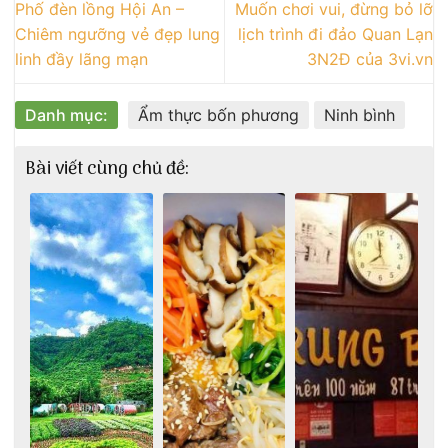
Phố đèn lồng Hội An –
Muốn chơi vui, đừng bỏ lỡ
Chiêm ngưỡng vẻ đẹp lung
lịch trình đi đảo Quan Lạn
linh đầy lãng mạn
3N2Đ của 3vi.vn
Danh mục:
Ẩm thực bốn phương
Ninh bình
Bài viết cùng chủ đề: