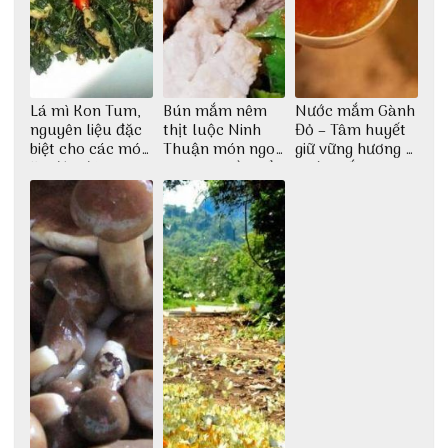
Lá mì Kon Tum,
Bún mắm nêm
Nước mắm Gành
nguyên liệu đặc
thịt luộc Ninh
Đỏ – Tâm huyết
biệt cho các món
Thuận món ngon
giữ vững hương vị
ăn độc đáo
dân dã miền biển
nước mắm sau
bao đời