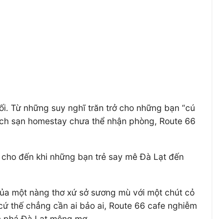
i. Từ những suy nghĩ trăn trở cho những bạn “cú
ách sạn homestay chưa thể nhận phòng, Route 66
à cho đến khi những bạn trẻ say mê Đà Lạt đến
ủa một nàng thơ xứ sở sương mù với một chút cỏ
ứ thế chẳng cần ai bảo ai, Route 66 cafe nghiễm
ám phá Đà Lạt mộng mơ.