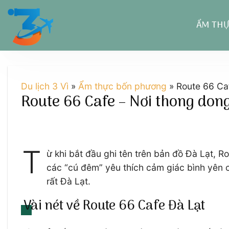
Chuyển
đến
ẨM TH
nội
dung
Du lịch 3 Vì
»
Ẩm thực bốn phương
»
Route 66 Ca
Route 66 Cafe – Nơi thong don
T
ừ khi bắt đầu ghi tên trên bản đồ Đà Lạt, 
các “cú đêm” yêu thích cảm giác bình yên 
rất Đà Lạt.
Vài nét về Route 66 Cafe Đà Lạt