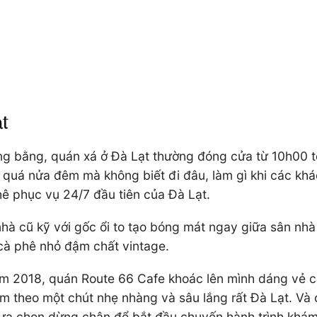
ạt
g bằng, quán xá ở Đà Lạt thường đóng cửa từ 10h00 tố
 quá nửa đêm mà không biết đi đâu, làm gì khi các kh
hê phục vụ 24/7 đầu tiên của Đà Lạt.
 nhà cũ kỹ với gốc ổi to tạo bóng mát ngay giữa sân nh
 cà phê nhỏ đậm chất vintage.
m 2018, quán Route 66 Cafe khoác lên mình dáng vẻ c
theo một chút nhẹ nhàng và sâu lắng rất Đà Lạt. Và c
 lựa chọn dừng chân để bắt đầu chuyến hành trình kh