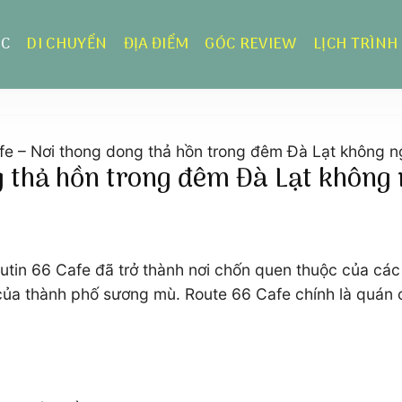
ỰC
DI CHUYỂN
ĐỊA ĐIỂM
GÓC REVIEW
LỊCH TRÌNH
fe – Nơi thong dong thả hồn trong đêm Đà Lạt không n
g thả hồn trong đêm Đà Lạt không
Routin 66 Cafe đã trở thành nơi chốn quen thuộc của c
của thành phố sương mù. Route 66 Cafe chính là quán c