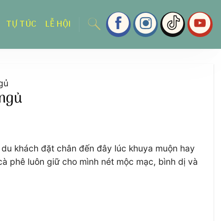
TỰ TÚC
LỄ HỘI
gủ
 ngủ
ác du khách đặt chân đến đây lúc khuya muộn hay
à phê luôn giữ cho mình nét mộc mạc, bình dị và