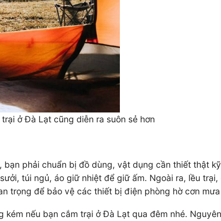
 trại ở Đà Lạt cũng diễn ra suôn sẻ hơn
t, bạn phải chuẩn bị đồ dùng, vật dụng cần thiết thật k
i sưởi, túi ngủ, áo giữ nhiệt để giữ ấm. Ngoài ra, lều tr
uan trọng để bảo vệ các thiết bị điện phòng hờ cơn mưa
kém nếu bạn cắm trại ở Đà Lạt qua đêm nhé. Nguyên li