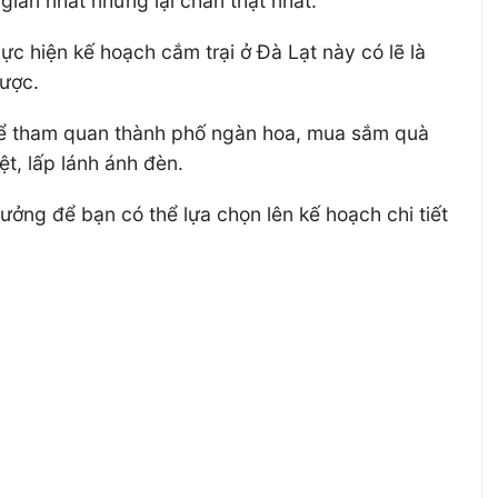
giản nhất nhưng lại chân thật nhất.
ực hiện kế hoạch cắm trại ở Đà Lạt này có lẽ là
được.
à để tham quan thành phố ngàn hoa, mua sắm quà
t, lấp lánh ánh đèn.
tưởng để bạn có thể lựa chọn lên kế hoạch chi tiết