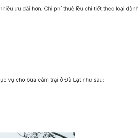
hiều ưu đãi hơn. Chi phí thuê lều chi tiết theo loại dàn
hục vụ cho bữa cắm trại ở Đà Lạt như sau: