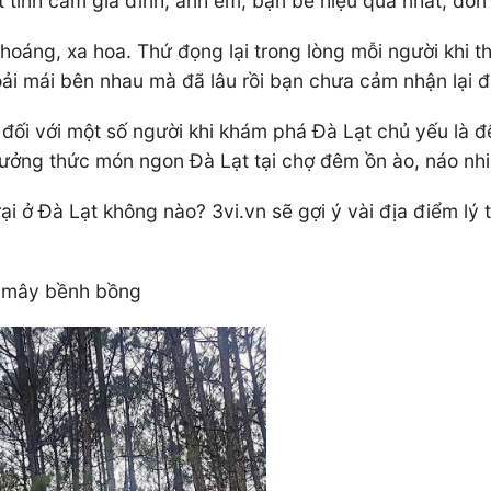
 tình cảm gia đình, anh em, bạn bè hiệu quả nhất, đơn 
oáng, xa hoa. Thứ đọng lại trong lòng mỗi người khi th
hoải mái bên nhau mà đã lâu rồi bạn chưa cảm nhận lại 
vì đối với một số người khi khám phá Đà Lạt chủ yếu l
hưởng thức món ngon Đà Lạt tại chợ đêm ồn ào, náo nhiệ
i ở Đà Lạt không nào? 3vi.vn sẽ gợi ý vài địa điểm lý 
n mây bềnh bồng