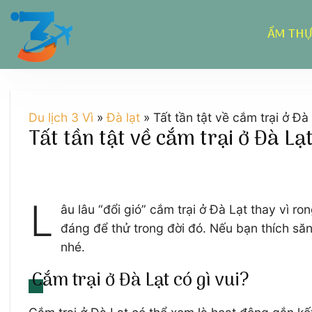
Chuyển
đến
ẨM TH
nội
dung
Du lịch 3 Vì
»
Đà lạt
»
Tất tần tật về cắm trại ở Đà
Tất tần tật về cắm trại ở Đà Lạ
L
âu lâu “đổi gió” cắm trại ở Đà Lạt thay vì 
đáng để thử trong đời đó. Nếu bạn thích să
nhé.
Cắm trại ở Đà Lạt có gì vui?