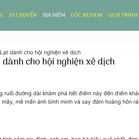
ỰC
DI CHUYỂN
ĐỊA ĐIỂM
GÓC REVIEW
LỊCH TRÌNH
 Lạt dành cho hội nghiện xê dịch
t dành cho hội nghiện xê dịch
rong ruổi đường dài khám phá hết điểm này đến điểm khá
n mây, mê mẩn ánh bình minh và say đắm hoàng hôn rán