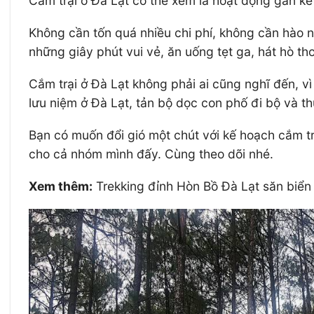
Cắm trại ở Đà Lạt có thể xem là hoạt động gắn kết
Không cần tốn quá nhiều chi phí, không cần hào nh
những giây phút vui vẻ, ăn uống tẹt ga, hát hò t
Cắm trại ở Đà Lạt không phải ai cũng nghĩ đến, 
lưu niệm ở Đà Lạt, tản bộ dọc con phố đi bộ và t
Bạn có muốn đổi gió một chút với kế hoạch cắm trạ
cho cả nhóm mình đấy. Cùng theo dõi nhé.
Xem thêm:
Trekking đỉnh Hòn Bồ Đà Lạt săn biể