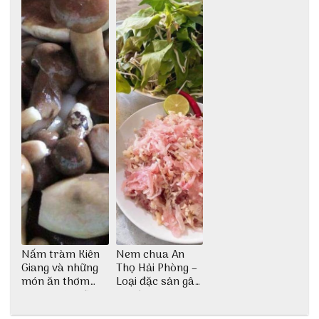
Nấm tràm Kiên
Nem chua An
Giang và những
Thọ Hải Phòng –
món ăn thơm
Loại đặc sản gây
ngon khó cưỡng
nghiện