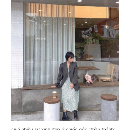
Quá nhiều sự xinh đẹp ở chiếc góc “thần thánh”