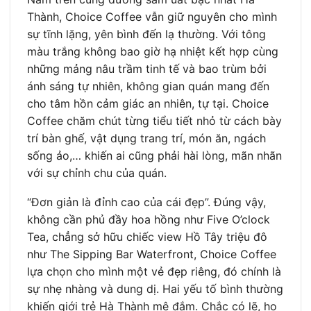
Thành, Choice Coffee vẫn giữ nguyên cho mình
sự tĩnh lặng, yên bình đến lạ thường. Với tông
màu trắng không bao giờ hạ nhiệt kết hợp cùng
những mảng nâu trầm tinh tế và bao trùm bởi
ánh sáng tự nhiên, không gian quán mang đến
cho tâm hồn cảm giác an nhiên, tự tại. Choice
Coffee chăm chút từng tiểu tiết nhỏ từ cách bày
trí bàn ghế, vật dụng trang trí, món ăn, ngách
sống ảo,… khiến ai cũng phải hài lòng, mãn nhãn
với sự chỉnh chu của quán.
“Đơn giản là đỉnh cao của cái đẹp”. Đúng vậy,
không cần phủ đầy hoa hồng như Five O’clock
Tea, chẳng sở hữu chiếc view Hồ Tây triệu đô
như The Sipping Bar Waterfront, Choice Coffee
lựa chọn cho mình một vẻ đẹp riêng, đó chính là
sự nhẹ nhàng và dung dị. Hai yếu tố bình thường
khiến giới trẻ Hà Thành mê đắm. Chắc có lẽ, họ