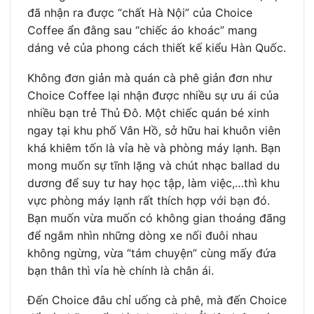
đã nhận ra được “chất Hà Nội” của Choice
Coffee ẩn đằng sau “chiếc áo khoác” mang
dáng vẻ của phong cách thiết kế kiểu Hàn Quốc.
Không đơn giản mà quán cà phê giản đơn như
Choice Coffee lại nhận được nhiều sự ưu ái của
nhiều bạn trẻ Thủ Đô. Một chiếc quán bé xinh
ngay tại khu phố Vân Hồ, sở hữu hai khuôn viên
khá khiêm tốn là vỉa hè và phòng máy lạnh. Bạn
mong muốn sự tĩnh lặng và chút nhạc ballad du
dương để suy tư hay học tập, làm việc,…thì khu
vực phòng máy lạnh rất thích hợp với bạn đó.
Bạn muốn vừa muốn có không gian thoáng đãng
để ngắm nhìn những dòng xe nối đuôi nhau
không ngừng, vừa “tám chuyện” cùng mấy đứa
bạn thân thì vỉa hè chính là chân ái.
Đến Choice đâu chỉ uống cà phê, mà đến Choice