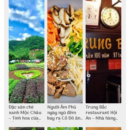
Đặc sản chè
Người Âm Phủ
Trung Bắc
xanh Mộc Châu
ngày ngủ đêm
restaurant Hội
– Tinh hoa của
bay ra Cố Đô ăn
An – Nhà hàng
đất trời Tây Bắc
Cơm Âm Phủ
cao lầu có thiết
Huế
kế vô cùng ấn