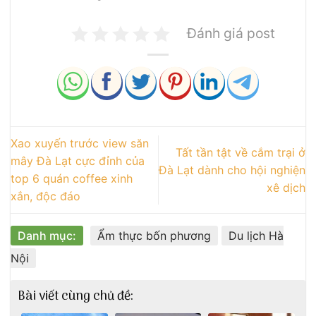
Đánh giá post
Xao xuyến trước view săn
Tất tần tật về cắm trại ở
mây Đà Lạt cực đỉnh của
Đà Lạt dành cho hội nghiện
top 6 quán coffee xinh
xê dịch
xắn, độc đáo
Danh mục:
Ẩm thực bốn phương
Du lịch Hà
Nội
Bài viết cùng chủ đề: