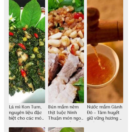
tượng giữa lòng
phố Hội
Lá mì Kon Tum,
Bún mắm nêm
Nước mắm Gành
nguyên liệu đặc
thịt luộc Ninh
Đỏ – Tâm huyết
biệt cho các món
Thuận món ngon
giữ vững hương vị
ăn độc đáo
dân dã miền biển
nước mắm sau
bao đời