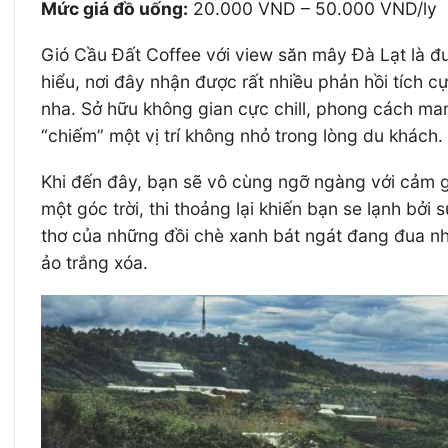
Mức giá đồ uống:
20.000 VND – 50.000 VND/ly
Gió Cầu Đất Coffee với view săn mây Đà Lạt là đư
hiểu, nơi đây nhận được rất nhiều phản hồi tích 
nha. Sở hữu không gian cực chill, phong cách ma
“chiếm” một vị trí không nhỏ trong lòng du khách.
Khi đến đây, bạn sẽ vô cùng ngỡ ngàng với cảm 
một góc trời, thi thoảng lại khiến bạn se lạnh bở
thơ của những đồi chè xanh bát ngát đang đua nh
ảo trắng xóa.