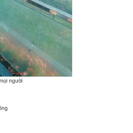
mọi người
ồng