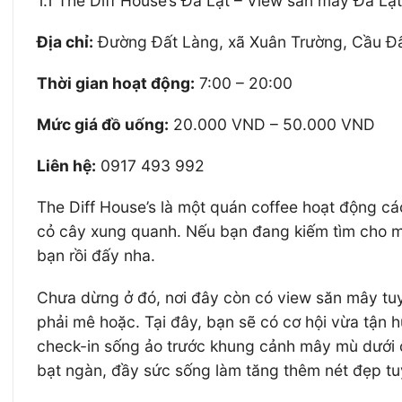
1.1 The Diff House’s Đà Lạt – View săn mây Đà Lạt
Địa chỉ:
Đường Đất Làng, xã Xuân Trường, Cầu Đấ
Thời gian hoạt động:
7:00 – 20:00
Mức giá đồ uống:
20.000 VND – 50.000 VND
Liên hệ:
0917 493 992
The Diff House’s là một quán coffee hoạt động cá
cỏ cây xung quanh. Nếu bạn đang kiếm tìm cho mì
bạn rồi đấy nha.
Chưa dừng ở đó, nơi đây còn có view săn mây tuyệ
phải mê hoặc. Tại đây, bạn sẽ có cơ hội vừa tận 
check-in sống ảo trước khung cảnh mây mù dưới c
bạt ngàn, đầy sức sống làm tăng thêm nét đẹp tu