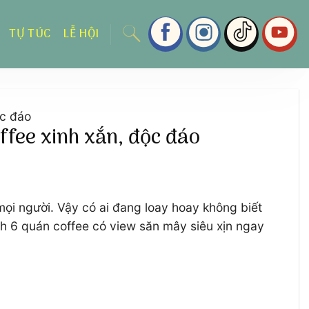
TỰ TÚC
LỄ HỘI
ộc đáo
ffee xinh xắn, độc đáo
ọi người. Vậy có ai đang loay hoay không biết
h 6 quán coffee có view săn mây siêu xịn ngay