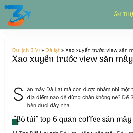
Chuyển
đến
ẨM TH
nội
dung
Du lịch 3 Vì
»
Đà lạt
»
Xao xuyến trước view săn m
Xao xuyến trước view săn mây 
S
ăn mây Đà Lạt mà còn được nhâm nhi một thứ
địa điểm nào để dừng chân không nè? Để 3v
bên dưới đây nha.
“Bỏ túi” top 6 quán coffee săn mây