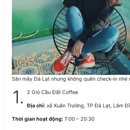
Săn mây Đà Lạt nhưng không quên check-in nhé 
1.
2 Gió Cầu Đất Coffee
Địa chỉ:
xã Xuân Trường, TP Đà Lạt, Lâm Đ
Thời gian hoạt động:
7:00 – 20:30