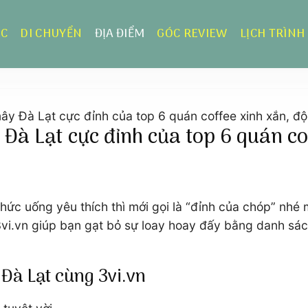
ỰC
DI CHUYỂN
ĐỊA ĐIỂM
GÓC REVIEW
LỊCH TRÌNH
ây Đà Lạt cực đỉnh của top 6 quán coffee xinh xắn, đ
Đà Lạt cực đỉnh của top 6 quán co
c uống yêu thích thì mới gọi là “đỉnh của chóp” nhé m
i.vn giúp bạn gạt bỏ sự loay hoay đấy bằng danh sác
 Đà Lạt cùng 3vi.vn