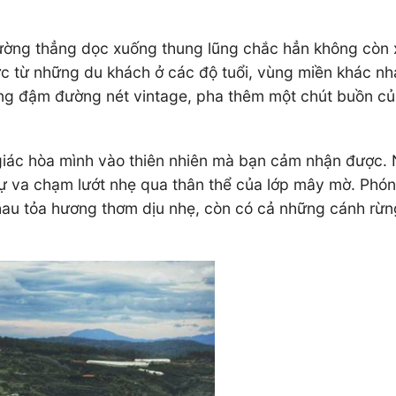
ờng thẳng dọc xuống thung lũng chắc hẳn không còn xa 
cực từ những du khách ở các độ tuổi, vùng miền khác nh
ng đậm đường nét vintage, pha thêm một chút buồn của
giác hòa mình vào thiên nhiên mà bạn cảm nhận được.
i sự va chạm lướt nhẹ qua thân thể của lớp mây mờ. Phó
au tỏa hương thơm dịu nhẹ, còn có cả những cánh rừng 