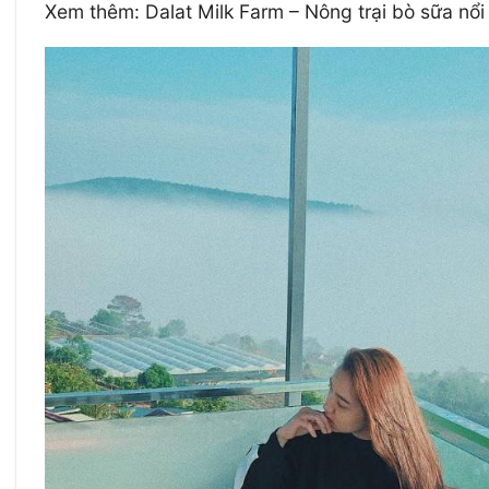
Xem thêm: Dalat Milk Farm – Nông trại bò sữa nổi