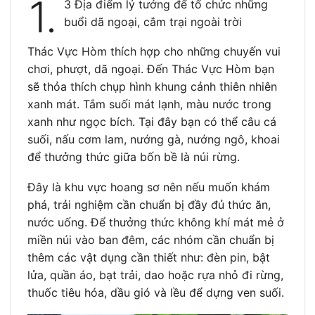
1.
3 Địa điểm lý tưởng để tổ chức những
buổi dã ngoại, cắm trại ngoài trời
Thác Vực Hòm thích hợp cho những chuyến vui
chơi, phượt, dã ngoại. Đến Thác Vực Hòm bạn
sẽ thỏa thích chụp hình khung cảnh thiên nhiên
xanh mát. Tắm suối mát lạnh, màu nước trong
xanh như ngọc bích. Tại đây bạn có thể câu cá
suối, nấu cơm lam, nướng gà, nướng ngô, khoai
để thưởng thức giữa bốn bề là núi rừng.
Đây là khu vực hoang sơ nên nếu muốn khám
phá, trải nghiệm cần chuẩn bị đầy đủ thức ăn,
nước uống. Để thưởng thức không khí mát mẻ ở
miền núi vào ban đêm, các nhóm cần chuẩn bị
thêm các vật dụng cần thiết như: đèn pin, bật
lửa, quần áo, bạt trải, dao hoặc rựa nhỏ đi rừng,
thuốc tiêu hóa, dầu gió và lều để dựng ven suối.