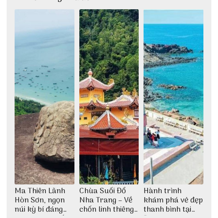
Ma Thiên Lãnh
Chùa Suối Đổ
Hành trình
Hòn Sơn, ngọn
Nha Trang – Về
khám phá vẻ đẹp
núi kỳ bí đáng
chốn linh thiêng
thanh bình tại