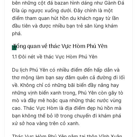
bên những cột đá bazan hình dáng như Gành Đá
Đĩa úp ngược xuống dưới. Đây chính là một
điểm tham quan hút hồn du khách ngay từ lần
đầu tiên và được nhiều bạn trẻ săn lùng khám
phá.
Tổng quan về thác Vực Hòm Phú Yên
1.1 Đôi nét về thác Vực Hòm Phú Yên
Du lịch Phú Yên có nhiều điểm đến hấp dẫn và
thơ mộng làm bạn say đắm quên cả đường đi lối
về. Không chỉ có những bãi biển đầy nắng hay
những vịnh biển xanh trong, Phú Yên còn gây tò
mò và đầy mê hoặc qua những thác nước vùng
cao. Thác Vực Hòm là địa điểm đẹp hú hồn mà
bạn không thể bỏ lỡ trong chuyến đi khám phá
xứ sở hoa vàng trên cỏ xanh.
Thác Vực Hòm Phú Yên nằm tại thôn Vĩnh Xuân,