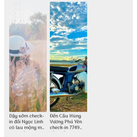
động
đại ngàn
Dậy sớm check-
Đến Cầu Hùng
in đồi Ngọc Linh
Vương Phú Yên
cỏ lau mộng mơ
check-in 7749
tại Huế nè bạn
tấm sống ảo