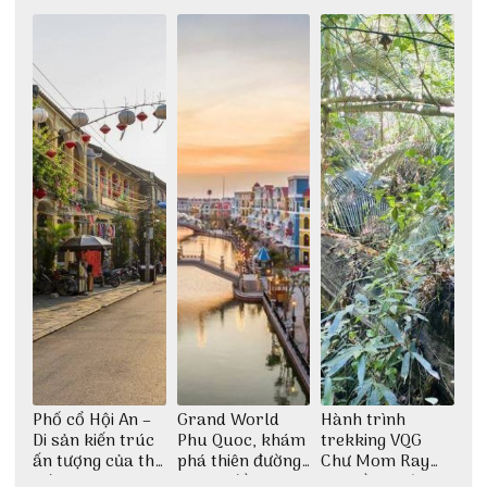
khám phá nhất
giữa không gian
Đảo Phú Quý
thiền định
Phố cổ Hội An –
Grand World
Hành trình
Di sản kiến trúc
Phu Quoc, khám
trekking VQG
ấn tượng của thế
phá thiên đường
Chư Mom Ray
giới
giải trí đầy sôi
tìm về núi rừng