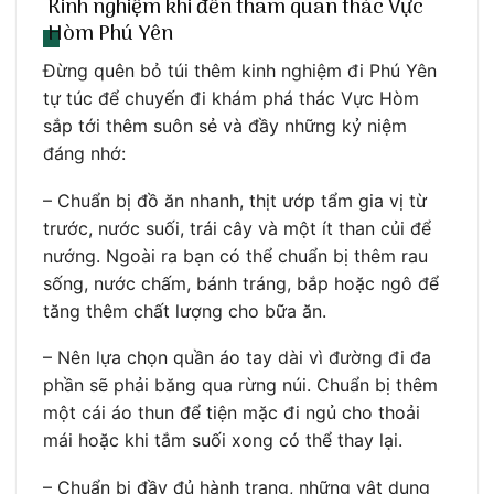
Kinh nghiệm khi đến tham quan thác Vực
Hòm Phú Yên
Đừng quên bỏ túi thêm kinh nghiệm đi Phú Yên
tự túc để chuyến đi khám phá thác Vực Hòm
sắp tới thêm suôn sẻ và đầy những kỷ niệm
đáng nhớ:
– Chuẩn bị đồ ăn nhanh, thịt ướp tẩm gia vị từ
trước, nước suối, trái cây và một ít than củi để
nướng. Ngoài ra bạn có thể chuẩn bị thêm rau
sống, nước chấm, bánh tráng, bắp hoặc ngô để
tăng thêm chất lượng cho bữa ăn.
– Nên lựa chọn quần áo tay dài vì đường đi đa
phần sẽ phải băng qua rừng núi. Chuẩn bị thêm
một cái áo thun để tiện mặc đi ngủ cho thoải
mái hoặc khi tắm suối xong có thể thay lại.
– Chuẩn bị đầy đủ hành trang, những vật dụng