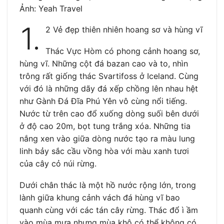
Ảnh: Yeah Travel
1.
2 Vẻ đẹp thiên nhiên hoang sơ và hùng vĩ
Thác Vực Hòm có phong cảnh hoang sơ,
hùng vĩ. Những cột đá bazan cao và to, nhìn
trông rất giống thác Svartifoss ở Iceland. Cùng
với đó là những dãy đá xếp chồng lên nhau hệt
như Gành Đá Đĩa Phú Yên vô cùng nổi tiếng.
Nước từ trên cao đổ xuống dòng suối bên dưới
ở độ cao 20m, bọt tung trắng xóa. Những tia
nắng xen vào giữa dòng nước tạo ra màu lung
linh bảy sắc cầu vồng hòa với màu xanh tươi
của cây cỏ núi rừng.
Dưới chân thác là một hồ nước rộng lớn, trong
lành giữa khung cảnh vách đá hùng vĩ bao
quanh cùng với các tán cây rừng. Thác đổ ì ầm
vào mùa mưa nhưng mùa khô có thể không có