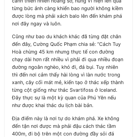
cảnh thiên nhiên hoang sơ, hùng vĩ hiện lên qua
từng bức ảnh càng khiến bao người không kiềm
được lòng mà phải xách balo lên đến khám phá
nơi đây ngay và luôn.
Cũng như bao du khách khác đã từng đặt chân
đến đây, Cường Quốc Phạm chia sẻ: “Cách Tuy
Hoà chừng 45 km nhưng thực tế con đường
chạy dài hơn rất nhiều vì phải đi qua nhiều đoạn
đường ngoằn nghèo, khó đi, đá bụi. Tuy nhiên
thì đến nơi cảm thấy hài lòng vì làn nước trong
xanh, cây cối mát mẻ, kiến tạo ở thác xếp thành
từng cột giống như thác Svartifoss ở Iceland.
Đây thực sự là một kỳ quan của Phú Yên nếu
như được khai thác du lịch bài bản.
Địa điểm này là nơi tự do khám phá. Xe không
đến tận nơi được mà phải đậu cách thác tầm
400m, đi bộ trên một con đường đầy sỏi đá