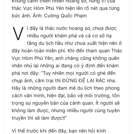
Khung cảnh thiên nhiên hoang sơ, hùng vĩ của
thác Vực Hòm Phú Yên hiện lên rõ nét qua từng
bức ảnh. Ảnh: Cường Quốc Phạm
V
ì đây là thác nước hoang sơ, chưa được
nhiều người khám phá và cả cơ sở hạ
tầng du lịch hầu như chưa xuất hiện nên ở
đây hoàn toàn miễn phí. Khi đến tham quan Thác
Vực Hòm Phú Yên, anh chàng cũng không quên
nhắn nhủ lại những ai đang có ý định đến khám
phá nơi đây: “Tuy nhiên mọi người có ghé đến
chụp ảnh, cắm trại thì ĐỪNG ĐỂ LẠI RÁC nha.
Hãy là những người đam mê du lịch theo phong
cách văn minh, hiện đại, bảo vệ môi trường, tôn
trọng sự nguyên bản của cảnh quan. Ít người sẽ
không làm được, nhưng nhiều người cùng tuyên
truyền thì sẽ làm được!!”
Vì thế trước khi đến đây, bạn nên hỏi kinh