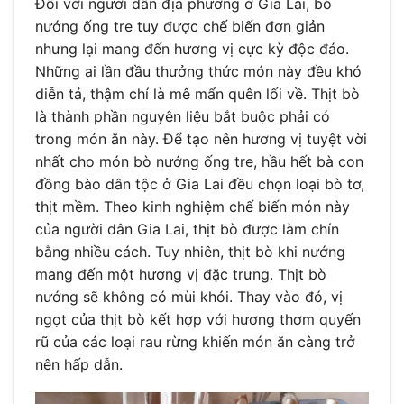
Đối với người dân địa phương ở Gia Lai, bò
nướng ống tre tuy được chế biến đơn giản
nhưng lại mang đến hương vị cực kỳ độc đáo.
Những ai lần đầu thưởng thức món này đều khó
diễn tả, thậm chí là mê mẩn quên lối về. Thịt bò
là thành phần nguyên liệu bắt buộc phải có
trong món ăn này. Để tạo nên hương vị tuyệt vời
nhất cho món bò nướng ống tre, hầu hết bà con
đồng bào dân tộc ở Gia Lai đều chọn loại bò tơ,
thịt mềm. Theo kinh nghiệm chế biến món này
của người dân Gia Lai, thịt bò được làm chín
bằng nhiều cách. Tuy nhiên, thịt bò khi nướng
mang đến một hương vị đặc trưng. Thịt bò
nướng sẽ không có mùi khói. Thay vào đó, vị
ngọt của thịt bò kết hợp với hương thơm quyến
rũ của các loại rau rừng khiến món ăn càng trở
nên hấp dẫn.