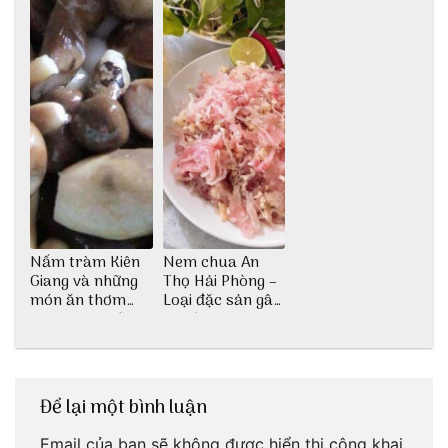
Nấm tràm Kiên
Nem chua An
Giang và những
Thọ Hải Phòng –
món ăn thơm
Loại đặc sản gây
ngon khó cưỡng
nghiện
Để lại một bình luận
Email của bạn sẽ không được hiển thị công khai.