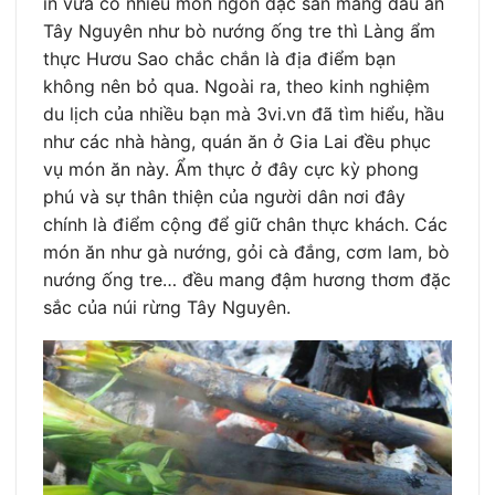
in vừa có nhiều món ngon đặc sản mang dấu ấn
Tây Nguyên như bò nướng ống tre thì Làng ẩm
thực Hươu Sao chắc chắn là địa điểm bạn
không nên bỏ qua. Ngoài ra, theo kinh nghiệm
du lịch của nhiều bạn mà 3vi.vn đã tìm hiểu, hầu
như các nhà hàng, quán ăn ở Gia Lai đều phục
vụ món ăn này. Ẩm thực ở đây cực kỳ phong
phú và sự thân thiện của người dân nơi đây
chính là điểm cộng để giữ chân thực khách. Các
món ăn như gà nướng, gỏi cà đắng, cơm lam, bò
nướng ống tre… đều mang đậm hương thơm đặc
sắc của núi rừng Tây Nguyên.