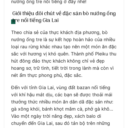
nướng ống tre nổi tiếng ở đây nhé!
Giới thiệu đôi chút về đặc sản bò nướng ống
tre nổi tiếng Gia Lai
Theo chia sẻ của thực khách địa phương, bò
nướng ống tre là sự kết hợp hoàn hảo của nhiều
loại rau rừng khác nhau tạo nên một món ăn đặc
sắc với hương vị khó quên. Thành phố Pleiku thu
hút đông đảo thực khách không chỉ vẻ đẹp
hoang sơ, trữ tình, tiết trời trong lành mà còn vì
nét ẩm thực phong phú, đặc sắc.
Đến với tỉnh Gia Lai, vùng đất bazan nổi tiếng
với khí hậu mát dịu, các bạn sẽ được thoải mái
thưởng thức nhiều món ăn dân dã đặc sản như:
gà xông khói, bánh khọt mắm cà, phở gà khô…
Vào một ngày trời nắng đẹp, xách balo di
chuyển đến Gia Lai, sau đó tản bộ trên những