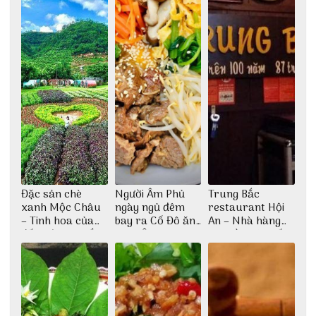
Đặc sản chè
Người Âm Phủ
Trung Bắc
xanh Mộc Châu
ngày ngủ đêm
restaurant Hội
– Tinh hoa của
bay ra Cố Đô ăn
An – Nhà hàng
đất trời Tây Bắc
Cơm Âm Phủ
cao lầu có thiết
Huế
kế vô cùng ấn
tượng giữa lòng
phố Hội