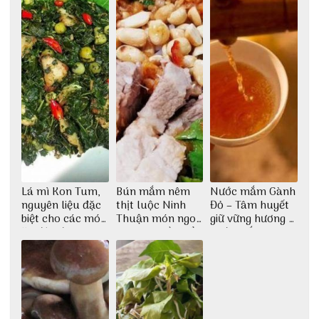
Lá mì Kon Tum,
Bún mắm nêm
Nước mắm Gành
nguyên liệu đặc
thịt luộc Ninh
Đỏ – Tâm huyết
biệt cho các món
Thuận món ngon
giữ vững hương vị
ăn độc đáo
dân dã miền biển
nước mắm sau
bao đời