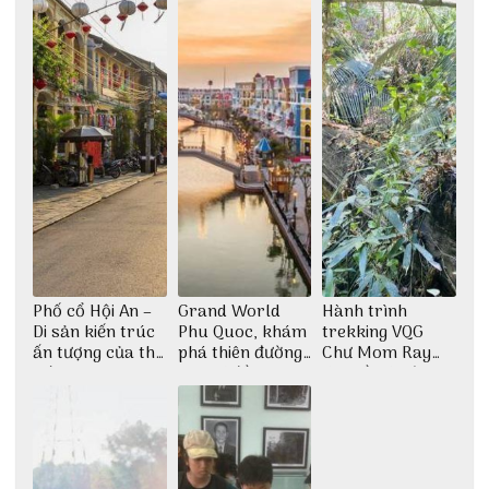
Phố cổ Hội An –
Grand World
Hành trình
Di sản kiến trúc
Phu Quoc, khám
trekking VQG
ấn tượng của thế
phá thiên đường
Chư Mom Ray
giới
giải trí đầy sôi
tìm về núi rừng
động
đại ngàn