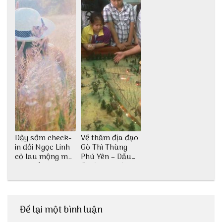
Dậy sớm check-
Về thăm địa đạo
in đồi Ngọc Linh
Gò Thì Thùng
cỏ lau mộng mơ
Phú Yên – Dấu
tại Huế nè bạn
ấn lịch sử còn
ơi!
mãi với thời gian
Để lại một bình luận