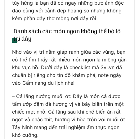
tùy hứng là bạn đã có ngay những bức ảnh độc
đáo cùng với cảnh đẹp hoang sơ nhưng không
kém phần đầy thơ mộng nơi đây rồi
Danh sách các món ngon không thể bỏ lỡ
tại đây
Nhờ vào vị trí nằm giáp ranh giữa các vùng, bạn
có thể tìm thấy rất nhiều món ngon lạ miệng gần
khu vực hồ. Dưới đây là checklist mà 3vi.vn đã
chuẩn bị riêng cho tín đồ khám phá, note ngày
vào Cẩm nang du lịch nhé!
– Cá lăng nướng muối ớt: Đây là món cá được
tẩm ướp đậm đà hương vị và bày biện trên một
chiếc mẹt nhỏ. Cá lăng sau khi chế biến ăn rất
ngọt và chắc thịt, hương vị hòa trộn với muối ớt
Tây Ninh mang đến trải nghiệm ẩm thực ngon
khó cưỡng.