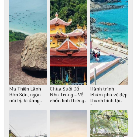
Ma Thiên Lãnh
Chùa Suối Đổ
Hành trình
Hòn Sơn, ngọn
Nha Trang – Về
khám phá vẻ đẹp
núi kỳ bí đáng
chốn linh thiêng
thanh bình tại
khám phá nhất
giữa không gian
Đảo Phú Quý
thiền định